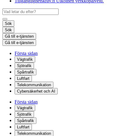
Tillgänglighetskrav.fi
Ulkoinen verkkopalvelu.
Sök
Sök
Gå till e-tjänsten
Gå till e-tjänsten
Första sidan
Vägtrafik
Sjötrafik
Spårtrafik
Luftfart
Telekommunikation
Cybersäkerhet och AI
Första sidan
Vägtrafik
Sjötrafik
Spårtrafik
Luftfart
Telekommunikation