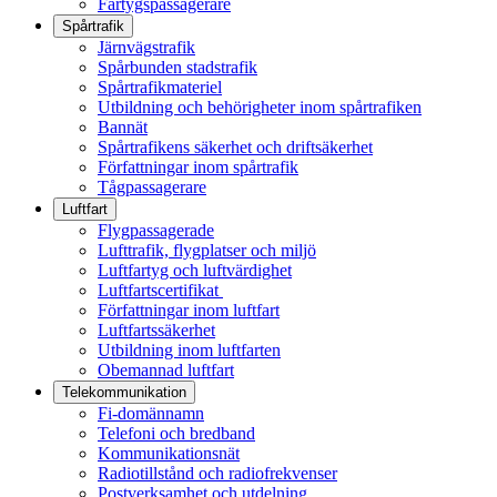
Fartygspassagerare
Spårtrafik
Järnvägstrafik
Spårbunden stadstrafik
Spårtrafikmateriel
Utbildning och behörigheter inom spårtrafiken
Bannät
Spårtrafikens säkerhet och driftsäkerhet
Författningar inom spårtrafik
Tågpassagerare
Luftfart
Flygpassagerade
Lufttrafik, flygplatser och miljö
Luftfartyg och luftvärdighet
Luftfartscertifikat
Författningar inom luftfart
Luftfartssäkerhet
Utbildning inom luftfarten
Obemannad luftfart
Telekommunikation
Fi-domännamn
Telefoni och bredband
Kommunikationsnät
Radiotillstånd och radiofrekvenser
Postverksamhet och utdelning