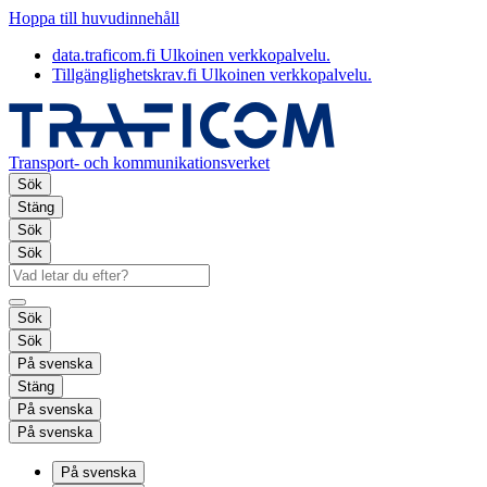
Hoppa till huvudinnehåll
data.traficom.fi
Ulkoinen verkkopalvelu.
Tillgänglighetskrav.fi
Ulkoinen verkkopalvelu.
Transport- och kommunikationsverket
Sök
Stäng
Sök
Sök
Sök
Sök
På svenska
Stäng
På svenska
På svenska
På svenska