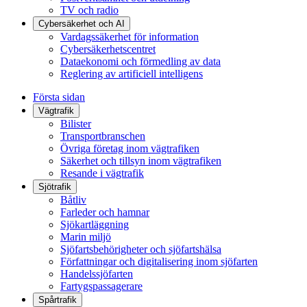
TV och radio
Cybersäkerhet och AI
Vardagssäkerhet för information
Cybersäkerhetscentret
Dataekonomi och förmedling av data
Reglering av artificiell intelligens
Första sidan
Vägtrafik
Bilister
Transportbranschen
Övriga företag inom vägtrafiken
Säkerhet och tillsyn inom vägtrafiken
Resande i vägtrafik
Sjötrafik
Båtliv
Farleder och hamnar
Sjökartläggning
Marin miljö
Sjöfartsbehörigheter och sjöfartshälsa
Författningar och digitalisering inom sjöfarten
Handelssjöfarten
Fartygspassagerare
Spårtrafik