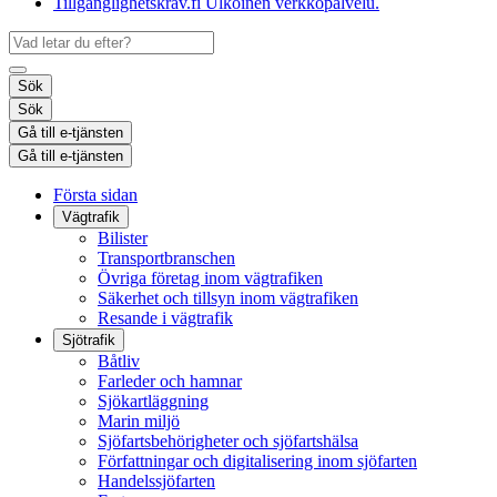
Tillgänglighetskrav.fi
Ulkoinen verkkopalvelu.
Sök
Sök
Gå till e-tjänsten
Gå till e-tjänsten
Första sidan
Vägtrafik
Bilister
Transportbranschen
Övriga företag inom vägtrafiken
Säkerhet och tillsyn inom vägtrafiken
Resande i vägtrafik
Sjötrafik
Båtliv
Farleder och hamnar
Sjökartläggning
Marin miljö
Sjöfartsbehörigheter och sjöfartshälsa
Författningar och digitalisering inom sjöfarten
Handelssjöfarten