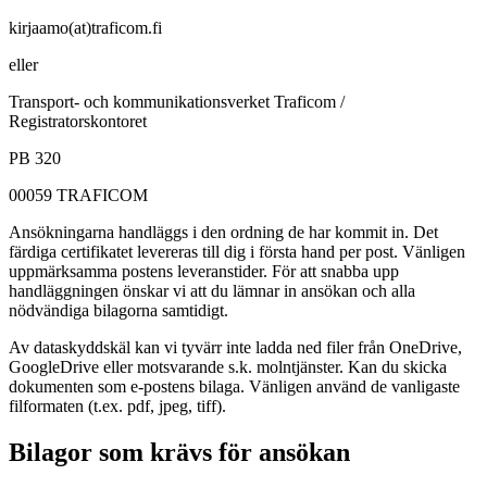
kirjaamo(at)traficom.fi
eller
Transport- och kommunikationsverket Traficom /
Registratorskontoret
PB 320
00059 TRAFICOM
Ansökningarna handläggs i den ordning de har kommit in. Det
färdiga certifikatet levereras till dig i första hand per post. Vänligen
uppmärksamma postens leveranstider. För att snabba upp
handläggningen önskar vi att du lämnar in ansökan och alla
nödvändiga bilagorna samtidigt.
Av dataskyddskäl kan vi tyvärr inte ladda ned filer från OneDrive,
GoogleDrive eller motsvarande s.k. molntjänster. Kan du skicka
dokumenten som e-postens bilaga. Vänligen använd de vanligaste
filformaten (t.ex. pdf, jpeg, tiff).
Bilagor som krävs för ansökan