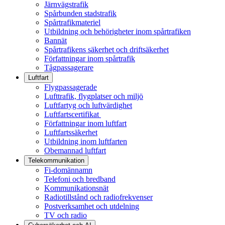
Järnvägstrafik
Spårbunden stadstrafik
Spårtrafikmateriel
Utbildning och behörigheter inom spårtrafiken
Bannät
Spårtrafikens säkerhet och driftsäkerhet
Författningar inom spårtrafik
Tågpassagerare
Luftfart
Flygpassagerade
Lufttrafik, flygplatser och miljö
Luftfartyg och luftvärdighet
Luftfartscertifikat
Författningar inom luftfart
Luftfartssäkerhet
Utbildning inom luftfarten
Obemannad luftfart
Telekommunikation
Fi-domännamn
Telefoni och bredband
Kommunikationsnät
Radiotillstånd och radiofrekvenser
Postverksamhet och utdelning
TV och radio