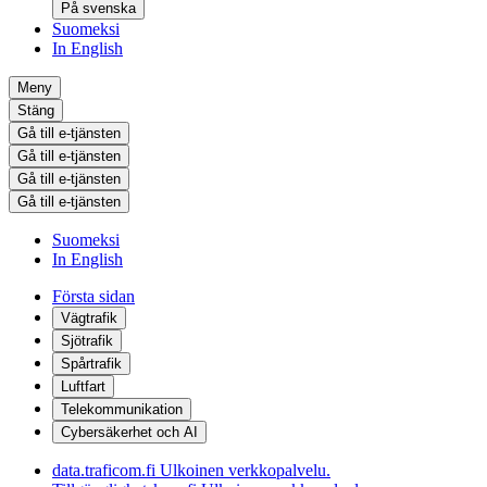
På svenska
Suomeksi
In English
Meny
Stäng
Gå till e-tjänsten
Gå till e-tjänsten
Gå till e-tjänsten
Gå till e-tjänsten
Suomeksi
In English
Första sidan
Vägtrafik
Sjötrafik
Spårtrafik
Luftfart
Telekommunikation
Cybersäkerhet och AI
data.traficom.fi
Ulkoinen verkkopalvelu.