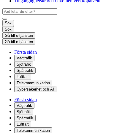
Tillgänglighetskrav.fi
Ulkoinen verkkopalvelu.
Sök
Sök
Gå till e-tjänsten
Gå till e-tjänsten
Första sidan
Vägtrafik
Sjötrafik
Spårtrafik
Luftfart
Telekommunikation
Cybersäkerhet och AI
Första sidan
Vägtrafik
Sjötrafik
Spårtrafik
Luftfart
Telekommunikation