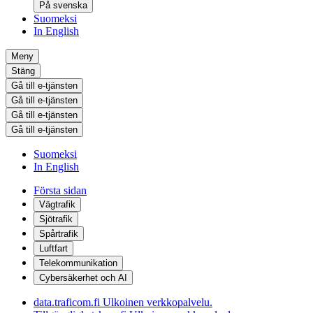
På svenska
Suomeksi
In English
Meny
Stäng
Gå till e-tjänsten
Gå till e-tjänsten
Gå till e-tjänsten
Gå till e-tjänsten
Suomeksi
In English
Första sidan
Vägtrafik
Sjötrafik
Spårtrafik
Luftfart
Telekommunikation
Cybersäkerhet och AI
data.traficom.fi
Ulkoinen verkkopalvelu.