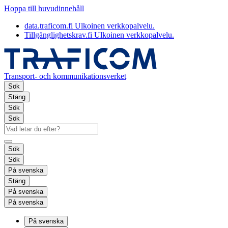
Hoppa till huvudinnehåll
data.traficom.fi
Ulkoinen verkkopalvelu.
Tillgänglighetskrav.fi
Ulkoinen verkkopalvelu.
Transport- och kommunikationsverket
Sök
Stäng
Sök
Sök
Sök
Sök
På svenska
Stäng
På svenska
På svenska
På svenska