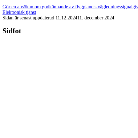
Gör en ansökan om godkännande av flygplanets vägledningssignalgi
Elektronisk tjänst
Sidan är senast uppdaterad
11.12.2024
11. december 2024
Sidfot