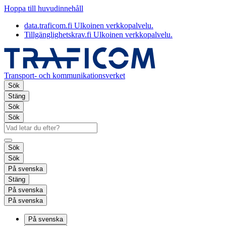
Hoppa till huvudinnehåll
data.traficom.fi
Ulkoinen verkkopalvelu.
Tillgänglighetskrav.fi
Ulkoinen verkkopalvelu.
Transport- och kommunikationsverket
Sök
Stäng
Sök
Sök
Sök
Sök
På svenska
Stäng
På svenska
På svenska
På svenska