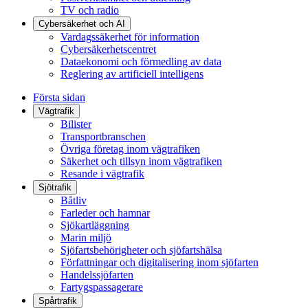
TV och radio
Cybersäkerhet och AI
Vardagssäkerhet för information
Cybersäkerhetscentret
Dataekonomi och förmedling av data
Reglering av artificiell intelligens
Första sidan
Vägtrafik
Bilister
Transportbranschen
Övriga företag inom vägtrafiken
Säkerhet och tillsyn inom vägtrafiken
Resande i vägtrafik
Sjötrafik
Båtliv
Farleder och hamnar
Sjökartläggning
Marin miljö
Sjöfartsbehörigheter och sjöfartshälsa
Författningar och digitalisering inom sjöfarten
Handelssjöfarten
Fartygspassagerare
Spårtrafik