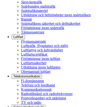
Järnvägstrafik
Spårbunden stadstrafik
Spårtrafikmateriel
Utbildning och behörigheter inom spårtrafiken
Bannät
Spårtrafikens säkerhet och driftsäkerhet
Författningar inom spårtrafik
Tågpassagerare
Luftfart
Flygpassagerade
Lufttrafik, flygplatser och miljö
Luftfartyg och luftvärdighet
Luftfartscertifikat
Författningar inom luftfart
Luftfartssäkerhet
Utbildning inom luftfarten
Obemannad luftfart
Telekommunikation
Fi-domännamn
Telefoni och bredband
Kommunikationsnät
Radiotillstånd och radiofrekvenser
Postverksamhet och utdelning
TV och radio