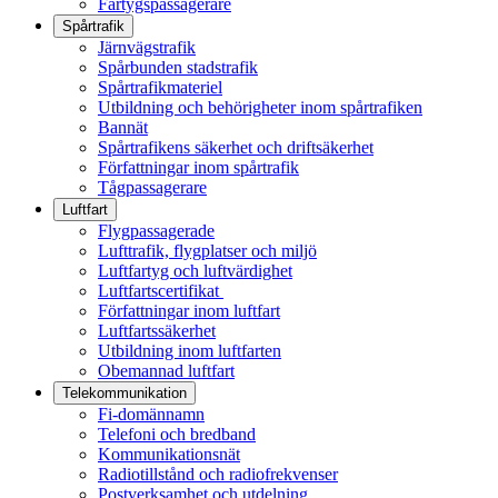
Fartygspassagerare
Spårtrafik
Järnvägstrafik
Spårbunden stadstrafik
Spårtrafikmateriel
Utbildning och behörigheter inom spårtrafiken
Bannät
Spårtrafikens säkerhet och driftsäkerhet
Författningar inom spårtrafik
Tågpassagerare
Luftfart
Flygpassagerade
Lufttrafik, flygplatser och miljö
Luftfartyg och luftvärdighet
Luftfartscertifikat
Författningar inom luftfart
Luftfartssäkerhet
Utbildning inom luftfarten
Obemannad luftfart
Telekommunikation
Fi-domännamn
Telefoni och bredband
Kommunikationsnät
Radiotillstånd och radiofrekvenser
Postverksamhet och utdelning