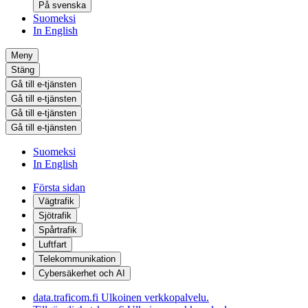
På svenska
Suomeksi
In English
Meny
Stäng
Gå till e-tjänsten
Gå till e-tjänsten
Gå till e-tjänsten
Gå till e-tjänsten
Suomeksi
In English
Första sidan
Vägtrafik
Sjötrafik
Spårtrafik
Luftfart
Telekommunikation
Cybersäkerhet och AI
data.traficom.fi
Ulkoinen verkkopalvelu.