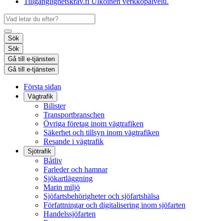
Tillgänglighetskrav.fi
Ulkoinen verkkopalvelu.
Sök
Sök
Gå till e-tjänsten
Gå till e-tjänsten
Första sidan
Vägtrafik
Bilister
Transportbranschen
Övriga företag inom vägtrafiken
Säkerhet och tillsyn inom vägtrafiken
Resande i vägtrafik
Sjötrafik
Båtliv
Farleder och hamnar
Sjökartläggning
Marin miljö
Sjöfartsbehörigheter och sjöfartshälsa
Författningar och digitalisering inom sjöfarten
Handelssjöfarten