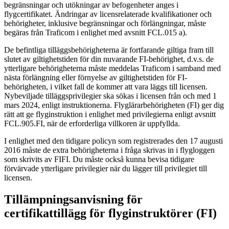
begränsningar och utökningar av befogenheter anges i
flygcertifikatet. Ändringar av licensrelaterade kvalifikationer och
behörigheter, inklusive begränsningar och förlängningar, måste
begäras från Traficom i enlighet med avsnitt FCL.015 a).
De befintliga tilläggsbehörigheterna är fortfarande giltiga fram till
slutet av giltighetstiden för din nuvarande FI-behörighet, d.v.s. de
ytterligare behörigheterna måste meddelas Traficom i samband med
nästa förlängning eller förnyelse av giltighetstiden för FI-
behörigheten, i vilket fall de kommer att vara läggs till licensen.
Nybeviljade tilläggsprivilegier ska sökas i licensen från och med 1
mars 2024, enligt instruktionerna. Flyglärarbehörigheten (FI) ger dig
rätt att ge flyginstruktion i enlighet med privilegierna enligt avsnitt
FCL.905.FI, när de erforderliga villkoren är uppfyllda.
I enlighet med den tidigare policyn som registrerades den 17 augusti
2016 måste de extra behörigheterna i fråga skrivas in i flygloggen
som skrivits av FIFI. Du måste också kunna bevisa tidigare
förvärvade ytterligare privilegier när du lägger till privilegiet till
licensen.
Tillämpningsanvisning för
certifikattillägg för flyginstruktörer (FI)