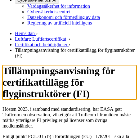
Cybersäkerhet och AI
Vardagssäkerhet för information
Cybersäkerhetscentret
Dataekonomi och förmedling av data
Reglering av artificiell intelligens
Hemsidan
›
Luftfart: Luftfartscertifikat
›
Certifikat och behörigheter
›
Tillämpningsanvisning för certifikattillägg för flyginstruktörer
(FI)
Tillämpningsanvisning för
certifikattillägg för
flyginstruktörer (FI)
Hösten 2023, i samband med standardisering, har EASA gett
Traficom en observation, vilket gör att Traficom i framtiden måste
märka ytterligare FI-privilegier på licenser som övriga
medlemsländer.
Enligt punkt FCL.015 b) i förordningen (EU) 1178/2011 ska alla