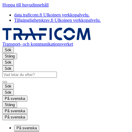
Hoppa till huvudinnehåll
data.traficom.fi
Ulkoinen verkkopalvelu.
Tillgänglighetskrav.fi
Ulkoinen verkkopalvelu.
Transport- och kommunikationsverket
Sök
Stäng
Sök
Sök
Sök
Sök
På svenska
Stäng
På svenska
På svenska
På svenska