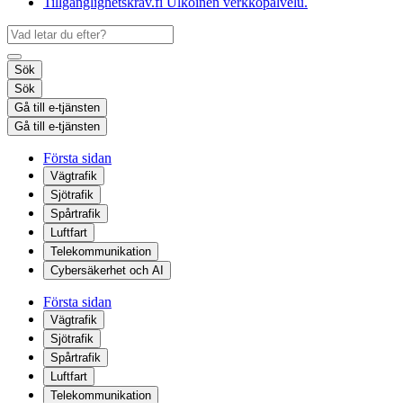
Tillgänglighetskrav.fi
Ulkoinen verkkopalvelu.
Sök
Sök
Gå till e-tjänsten
Gå till e-tjänsten
Första sidan
Vägtrafik
Sjötrafik
Spårtrafik
Luftfart
Telekommunikation
Cybersäkerhet och AI
Första sidan
Vägtrafik
Sjötrafik
Spårtrafik
Luftfart
Telekommunikation