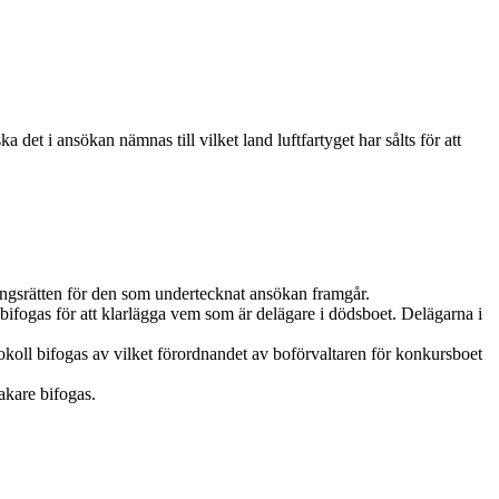
 det i ansökan nämnas till vilket land luftfartyget har sålts för att
kningsrätten för den som undertecknat ansökan framgår.
fogas för att klarlägga vem som är delägare i dödsboet. Delägarna i
okoll bifogas av vilket förordnandet av boförvaltaren för konkursboet
akare bifogas.