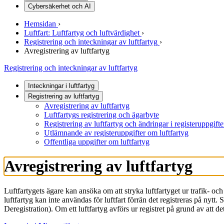
Cybersäkerhet och AI
Hemsidan
›
Luftfart: Luftfartyg och luftvärdighet
›
Registrering och inteckningar av luftfartyg
›
Avregistrering av luftfartyg
Registrering och inteckningar av luftfartyg
Inteckningar i luftfartyg
Registrering av luftfartyg
Avregistrering av luftfartyg
Luftfartygs registrering och ägarbyte
Registrering av luftfartyg och ändringar i registeruppgifte
Utlämnande av registeruppgifter om luftfartyg
Offentliga uppgifter om luftfartyg
Avregistrering av luftfartyg
Luftfartygets ägare kan ansöka om att stryka luftfartyget ur trafik- och 
luftfartyg kan inte användas för luftfart förrän det registreras på nytt. 
Deregistration). Om ett luftfartyg avförs ur registret på grund av att de