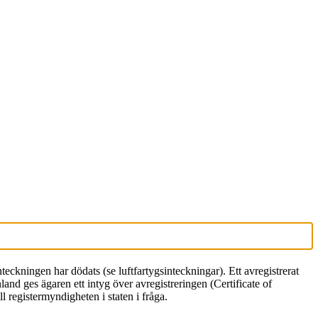
inteckningen har dödats (se luftfartygsinteckningar). Ett avregistrerat
Finland ges ägaren ett intyg över avregistreringen (Certificate of
ll registermyndigheten i staten i fråga.