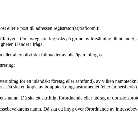
ller e-post till adressen registrator(at)traficom.fi.
artyget. Om avregistrering söks på grund av försäljning till utlandet, ska
heten i landet i fråga.
eller alternativt ska fullmakter av alla ägare bifogas.
trering:
isterutdrag för ett utländskt företag eller samfund), av vilken namntec
. Då ska en kopia av bouppteckningsinstrumentet (eller ämbetsbevis) bi
s namn. Då ska ett skriftligt förordnande eller utdrag ur domstolsprot
essebevakarens namn. Då ska ett intyg över förordnande av intressebev