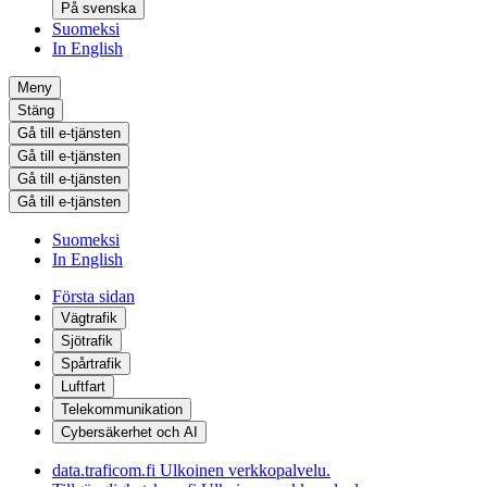
På svenska
Suomeksi
In English
Meny
Stäng
Gå till e-tjänsten
Gå till e-tjänsten
Gå till e-tjänsten
Gå till e-tjänsten
Suomeksi
In English
Första sidan
Vägtrafik
Sjötrafik
Spårtrafik
Luftfart
Telekommunikation
Cybersäkerhet och AI
data.traficom.fi
Ulkoinen verkkopalvelu.