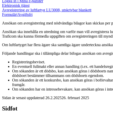
Logga in i Mina e-tjänster
Elektronisk tjänst
Avregistrering av luftfartyg LU3008, utskrivbar blankett
Formulär
|
Avgiftsfri
Ansökan om avregistrering med nödvändiga bilagor kan skickas per post e
Ansökan ska innehålla en utredning om varför man vill avregistrera luftf
Traficom ska kunna förmedla uppgiften om avregistreringen till myndig
Om luftfartyget har flera ägare ska samtliga ägare underteckna ansökan 
Följande handlingar ska i tillämpliga delar bifogas ansökan om avregis
Registreringsbeviset.
En eventuell fullmakt eller annan handling (t.ex. ett handelsreg
Om sökanden är ett dödsbo, kan ansökan göras i dödsboets namn
dödsboet bestämmer tillsammans om dödsboets egendom.
Om sökanden är ett konkursbo, kan ansökan göras i boförvaltaren
framgår.
Om sökanden har en intressebevakare, kan ansökan göras i intr
Sidan är senast uppdaterad
26.2.2025
26. februari 2025
Sidfot