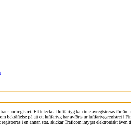
r
transportregistret. Ett intecknat luftfartyg kan inte avregistreras förrän 
Som bekräftelse på att ett luftfartyg har avförts ur luftfartygsregistret i 
t registreras i en annan stat, skickar Traficom intyget elektroniskt även ti