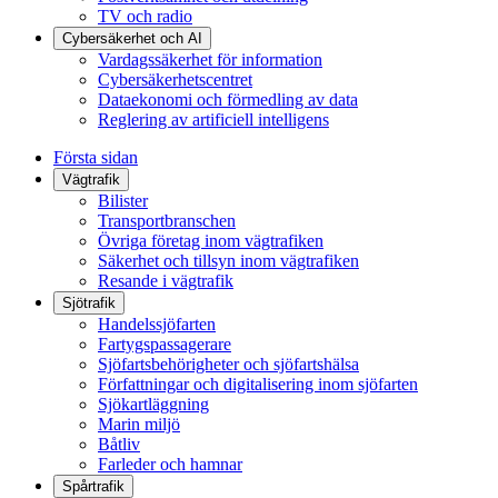
TV och radio
Cybersäkerhet och AI
Vardagssäkerhet för information
Cybersäkerhetscentret
Dataekonomi och förmedling av data
Reglering av artificiell intelligens
Första sidan
Vägtrafik
Bilister
Transportbranschen
Övriga företag inom vägtrafiken
Säkerhet och tillsyn inom vägtrafiken
Resande i vägtrafik
Sjötrafik
Handelssjöfarten
Fartygspassagerare
Sjöfartsbehörigheter och sjöfartshälsa
Författningar och digitalisering inom sjöfarten
Sjökartläggning
Marin miljö
Båtliv
Farleder och hamnar
Spårtrafik