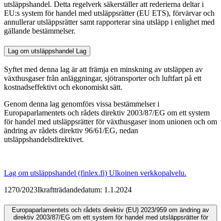
utsläppshandel. Detta regelverk säkerställer att rederierna deltar i
EU:s system för handel med utsläppsrätter (EU ETS), förvärvar och
annullerar utsläppsrätter samt rapporterar sina utsläpp i enlighet med
gällande bestämmelser.
Lag om utsläppshandel
Lag
Syftet med denna lag är att främja en minskning av utsläppen av
växthusgaser från anläggningar, sjötransporter och luftfart på ett
kostnadseffektivt och ekonomiskt sätt.
Genom denna lag genomförs vissa bestämmelser i
Europaparlamentets och rådets direktiv 2003/87/EG om ett system
för handel med utsläppsrätter för växthusgaser inom unionen och om
ändring av rådets direktiv 96/61/EG, nedan
utsläppshandelsdirektivet.
Lag om utsläppshandel (finlex.fi)
Ulkoinen verkkopalvelu.
1270/2023
Ikraftträdandedatum: 1.1.2024
Europaparlamentets och rådets direktiv (EU) 2023/959 om ändring av
direktiv 2003/87/EG om ett system för handel med utsläppsrätter för