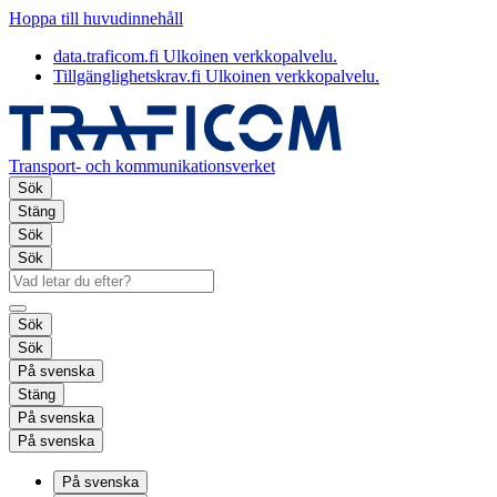
Hoppa till huvudinnehåll
data.traficom.fi
Ulkoinen verkkopalvelu.
Tillgänglighetskrav.fi
Ulkoinen verkkopalvelu.
Transport- och kommunikationsverket
Sök
Stäng
Sök
Sök
Sök
Sök
På svenska
Stäng
På svenska
På svenska
På svenska