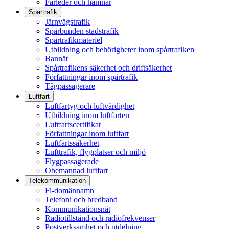
Farleder och hamnar
Spårtrafik
Järnvägstrafik
Spårbunden stadstrafik
Spårtrafikmateriel
Utbildning och behörigheter inom spårtrafiken
Bannät
Spårtrafikens säkerhet och driftsäkerhet
Författningar inom spårtrafik
Tågpassagerare
Luftfart
Luftfartyg och luftvärdighet
Utbildning inom luftfarten
Luftfartscertifikat
Författningar inom luftfart
Luftfartssäkerhet
Lufttrafik, flygplatser och miljö
Flygpassagerade
Obemannad luftfart
Telekommunikation
Fi-domännamn
Telefoni och bredband
Kommunikationsnät
Radiotillstånd och radiofrekvenser
Postverksamhet och utdelning