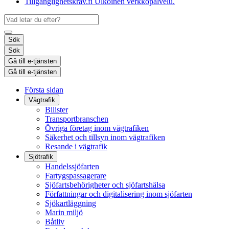
Tillgänglighetskrav.fi
Ulkoinen verkkopalvelu.
Sök
Sök
Gå till e-tjänsten
Gå till e-tjänsten
Första sidan
Vägtrafik
Bilister
Transportbranschen
Övriga företag inom vägtrafiken
Säkerhet och tillsyn inom vägtrafiken
Resande i vägtrafik
Sjötrafik
Handelssjöfarten
Fartygspassagerare
Sjöfartsbehörigheter och sjöfartshälsa
Författningar och digitalisering inom sjöfarten
Sjökartläggning
Marin miljö
Båtliv