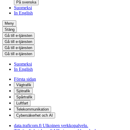
På svenska
Suomeksi
In English
Meny
Stäng
Gå till e-tjänsten
Gå till e-tjänsten
Gå till e-tjänsten
Gå till e-tjänsten
Suomeksi
In English
Första sidan
Vägtrafik
Sjötrafik
Spårtrafik
Luftfart
Telekommunikation
Cybersäkerhet och AI
data.traficom.fi
Ulkoinen verkkopalvelu.