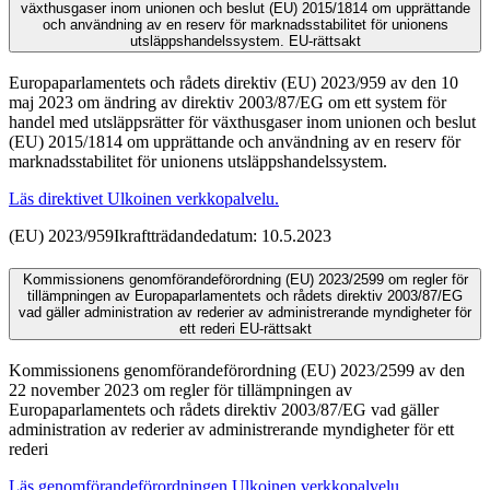
växthusgaser inom unionen och beslut (EU) 2015/1814 om upprättande
och användning av en reserv för marknadsstabilitet för unionens
utsläppshandelssystem.
EU-rättsakt
Europaparlamentets och rådets direktiv (EU) 2023/959 av den 10
maj 2023 om ändring av direktiv 2003/87/EG om ett system för
handel med utsläppsrätter för växthusgaser inom unionen och beslut
(EU) 2015/1814 om upprättande och användning av en reserv för
marknadsstabilitet för unionens utsläppshandelssystem.
Läs direktivet
Ulkoinen verkkopalvelu.
(EU) 2023/959
Ikraftträdandedatum: 10.5.2023
Kommissionens genomförandeförordning (EU) 2023/2599 om regler för
tillämpningen av Europaparlamentets och rådets direktiv 2003/87/EG
vad gäller administration av rederier av administrerande myndigheter för
ett rederi
EU-rättsakt
Kommissionens genomförandeförordning (EU) 2023/2599 av den
22 november 2023 om regler för tillämpningen av
Europaparlamentets och rådets direktiv 2003/87/EG vad gäller
administration av rederier av administrerande myndigheter för ett
rederi
Läs genomförandeförordningen
Ulkoinen verkkopalvelu.