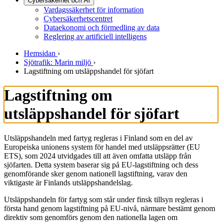
Cybersäkerhet och AI
Vardagssäkerhet för information
Cybersäkerhetscentret
Dataekonomi och förmedling av data
Reglering av artificiell intelligens
Hemsidan
›
Sjötrafik: Marin miljö
›
Lagstiftning om utsläppshandel för sjöfart
Lagstiftning om
utsläppshandel för sjöfart
Utsläppshandeln med fartyg regleras i Finland som en del av
Europeiska unionens system för handel med utsläppsrätter (EU
ETS), som 2024 utvidgades till att även omfatta utsläpp från
sjöfarten. Detta system baserar sig på EU-lagstiftning och dess
genomförande sker genom nationell lagstiftning, varav den
viktigaste är Finlands utsläppshandelslag.
Utsläppshandeln för fartyg som står under finsk tillsyn regleras i
första hand genom lagstiftning på EU-nivå, närmare bestämt genom
direktiv som genomförs genom den nationella lagen om