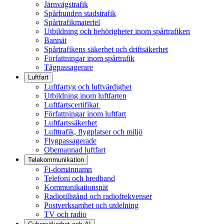
Järnvägstrafik
Spårbunden stadstrafik
Spårtrafikmateriel
Utbildning och behörigheter inom spårtrafiken
Bannät
Spårtrafikens säkerhet och driftsäkerhet
Författningar inom spårtrafik
Tågpassagerare
Luftfart
Luftfartyg och luftvärdighet
Utbildning inom luftfarten
Luftfartscertifikat
Författningar inom luftfart
Luftfartssäkerhet
Lufttrafik, flygplatser och miljö
Flygpassagerade
Obemannad luftfart
Telekommunikation
Fi-domännamn
Telefoni och bredband
Kommunikationsnät
Radiotillstånd och radiofrekvenser
Postverksamhet och utdelning
TV och radio