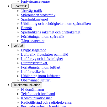
Fartygspassagerare
Spårtrafik
Järnvägstrafik
Spårbunden stadstrafik
Spårtrafikmateriel
Utbildning och behörigheter inom spårtrafiken
Bannät
Spårtrafikens säkerhet och driftsäkerhet
Författningar inom spårtrafik
Tågpassagerare
Luftfart
Flygpassagerade
Lufttrafik, flygplatser och miljö
Luftfartyg och luftvärdighet
Luftfartscertifikat
Författningar inom luftfart
Luftfartssäkerhet
Utbildning inom luftfarten
Obemannad luftfart
Telekommunikation
Fi-domännamn
Telefoni och bredband
Kommunikationsnät
Radiotillstånd och radiofrekvenser
Postverksamhet och utdelning