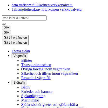
data.traficom.fi
Ulkoinen verkkopalvelu.
Tillgänglighetskrav.fi
Ulkoinen verkkopalvelu.
Sök
Sök
Gå till e-tjänsten
Gå till e-tjänsten
Första sidan
Vägtrafik
Bilister
Transportbranschen
Övriga företag inom vägtrafiken
Säkerhet och tillsyn inom vägtrafiken
Resande i vägtrafik
Sjötrafik
Båtliv
Farleder och hamnar
Sjökartläggning
Marin miljö
Sjöfartsbehörigheter och sjöfartshälsa