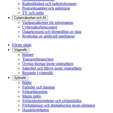
Radiotillstånd och radiofrekvenser
Postverksamhet och utdelning
TV och radio
Cybersäkerhet och AI
Vardagssäkerhet för information
Cybersäkerhetscentret
Dataekonomi och förmedling av data
Reglering av artificiell intelligens
Första sidan
Vägtrafik
Bilister
Transportbranschen
Övriga företag inom vägtrafiken
Säkerhet och tillsyn inom vägtrafiken
Resande i vägtrafik
Sjötrafik
Båtliv
Farleder och hamnar
Sjökartläggning
Marin miljö
Sjöfartsbehörigheter och sjöfartshälsa
Författningar och digitalisering inom sjöfarten
Handelssjöfarten