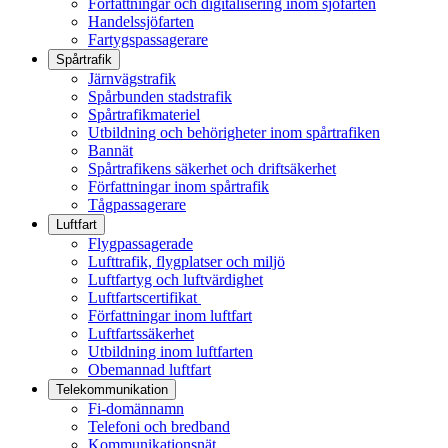
Författningar och digitalisering inom sjöfarten
Handelssjöfarten
Fartygspassagerare
Spårtrafik
Järnvägstrafik
Spårbunden stadstrafik
Spårtrafikmateriel
Utbildning och behörigheter inom spårtrafiken
Bannät
Spårtrafikens säkerhet och driftsäkerhet
Författningar inom spårtrafik
Tågpassagerare
Luftfart
Flygpassagerade
Lufttrafik, flygplatser och miljö
Luftfartyg och luftvärdighet
Luftfartscertifikat
Författningar inom luftfart
Luftfartssäkerhet
Utbildning inom luftfarten
Obemannad luftfart
Telekommunikation
Fi-domännamn
Telefoni och bredband
Kommunikationsnät