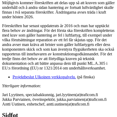
Möjligtvis kommer föreskriften att delas upp så att kraven som gäller
underhåll och å andra sidan hantering av fortsatt luftvärdighet skulle
finnas i två separata föreskrifter. Ändringarna avses träda i kraft
under hösten 2026.
Föreskriften har senast uppdaterats år 2016 och man har upptäckt
flera behov av ändringar. För det första ska föreskriften kompletteras
med krav som gäller hantering av fel i luftfartyg, till exempel under
vilka förutsättningar reparation av ett fel får skjutas upp. För det
andra avser man kräva att brister som gäller luftfartygets eller dess
komponenters skick och som kan äventyra flygsäkerheten ska också
rapporteras till innehavaren av konstruktionsgodkännandet. För det
tredje finns det behov av att förtydliga kraven på teknisk
dokumentation och att bättre anpassa dem till punkt ML.A.305 i
EU:s förordning (EU) nr 1321/2014 om underhållsverksamhet.
Projektbeslut
Ulkoinen verkkopalvelu.
(på finska)
Ytterligare information
:
Jari Lyytinen, specialsakkunnig, jari.lyytinen(at)traficom.fi
Jukka Parviainen, överinspektör, jukka.parviainen(at)traficom.fi
Antti Uutinen, enhetschef, antti.uutinen(at)traficom.fi
Sidfot