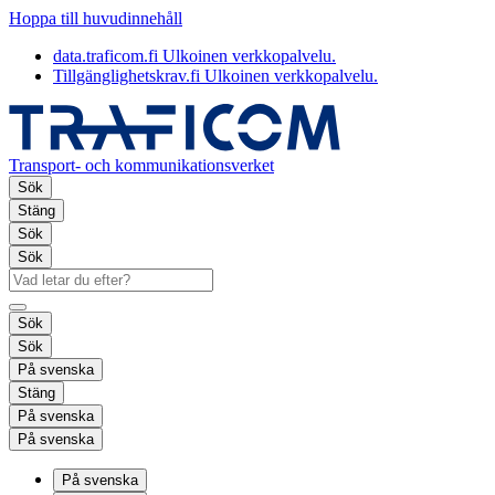
Hoppa till huvudinnehåll
data.traficom.fi
Ulkoinen verkkopalvelu.
Tillgänglighetskrav.fi
Ulkoinen verkkopalvelu.
Transport- och kommunikationsverket
Sök
Stäng
Sök
Sök
Sök
Sök
På svenska
Stäng
På svenska
På svenska
På svenska