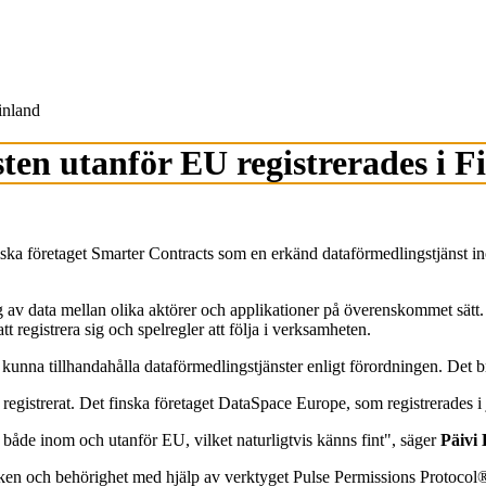
inland
ten utanför EU registrerades i F
iska företaget Smarter Contracts som en erkänd dataförmedlingstjänst 
g av data mellan olika aktörer och applikationer på överenskommet sätt
registrera sig och spelregler att följa i verksamheten.
 kunna tillhandahålla dataförmedlingstjänster enligt förordningen. Det b
egistrerat. Det finska företaget DataSpace Europe, som registrerades i j
t både inom och utanför EU, vilket naturligtvis känns fint", säger
Päivi
cken och behörighet med hjälp av verktyget Pulse Permissions Protocol® so