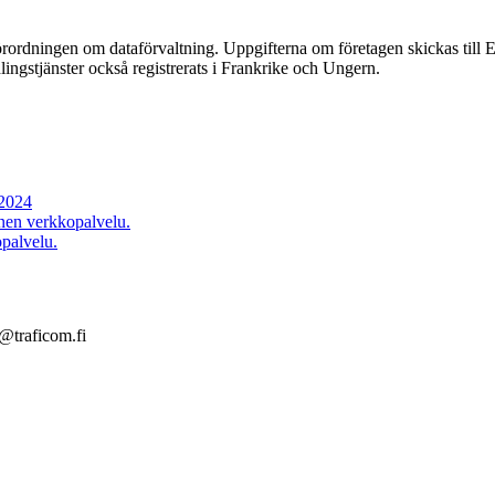
förordningen om dataförvaltning. Uppgifterna om företagen skickas till 
lingstjänster också registrerats i Frankrike och Ungern.
.2024
nen verkkopalvelu.
palvelu.
@traficom.fi