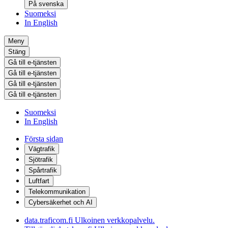
På svenska
Suomeksi
In English
Meny
Stäng
Gå till e-tjänsten
Gå till e-tjänsten
Gå till e-tjänsten
Gå till e-tjänsten
Suomeksi
In English
Första sidan
Vägtrafik
Sjötrafik
Spårtrafik
Luftfart
Telekommunikation
Cybersäkerhet och AI
data.traficom.fi
Ulkoinen verkkopalvelu.