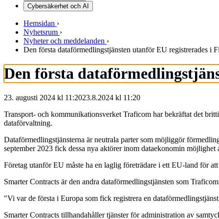
Cybersäkerhet och AI
Hemsidan
›
Nyhetsrum
›
Nyheter och meddelanden
›
Den första dataförmedlingstjänsten utanför EU registrerades i F
Den första dataförmedlingstjäns
23. augusti 2024 kl 11:20
23.8.2024
kl
11:20
Transport- och kommunikationsverket Traficom har bekräftat det britt
dataförvaltning.
Dataförmedlingstjänsterna är neutrala parter som möjliggör förmedlin
september 2023 fick dessa nya aktörer inom dataekonomin möjlighet att 
Företag utanför EU måste ha en laglig företrädare i ett EU-land för att
Smarter Contracts är den andra dataförmedlingstjänsten som Traficom r
"Vi var de första i Europa som fick registrera en dataförmedlingstjäns
Smarter Contracts tillhandahåller tjänster för administration av samty