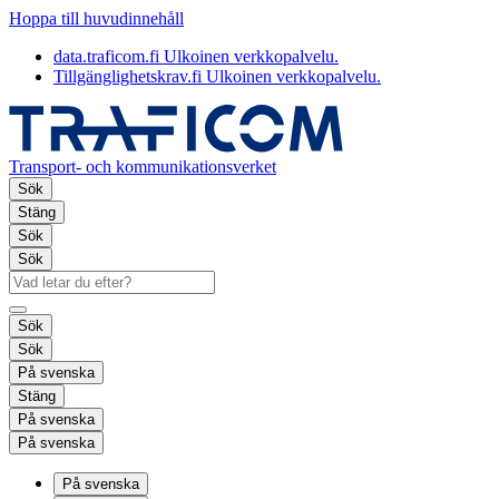
Hoppa till huvudinnehåll
data.traficom.fi
Ulkoinen verkkopalvelu.
Tillgänglighetskrav.fi
Ulkoinen verkkopalvelu.
Transport- och kommunikationsverket
Sök
Stäng
Sök
Sök
Sök
Sök
På svenska
Stäng
På svenska
På svenska
På svenska