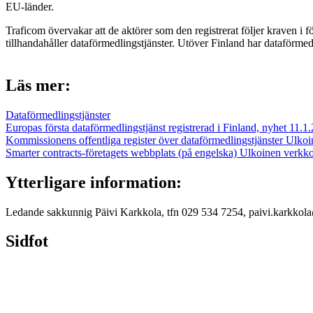
EU-länder.
Traficom övervakar att de aktörer som den registrerat följer kraven i 
tillhandahåller dataförmedlingstjänster. Utöver Finland har dataförmed
Läs mer:
Dataförmedlingstjänster
Europas första dataförmedlingstjänst registrerad i Finland, nyhet 11.1
Kommissionens offentliga register över dataförmedlingstjänster
Ulkoi
Smarter contracts-företagets webbplats (på engelska)
Ulkoinen verkko
Ytterligare information:
Ledande sakkunnig Päivi Karkkola, tfn 029 534 7254, paivi.karkkola
Sidfot