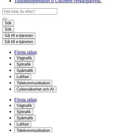
Tillgänglighetskrav.fi
Ulkoinen verkkopalvelu.
Sök
Sök
Gå till e-tjänsten
Gå till e-tjänsten
Första sidan
Vägtrafik
Sjötrafik
Spårtrafik
Luftfart
Telekommunikation
Cybersäkerhet och AI
Första sidan
Vägtrafik
Sjötrafik
Spårtrafik
Luftfart
Telekommunikation