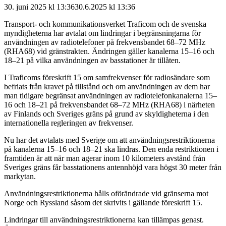
30. juni 2025 kl 13:36
30.6.2025
kl
13:36
Transport- och kommunikationsverket Traficom och de svenska
myndigheterna har avtalat om lindringar i begränsningarna för
användningen av radiotelefoner på frekvensbandet 68–72 MHz
(RHA68) vid gränstrakten. Ändringen gäller kanalerna 15–16 och
18–21 på vilka användningen av basstationer är tillåten.
I Traficoms föreskrift 15 om samfrekvenser för radiosändare som
befriats från kravet på tillstånd och om användningen av dem har
man tidigare begränsat användningen av radiotelefonkanalerna 15–
16 och 18–21 på frekvensbandet 68–72 MHz (RHA68) i närheten
av Finlands och Sveriges gräns på grund av skyldigheterna i den
internationella regleringen av frekvenser.
Nu har det avtalats med Sverige om att användningsrestriktionerna
på kanalerna 15–16 och 18–21 ska lindras. Den enda restriktionen i
framtiden är att när man agerar inom 10 kilometers avstånd från
Sveriges gräns får basstationens antennhöjd vara högst 30 meter från
markytan.
Användningsrestriktionerna hålls oförändrade vid gränserna mot
Norge och Ryssland såsom det skrivits i gällande föreskrift 15.
Lindringar till användningsrestriktionerna kan tillämpas genast.