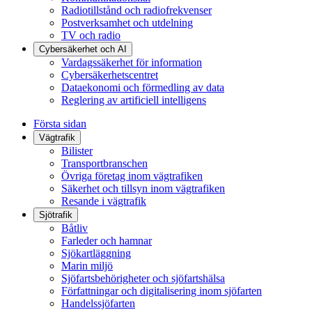
Radiotillstånd och radiofrekvenser
Postverksamhet och utdelning
TV och radio
Cybersäkerhet och AI
Vardagssäkerhet för information
Cybersäkerhetscentret
Dataekonomi och förmedling av data
Reglering av artificiell intelligens
Första sidan
Vägtrafik
Bilister
Transportbranschen
Övriga företag inom vägtrafiken
Säkerhet och tillsyn inom vägtrafiken
Resande i vägtrafik
Sjötrafik
Båtliv
Farleder och hamnar
Sjökartläggning
Marin miljö
Sjöfartsbehörigheter och sjöfartshälsa
Författningar och digitalisering inom sjöfarten
Handelssjöfarten