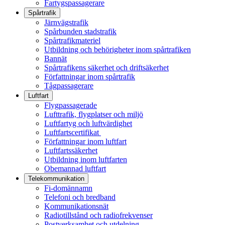
Fartygspassagerare
Spårtrafik
Järnvägstrafik
Spårbunden stadstrafik
Spårtrafikmateriel
Utbildning och behörigheter inom spårtrafiken
Bannät
Spårtrafikens säkerhet och driftsäkerhet
Författningar inom spårtrafik
Tågpassagerare
Luftfart
Flygpassagerade
Lufttrafik, flygplatser och miljö
Luftfartyg och luftvärdighet
Luftfartscertifikat
Författningar inom luftfart
Luftfartssäkerhet
Utbildning inom luftfarten
Obemannad luftfart
Telekommunikation
Fi-domännamn
Telefoni och bredband
Kommunikationsnät
Radiotillstånd och radiofrekvenser
Postverksamhet och utdelning