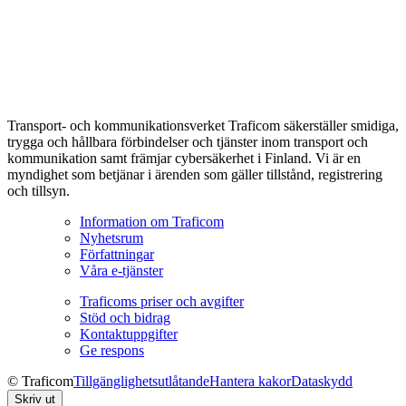
Transport- och kommunikationsverket Traficom säkerställer smidiga,
trygga och hållbara förbindelser och tjänster inom transport och
kommunikation samt främjar cybersäkerhet i Finland. Vi är en
myndighet som betjänar i ärenden som gäller tillstånd, registrering
och tillsyn.
Information om Traficom
Nyhetsrum
Författningar
Våra e-tjänster
Traficoms priser och avgifter
Stöd och bidrag
Kontaktuppgifter
Ge respons
© Traficom
Tillgänglighetsutlåtande
Hantera kakor
Dataskydd
Skriv ut