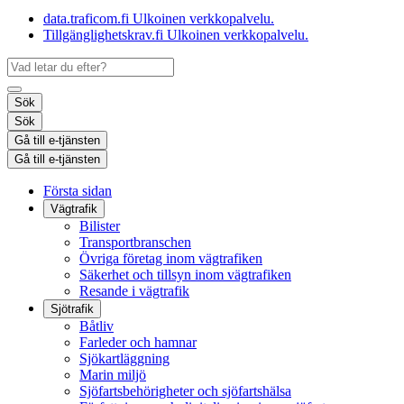
data.traficom.fi
Ulkoinen verkkopalvelu.
Tillgänglighetskrav.fi
Ulkoinen verkkopalvelu.
Sök
Sök
Gå till e-tjänsten
Gå till e-tjänsten
Första sidan
Vägtrafik
Bilister
Transportbranschen
Övriga företag inom vägtrafiken
Säkerhet och tillsyn inom vägtrafiken
Resande i vägtrafik
Sjötrafik
Båtliv
Farleder och hamnar
Sjökartläggning
Marin miljö
Sjöfartsbehörigheter och sjöfartshälsa