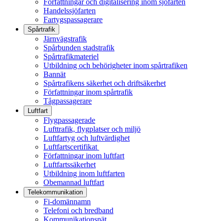
Författningar och digitalisering inom sjöfarten
Handelssjöfarten
Fartygspassagerare
Spårtrafik
Järnvägstrafik
Spårbunden stadstrafik
Spårtrafikmateriel
Utbildning och behörigheter inom spårtrafiken
Bannät
Spårtrafikens säkerhet och driftsäkerhet
Författningar inom spårtrafik
Tågpassagerare
Luftfart
Flygpassagerade
Lufttrafik, flygplatser och miljö
Luftfartyg och luftvärdighet
Luftfartscertifikat
Författningar inom luftfart
Luftfartssäkerhet
Utbildning inom luftfarten
Obemannad luftfart
Telekommunikation
Fi-domännamn
Telefoni och bredband
Kommunikationsnät