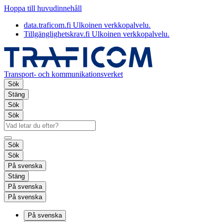
Hoppa till huvudinnehåll
data.traficom.fi
Ulkoinen verkkopalvelu.
Tillgänglighetskrav.fi
Ulkoinen verkkopalvelu.
Transport- och kommunikationsverket
Sök
Stäng
Sök
Sök
Sök
Sök
På svenska
Stäng
På svenska
På svenska
På svenska