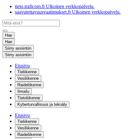
tieto.traficom.fi
Ulkoinen verkkopalvelu.
saavutettavuusvaatimukset.fi
Ulkoinen verkkopalvelu.
Hae
Hae
Siirry asiointiin
Siirry asiointiin
Etusivu
Tieliikenne
Vesiliikenne
Raideliikenne
Ilmailu
Tietoliikenne
Kyberturvallisuus ja tekoäly
Etusivu
Tieliikenne
Vesiliikenne
Raideliikenne