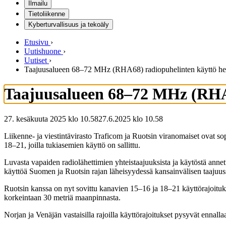
Ilmailu
Tietoliikenne
Kyberturvallisuus ja tekoäly
Etusivu
›
Uutishuone
›
Uutiset
›
Taajuusalueen 68–72 MHz (RHA68) radiopuhelinten käyttö helpo
Taajuusalueen 68–72 MHz (RHA68
27. kesäkuuta 2025 klo 10.58
27.6.2025
klo
10.58
Liikenne- ja viestintävirasto Traficom ja Ruotsin viranomaiset ovat 
18–21, joilla tukiasemien käyttö on sallittu.
Luvasta vapaiden radiolähettimien yhteistaajuuksista ja käytöstä a
käyttöä Suomen ja Ruotsin rajan läheisyydessä kansainvälisen taajuus
Ruotsin kanssa on nyt sovittu kanavien 15–16 ja 18–21 käyttörajoituksi
korkeintaan 30 metriä maanpinnasta.
Norjan ja Venäjän vastaisilla rajoilla käyttörajoitukset pysyvät ennal