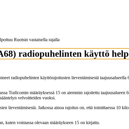
ttuu Ruotsin vastaisella rajalla
) radiopuhelinten käyttö helpot
sopineet radiopuhelinten käyttörajoitusten lieventämisestä taajuusalu
nnetussa Traficomin määräyksessä 15 on aiemmin rajoitettu taajuusalu
sääntelyn velvoitteiden vuoksi.
en lieventämisestä. Jatkossa ainoa rajoitus on, että toimittaessa 10 kil
laan, kuten voimassa olevaan määräykseen 15 on kirjattu.