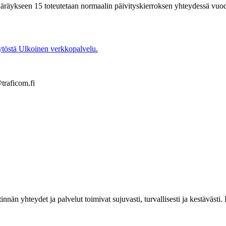
määräykseen 15 toteutetaan normaalin päivityskierroksen yhteydessä vu
ytöstä
Ulkoinen verkkopalvelu.
traficom.fi
estinnän yhteydet ja palvelut toimivat sujuvasti, turvallisesti ja kestäv