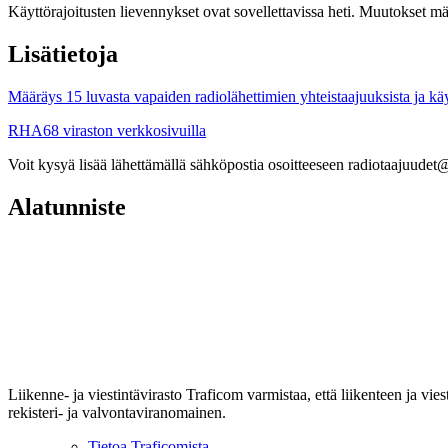
Käyttörajoitusten lievennykset ovat sovellettavissa heti. Muutokset 
Lisätietoja
Määräys 15 luvasta vapaiden radiolähettimien yhteistaajuuksista ja kä
RHA68 viraston verkkosivuilla
Voit kysyä lisää lähettämällä sähköpostia osoitteeseen radiotaajuudet@
Alatunniste
Liikenne- ja viestintävirasto Traficom varmistaa, että liikenteen ja vi
rekisteri- ja valvontaviranomainen.
Tietoa Traficomista