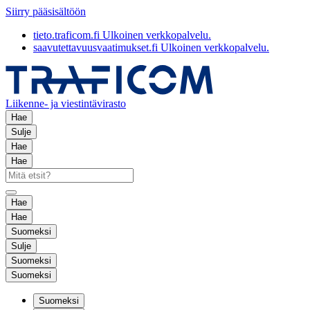
Siirry pääsisältöön
tieto.traficom.fi
Ulkoinen verkkopalvelu.
saavutettavuusvaatimukset.fi
Ulkoinen verkkopalvelu.
Liikenne- ja viestintävirasto
Hae
Sulje
Hae
Hae
Hae
Hae
Suomeksi
Sulje
Suomeksi
Suomeksi
Suomeksi