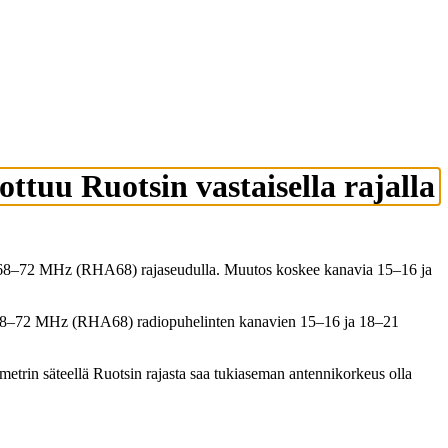
tuu Ruotsin vastaisella rajalla
eella 68–72 MHz (RHA68) rajaseudulla. Muutos koskee kanavia 15–16 ja
een 68–72 MHz (RHA68) radiopuhelinten kanavien 15–16 ja 18–21
ometrin säteellä Ruotsin rajasta saa tukiaseman antennikorkeus olla