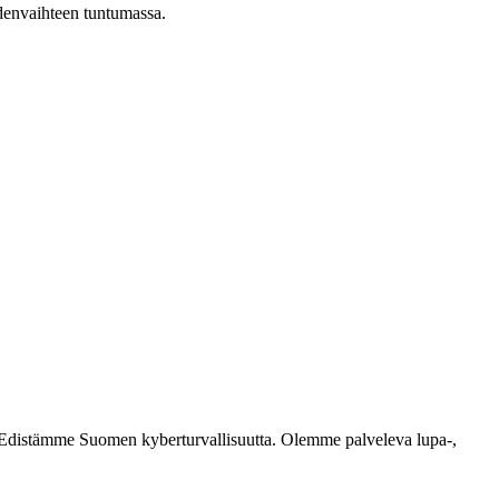
odenvaihteen tuntumassa.
ästi. Edistämme Suomen kyberturvallisuutta. Olemme palveleva lupa-,