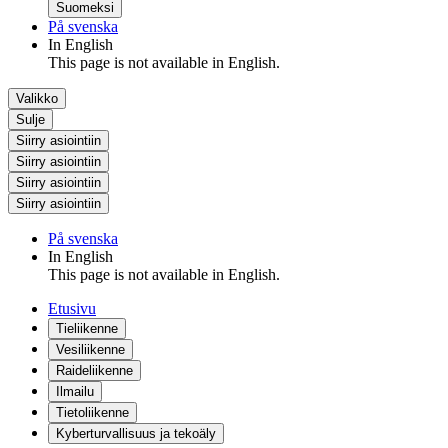
Suomeksi
På svenska
In English
This page is not available in English.
Valikko
Sulje
Siirry asiointiin
Siirry asiointiin
Siirry asiointiin
Siirry asiointiin
På svenska
In English
This page is not available in English.
Etusivu
Tieliikenne
Vesiliikenne
Raideliikenne
Ilmailu
Tietoliikenne
Kyberturvallisuus ja tekoäly