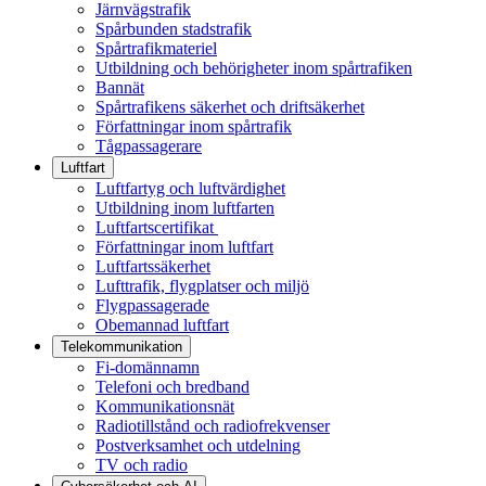
Järnvägstrafik
Spårbunden stadstrafik
Spårtrafikmateriel
Utbildning och behörigheter inom spårtrafiken
Bannät
Spårtrafikens säkerhet och driftsäkerhet
Författningar inom spårtrafik
Tågpassagerare
Luftfart
Luftfartyg och luftvärdighet
Utbildning inom luftfarten
Luftfartscertifikat
Författningar inom luftfart
Luftfartssäkerhet
Lufttrafik, flygplatser och miljö
Flygpassagerade
Obemannad luftfart
Telekommunikation
Fi-domännamn
Telefoni och bredband
Kommunikationsnät
Radiotillstånd och radiofrekvenser
Postverksamhet och utdelning
TV och radio