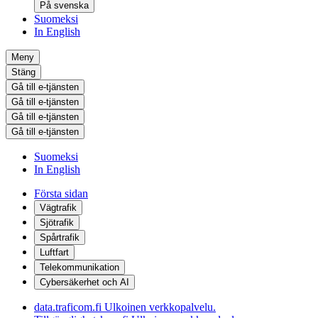
På svenska
Suomeksi
In English
Meny
Stäng
Gå till e-tjänsten
Gå till e-tjänsten
Gå till e-tjänsten
Gå till e-tjänsten
Suomeksi
In English
Första sidan
Vägtrafik
Sjötrafik
Spårtrafik
Luftfart
Telekommunikation
Cybersäkerhet och AI
data.traficom.fi
Ulkoinen verkkopalvelu.