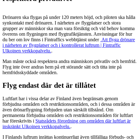
Drönaren ska flygas på under 120 meters höjd, och piloten ska hålla
synkontakt med drönaren. I närheten av flygplatser och stora
grupper av människor ska man vara försiktig och vid behov komma
överens om flygningen med flygtrafiktjänsten. Anvisningar för hur
du ber om lov finns i Fintraffics webbtjänst under
Att flyga drönare
i närheten av flygplatser och i kontrollerat luftrum | Fintraffic
Ulkoinen verkkopalvelu.
.
Man måste också respektera andra människors privatliv och hemfrid.
Flyg inte över andras hem på ett störande sätt och titta inte på
hemfridsskyddade områden.
Flyg endast där det är tillåtet
Luftfart har i vissa delar av Finland även begränsats genom
förbjudna områden och restriktionsområden, och i dessa områden är
även drönarflygning förbjuden utan särskilt tillstånd. Om
permanenta förbjudna områden och restriktionsområden för luftfart
har föreskrivits i
Statsrådets förordning om områden där luftfart är
inskränkt
Ulkoinen verkkopalvelu.
.
I Finlands luftrum inrättas kontinuerligt även tillfälliga förbuds- och