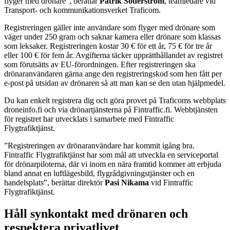
flyger med drönare”, berättar
Patrik Söderström
, teamledare vid
Transport- och kommunikationsverket Traficom.
Registreringen gäller inte användare som flyger med drönare som
väger under 250 gram och saknar kamera eller drönare som klassas
som leksaker. Registreringen kostar 30 € för ett år, 75 € för tre år
eller 100 € för fem år. Avgifterna täcker upprätthållandet av registret
som förutsätts av EU-förordningen. Efter registreringen ska
drönaranvändaren gärna ange den registreringskod som hen fått per
e-post på utsidan av drönaren så att man kan se den utan hjälpmedel.
Du kan enkelt registrera dig och göra provet på Traficoms webbplats
droneinfo.fi och via drönartjänsterna på Fintraffic.fi. Webbtjänsten
för registret har utvecklats i samarbete med Fintraffic
Flygtrafiktjänst.
”Registreringen av drönaranvändare har kommit igång bra.
Fintraffic Flygtrafiktjänst har som mål att utveckla en serviceportal
för drönarpiloterna, där vi inom en nära framtid kommer att erbjuda
bland annat en luftlägesbild, flygrådgivningstjänster och en
handelsplats”, berättar direktör
Pasi Nikama
vid Fintraffic
Flygtrafiktjänst.
Håll synkontakt med drönaren och
respektera privatlivet