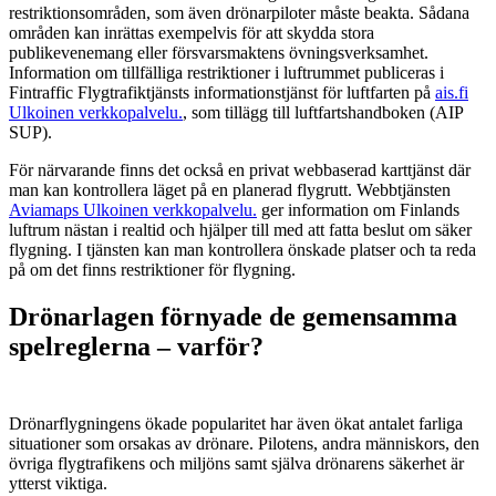
restriktionsområden, som även drönarpiloter måste beakta. Sådana
områden kan inrättas exempelvis för att skydda stora
publikevenemang eller försvarsmaktens övningsverksamhet.
Information om tillfälliga restriktioner i luftrummet publiceras i
Fintraffic Flygtrafiktjänsts informationstjänst för luftfarten på
ais.fi
Ulkoinen verkkopalvelu.
, som tillägg till luftfartshandboken (AIP
SUP).
För närvarande finns det också en privat webbaserad karttjänst där
man kan kontrollera läget på en planerad flygrutt. Webbtjänsten
Aviamaps
Ulkoinen verkkopalvelu.
ger information om Finlands
luftrum nästan i realtid och hjälper till med att fatta beslut om säker
flygning. I tjänsten kan man kontrollera önskade platser och ta reda
på om det finns restriktioner för flygning.
Drönarlagen förnyade de gemensamma
spelreglerna – varför?
Drönarflygningens ökade popularitet har även ökat antalet farliga
situationer som orsakas av drönare. Pilotens, andra människors, den
övriga flygtrafikens och miljöns samt själva drönarens säkerhet är
ytterst viktiga.