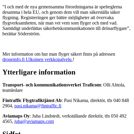
”I och med de nya gemensamma förordningarna är spelreglerna
desamma i hela EU, och genom dem vill man säkerställa säker
flygning. Registreringen ger bättre möjligheter att övervaka
flygverksamheten, när man vet vem som flyger och med vad.
Samtidigt underlättas säkerhetskommunikationen till drönarflygare”,
berättar Söderström.
Mer information om hur man flyger säkert finns på adressen
droneinfo.fi
Ulkoinen verkkopalvelu.
!
Ytterligare information
Transport- och kommunikationsverket Traficom
: Olli Ahtola,
teamledare
Fintraffic Flygtrafiktjänst Ab
: Pasi Nikama, direktör, tfn 040 848
2904,
pasi.nikama@fintraffic.fi
Aviamaps Oy
: Juha Lindstedt, verkställande direktör, tfn 050 492
4565,
juha@aviamaps.com
Sidfot