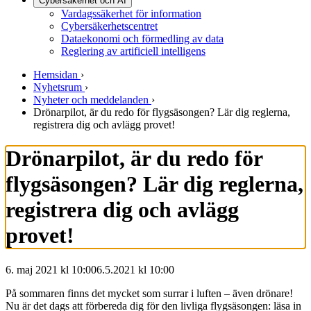
Cybersäkerhet och AI
Vardagssäkerhet för information
Cybersäkerhetscentret
Dataekonomi och förmedling av data
Reglering av artificiell intelligens
Hemsidan
›
Nyhetsrum
›
Nyheter och meddelanden
›
Drönarpilot, är du redo för flygsäsongen? Lär dig reglerna,
registrera dig och avlägg provet!
Drönarpilot, är du redo för
flygsäsongen? Lär dig reglerna,
registrera dig och avlägg
provet!
6. maj 2021 kl 10:00
6.5.2021
kl
10:00
På sommaren finns det mycket som surrar i luften – även drönare!
Nu är det dags att förbereda dig för den livliga flygsäsongen: läsa in