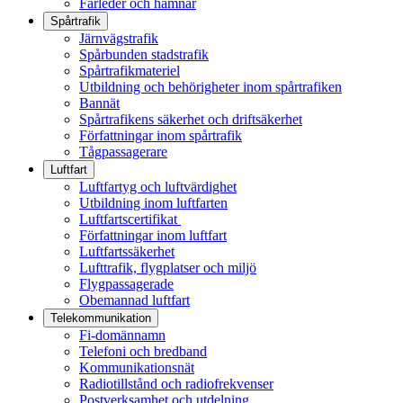
Farleder och hamnar
Spårtrafik
Järnvägstrafik
Spårbunden stadstrafik
Spårtrafikmateriel
Utbildning och behörigheter inom spårtrafiken
Bannät
Spårtrafikens säkerhet och driftsäkerhet
Författningar inom spårtrafik
Tågpassagerare
Luftfart
Luftfartyg och luftvärdighet
Utbildning inom luftfarten
Luftfartscertifikat
Författningar inom luftfart
Luftfartssäkerhet
Lufttrafik, flygplatser och miljö
Flygpassagerade
Obemannad luftfart
Telekommunikation
Fi-domännamn
Telefoni och bredband
Kommunikationsnät
Radiotillstånd och radiofrekvenser
Postverksamhet och utdelning