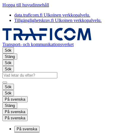
Hoppa till huvudinnehåll
data.traficom.fi
Ulkoinen verkkopalvelu.
Tillgänglighetskrav.fi
Ulkoinen verkkopalvelu.
Transport- och kommunikationsverket
Sök
Stäng
Sök
Sök
Sök
Sök
På svenska
Stäng
På svenska
På svenska
På svenska