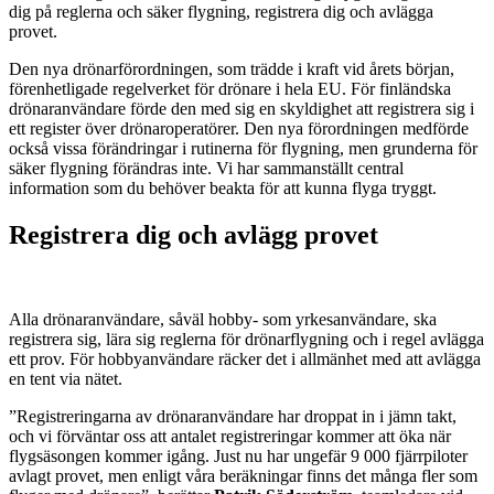
dig på reglerna och säker flygning, registrera dig och avlägga
provet.
Den nya drönarförordningen, som trädde i kraft vid årets början,
förenhetligade regelverket för drönare i hela EU. För finländska
drönaranvändare förde den med sig en skyldighet att registrera sig i
ett register över drönaroperatörer. Den nya förordningen medförde
också vissa förändringar i rutinerna för flygning, men grunderna för
säker flygning förändras inte. Vi har sammanställt central
information som du behöver beakta för att kunna flyga tryggt.
Registrera dig och avlägg provet
Alla drönaranvändare, såväl hobby- som yrkesanvändare, ska
registrera sig, lära sig reglerna för drönarflygning och i regel avlägga
ett prov. För hobbyanvändare räcker det i allmänhet med att avlägga
en tent via nätet.
”Registreringarna av drönaranvändare har droppat in i jämn takt,
och vi förväntar oss att antalet registreringar kommer att öka när
flygsäsongen kommer igång. Just nu har ungefär 9 000 fjärrpiloter
avlagt provet, men enligt våra beräkningar finns det många fler som