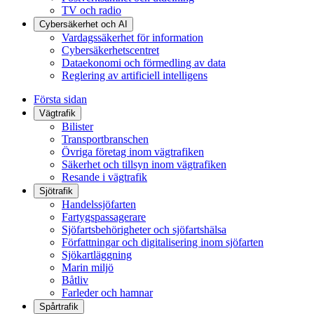
TV och radio
Cybersäkerhet och AI
Vardagssäkerhet för information
Cybersäkerhetscentret
Dataekonomi och förmedling av data
Reglering av artificiell intelligens
Första sidan
Vägtrafik
Bilister
Transportbranschen
Övriga företag inom vägtrafiken
Säkerhet och tillsyn inom vägtrafiken
Resande i vägtrafik
Sjötrafik
Handelssjöfarten
Fartygspassagerare
Sjöfartsbehörigheter och sjöfartshälsa
Författningar och digitalisering inom sjöfarten
Sjökartläggning
Marin miljö
Båtliv
Farleder och hamnar
Spårtrafik