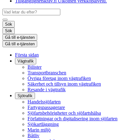
Tillgänglighetskrav.fi
Ulkoinen verkkopalvelu.
Sök
Sök
Gå till e-tjänsten
Gå till e-tjänsten
Första sidan
Vägtrafik
Bilister
Transportbranschen
Övriga företag inom vägtrafiken
Säkerhet och tillsyn inom vägtrafiken
Resande i vägtrafik
Sjötrafik
Handelssjöfarten
Fartygspassagerare
Sjöfartsbehörigheter och sjöfartshälsa
Författningar och digitalisering inom sjöfarten
Sjökartläggning
Marin miljö
Båtliv