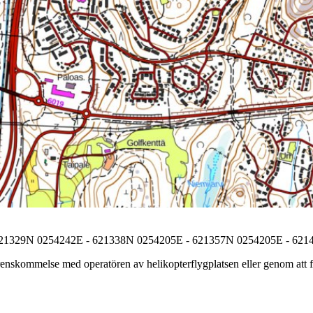
621329N 0254242E - 621338N 0254205E - 621357N 0254205E - 62
nskommelse med operatören av helikopterflygplatsen eller genom att föl