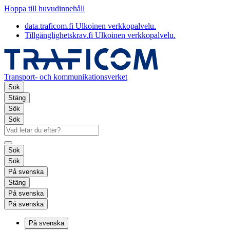
Hoppa till huvudinnehåll
data.traficom.fi
Ulkoinen verkkopalvelu.
Tillgänglighetskrav.fi
Ulkoinen verkkopalvelu.
Transport- och kommunikationsverket
Sök
Stäng
Sök
Sök
Sök
Sök
På svenska
Stäng
På svenska
På svenska
På svenska