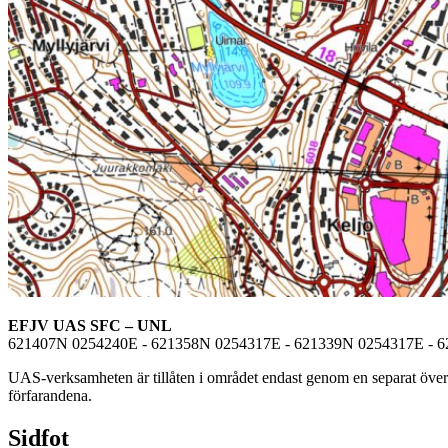
EFJV UAS SFC – UNL
621407N 0254240E - 621358N 0254317E - 621339N 0254317E - 
UAS-verksamheten är tillåten i området endast genom en separat övere
förfarandena.
Sidfot