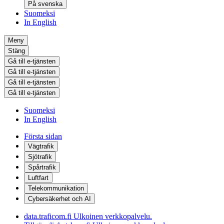
På svenska
Suomeksi
In English
Meny
Stäng
Gå till e-tjänsten
Gå till e-tjänsten
Gå till e-tjänsten
Gå till e-tjänsten
Suomeksi
In English
Första sidan
Vägtrafik
Sjötrafik
Spårtrafik
Luftfart
Telekommunikation
Cybersäkerhet och AI
data.traficom.fi
Ulkoinen verkkopalvelu.