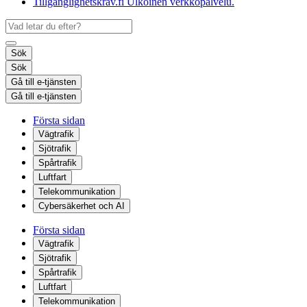
Tillgänglighetskrav.fi
Ulkoinen verkkopalvelu.
Sök
Sök
Gå till e-tjänsten
Gå till e-tjänsten
Första sidan
Vägtrafik
Sjötrafik
Spårtrafik
Luftfart
Telekommunikation
Cybersäkerhet och AI
Första sidan
Vägtrafik
Sjötrafik
Spårtrafik
Luftfart
Telekommunikation