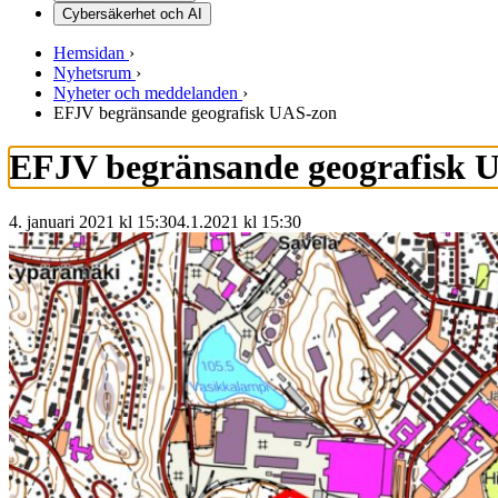
Cybersäkerhet och AI
Hemsidan
›
Nyhetsrum
›
Nyheter och meddelanden
›
EFJV begränsande geografisk UAS-zon
EFJV begränsande geografisk 
4. januari 2021 kl 15:30
4.1.2021
kl
15:30