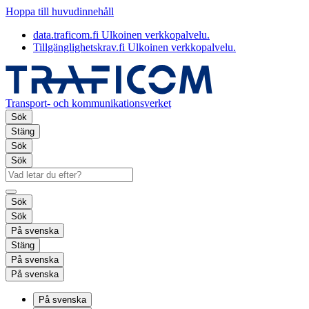
Hoppa till huvudinnehåll
data.traficom.fi
Ulkoinen verkkopalvelu.
Tillgänglighetskrav.fi
Ulkoinen verkkopalvelu.
Transport- och kommunikationsverket
Sök
Stäng
Sök
Sök
Sök
Sök
På svenska
Stäng
På svenska
På svenska
På svenska