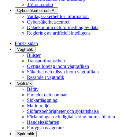
TV och radio
Cybersäkerhet och AI
Vardagssäkerhet för information
Cybersäkerhetscentret
Dataekonomi och förmedling av data
Reglering av artificiell intelligens
Första sidan
Vägtrafik
Bilister
Transportbranschen
Övriga företag inom vägtrafiken
Säkerhet och tillsyn inom vägtrafiken
Resande i vägtrafik
Sjötrafik
Båtliv
Farleder och hamnar
Sjökartläggning
Marin miljö
Sjöfartsbehörigheter och sjöfartshälsa
Författningar och digitalisering inom sjöfarten
Handelssjöfarten
Fartygspassagerare
Spårtrafik