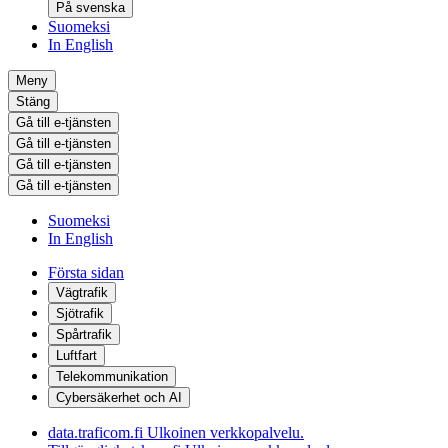
På svenska
Suomeksi
In English
Meny
Stäng
Gå till e-tjänsten
Gå till e-tjänsten
Gå till e-tjänsten
Gå till e-tjänsten
Suomeksi
In English
Första sidan
Vägtrafik
Sjötrafik
Spårtrafik
Luftfart
Telekommunikation
Cybersäkerhet och AI
data.traficom.fi
Ulkoinen verkkopalvelu.