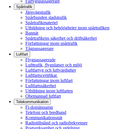
Fartygspassagerare
Spårtrafik
Järnvägstrafik
Spårbunden stadstrafik
Spårtrafikmateriel
Utbildning och behörigheter inom spårtrafiken
Bannät
Spårtrafikens säkerhet och driftsäkerhet
Författningar inom spårtrafik
Tågpassagerare
Luftfart
Flygpassagerade
Lufttrafik, flygplatser och miljö
Luftfartyg och luftvärdighet
Luftfartscertifikat
Författningar inom luftfart
Luftfartssäkerhet
Utbildning inom luftfarten
Obemannad luftfart
Telekommunikation
Fi-domännamn
Telefoni och bredband
Kommunikationsnät
Radiotillstånd och radiofrekvenser
Postverksamhet och utdelning