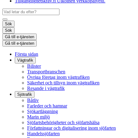
Tillgänglighetskrav.fi
Ulkoinen verkkopalvelu.
Sök
Sök
Gå till e-tjänsten
Gå till e-tjänsten
Första sidan
Vägtrafik
Bilister
Transportbranschen
Övriga företag inom vägtrafiken
Säkerhet och tillsyn inom vägtrafiken
Resande i vägtrafik
Sjötrafik
Båtliv
Farleder och hamnar
Sjökartläggning
Marin miljö
Sjöfartsbehörigheter och sjöfartshälsa
Författningar och digitalisering inom sjöfarten
Handelssjöfarten