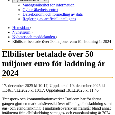
Cybersäkerhet och AI
Vardagssäkerhet för information
Cybersäkerhetscentret
Dataekonomi och förmedling av data
Reglering av artificiell intelligens
Hemsidan
›
Nyhetsrum
›
Nyheter och meddelanden
›
Elbilister betalade över 50 miljoner euro för laddning år 2024
Elbilister betalade över 50
miljoner euro för laddning år
2024
17. december 2025 kl 10:17, Uppdaterad 19. december 2025 kl
11:46
17.12.2025
kl
10:17
,
Uppdaterad
19.12.2025
kl
11:46
Transport- och kommunikationsverket Traficom har för första
gången gjort en marknadsöversikt över offentlig elbilsladdning samt
gas- och etanoltankning. I marknadsöversikten framgår bland annat
intäkterna från elbilsladdning samt gas- och etanoltankning år 2024.