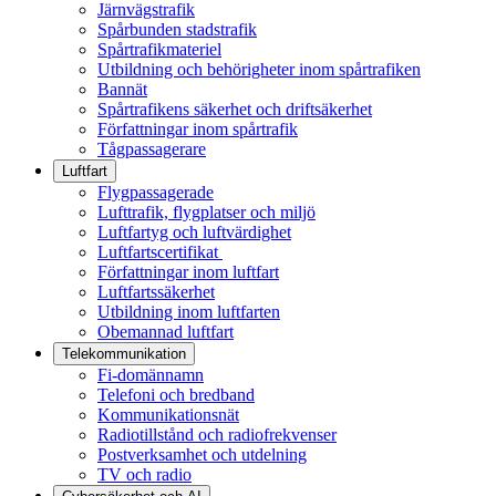
Järnvägstrafik
Spårbunden stadstrafik
Spårtrafikmateriel
Utbildning och behörigheter inom spårtrafiken
Bannät
Spårtrafikens säkerhet och driftsäkerhet
Författningar inom spårtrafik
Tågpassagerare
Luftfart
Flygpassagerade
Lufttrafik, flygplatser och miljö
Luftfartyg och luftvärdighet
Luftfartscertifikat
Författningar inom luftfart
Luftfartssäkerhet
Utbildning inom luftfarten
Obemannad luftfart
Telekommunikation
Fi-domännamn
Telefoni och bredband
Kommunikationsnät
Radiotillstånd och radiofrekvenser
Postverksamhet och utdelning
TV och radio