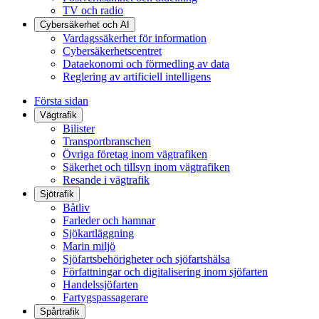
TV och radio
Cybersäkerhet och AI
Vardagssäkerhet för information
Cybersäkerhetscentret
Dataekonomi och förmedling av data
Reglering av artificiell intelligens
Första sidan
Vägtrafik
Bilister
Transportbranschen
Övriga företag inom vägtrafiken
Säkerhet och tillsyn inom vägtrafiken
Resande i vägtrafik
Sjötrafik
Båtliv
Farleder och hamnar
Sjökartläggning
Marin miljö
Sjöfartsbehörigheter och sjöfartshälsa
Författningar och digitalisering inom sjöfarten
Handelssjöfarten
Fartygspassagerare
Spårtrafik