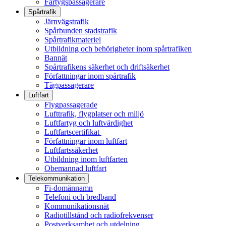
Fartygspassagerare
Spårtrafik
Järnvägstrafik
Spårbunden stadstrafik
Spårtrafikmateriel
Utbildning och behörigheter inom spårtrafiken
Bannät
Spårtrafikens säkerhet och driftsäkerhet
Författningar inom spårtrafik
Tågpassagerare
Luftfart
Flygpassagerade
Lufttrafik, flygplatser och miljö
Luftfartyg och luftvärdighet
Luftfartscertifikat
Författningar inom luftfart
Luftfartssäkerhet
Utbildning inom luftfarten
Obemannad luftfart
Telekommunikation
Fi-domännamn
Telefoni och bredband
Kommunikationsnät
Radiotillstånd och radiofrekvenser
Postverksamhet och utdelning