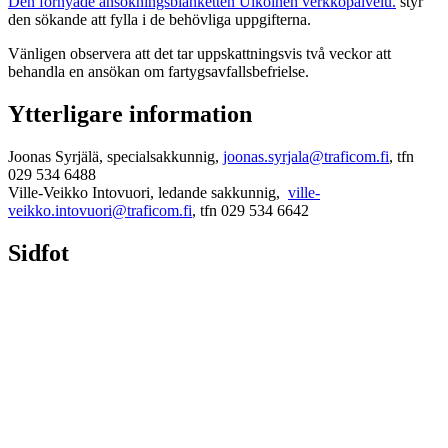
Den förnyade ansökningsblanketten
Ulkoinen verkkopalvelu.
styr
den sökande att fylla i de behövliga uppgifterna.
Vänligen observera att det tar uppskattningsvis två veckor att
behandla en ansökan om fartygsavfallsbefrielse.
Ytterligare information
Joonas Syrjälä, specialsakkunnig,
joonas.syrjala@traficom.fi
, tfn
029 534 6488
Ville-Veikko Intovuori, ledande sakkunnig,
ville-
veikko.intovuori@traficom.fi
, tfn 029 534 6642
Sidfot