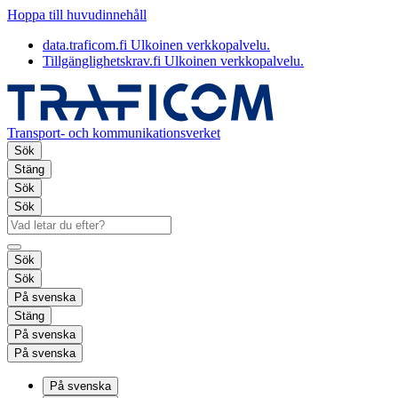
Hoppa till huvudinnehåll
data.traficom.fi
Ulkoinen verkkopalvelu.
Tillgänglighetskrav.fi
Ulkoinen verkkopalvelu.
Transport- och kommunikationsverket
Sök
Stäng
Sök
Sök
Sök
Sök
På svenska
Stäng
På svenska
På svenska
På svenska