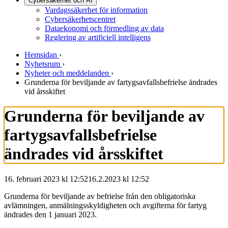
Cybersäkerhet och AI
Vardagssäkerhet för information
Cybersäkerhetscentret
Dataekonomi och förmedling av data
Reglering av artificiell intelligens
Hemsidan
›
Nyhetsrum
›
Nyheter och meddelanden
›
Grunderna för beviljande av fartygsavfallsbefrielse ändrades
vid årsskiftet
Grunderna för beviljande av
fartygsavfallsbefrielse
ändrades vid årsskiftet
16. februari 2023 kl 12:52
16.2.2023
kl
12:52
Grunderna för beviljande av befrielse från den obligatoriska
avlämningen, anmälningsskyldigheten och avgifterna för fartyg
ändrades den 1 januari 2023.