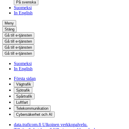
På svenska
Suomeksi
In English
Meny
Stäng
Gå till e-tjänsten
Gå till e-tjänsten
Gå till e-tjänsten
Gå till e-tjänsten
Suomeksi
In English
Första sidan
Vägtrafik
Sjötrafik
Spårtrafik
Luftfart
Telekommunikation
Cybersäkerhet och AI
data.traficom.fi
Ulkoinen verkkopalvelu.