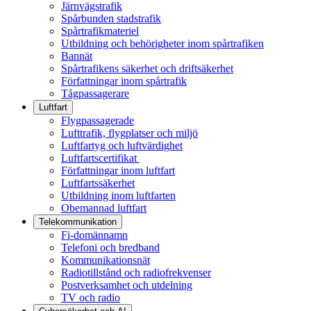
Järnvägstrafik
Spårbunden stadstrafik
Spårtrafikmateriel
Utbildning och behörigheter inom spårtrafiken
Bannät
Spårtrafikens säkerhet och driftsäkerhet
Författningar inom spårtrafik
Tågpassagerare
Luftfart
Flygpassagerade
Lufttrafik, flygplatser och miljö
Luftfartyg och luftvärdighet
Luftfartscertifikat
Författningar inom luftfart
Luftfartssäkerhet
Utbildning inom luftfarten
Obemannad luftfart
Telekommunikation
Fi-domännamn
Telefoni och bredband
Kommunikationsnät
Radiotillstånd och radiofrekvenser
Postverksamhet och utdelning
TV och radio