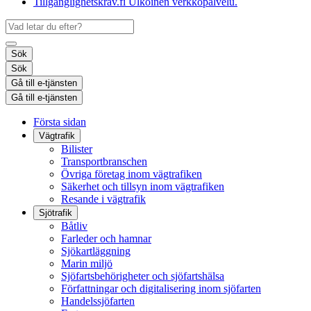
Tillgänglighetskrav.fi
Ulkoinen verkkopalvelu.
Sök
Sök
Gå till e-tjänsten
Gå till e-tjänsten
Första sidan
Vägtrafik
Bilister
Transportbranschen
Övriga företag inom vägtrafiken
Säkerhet och tillsyn inom vägtrafiken
Resande i vägtrafik
Sjötrafik
Båtliv
Farleder och hamnar
Sjökartläggning
Marin miljö
Sjöfartsbehörigheter och sjöfartshälsa
Författningar och digitalisering inom sjöfarten
Handelssjöfarten