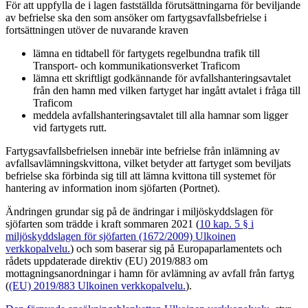
För att uppfylla de i lagen fastställda förutsättningarna för beviljande
av befrielse ska den som ansöker om fartygsavfallsbefrielse i
fortsättningen utöver de nuvarande kraven
lämna en tidtabell för fartygets regelbundna trafik till
Transport- och kommunikationsverket Traficom
lämna ett skriftligt godkännande för avfallshanteringsavtalet
från den hamn med vilken fartyget har ingått avtalet i fråga till
Traficom
meddela avfallshanteringsavtalet till alla hamnar som ligger
vid fartygets rutt.
Fartygsavfallsbefrielsen innebär inte befrielse från inlämning av
avfallsavlämningskvittona, vilket betyder att fartyget som beviljats
befrielse ska förbinda sig till att lämna kvittona till systemet för
hantering av information inom sjöfarten (Portnet).
Ändringen grundar sig på de ändringar i miljöskyddslagen för
sjöfarten som trädde i kraft sommaren 2021 (
10 kap. 5 § i
miljöskyddslagen för sjöfarten (1672/2009)
Ulkoinen
verkkopalvelu.
) och som baserar sig på Europaparlamentets och
rådets uppdaterade direktiv (EU) 2019/883 om
mottagningsanordningar i hamn för avlämning av avfall från fartyg
(
(EU) 2019/883
Ulkoinen verkkopalvelu.
).