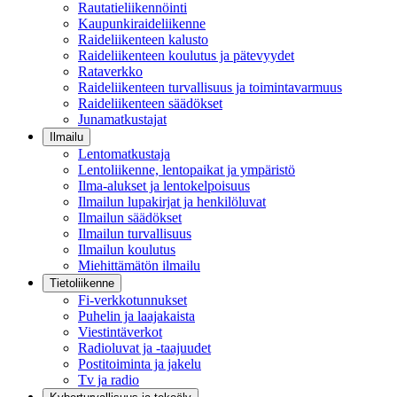
Rautatieliikennöinti
Kaupunkiraideliikenne
Raideliikenteen kalusto
Raideliikenteen koulutus ja pätevyydet
Rataverkko
Raideliikenteen turvallisuus ja toimintavarmuus
Raideliikenteen säädökset
Junamatkustajat
Ilmailu
Lentomatkustaja
Lentoliikenne, lentopaikat ja ympäristö
Ilma-alukset ja lentokelpoisuus
Ilmailun lupakirjat ja henkilöluvat
Ilmailun säädökset
Ilmailun turvallisuus
Ilmailun koulutus
Miehittämätön ilmailu
Tietoliikenne
Fi-verkkotunnukset
Puhelin ja laajakaista
Viestintäverkot
Radioluvat ja -taajuudet
Postitoiminta ja jakelu
Tv ja radio