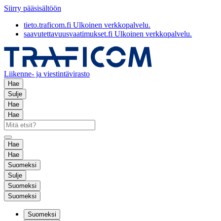
Siirry pääsisältöön
tieto.traficom.fi
Ulkoinen verkkopalvelu.
saavutettavuusvaatimukset.fi
Ulkoinen verkkopalvelu.
Liikenne- ja viestintävirasto
Hae
Sulje
Hae
Hae
Hae
Hae
Suomeksi
Sulje
Suomeksi
Suomeksi
Suomeksi