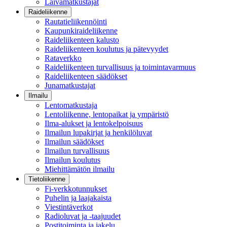
Laivamatkustajat
Raideliikenne
Rautatieliikennöinti
Kaupunkiraideliikenne
Raideliikenteen kalusto
Raideliikenteen koulutus ja pätevyydet
Rataverkko
Raideliikenteen turvallisuus ja toimintavarmuus
Raideliikenteen säädökset
Junamatkustajat
Ilmailu
Lentomatkustaja
Lentoliikenne, lentopaikat ja ympäristö
Ilma-alukset ja lentokelpoisuus
Ilmailun lupakirjat ja henkilöluvat
Ilmailun säädökset
Ilmailun turvallisuus
Ilmailun koulutus
Miehittämätön ilmailu
Tietoliikenne
Fi-verkkotunnukset
Puhelin ja laajakaista
Viestintäverkot
Radioluvat ja -taajuudet
Postitoiminta ja jakelu