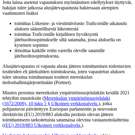
Jotta laissa asetetut vapautuksen myöntämisen edellytykset täyttyvät,
hakijan tulee jatkossa alusjätevapautusta hakiessaan aiempien
vaatimusten lisäksi
toimittaa Liikenne- ja viestintävirasto Traficomille aikataulu
aluksen säännöllisestä liikenteestä
toimittaa Traficomille kirjallinen hyväksyntä
jätehuoltosopimukselle siltä satamalta, jossa aluksella on
kyseinen sopimus
ilmoittaa kaikille reitin varrella oleville satamille
jätehuoltosopimuksesta.
Alusjätevapautus ei vapauta alusta jätteen toimittamisen todentavien
tositteiden eli jätekuittien toimituksesta, joten vapautetun aluksen
tulee sitoutua toimittamaan tositteet merenkulun
tiedonhallintajärjestelmään (Portnet).
Muutos perustuu merenkulun ympäristönsuojelulakiin kesällä 2021
tehtyihin muutoksiin (
Merenkulun ympäristönsuojelulaki
(1672/2009), 10 luku 5 §
Ulkoinen verkkopalvelu.
), jotka
pohjautuvat päivitettyyn Euroopan parlamentin ja neuvoston
direktiiviin (EU) 2019/883 aluksilta peräisin olevan jätteen
toimittamiseen tarkoitetuista satamassa olevista vastaanottolaitteista
(
(EU) 2019/883
Ulkoinen verkkopalvelu.
).