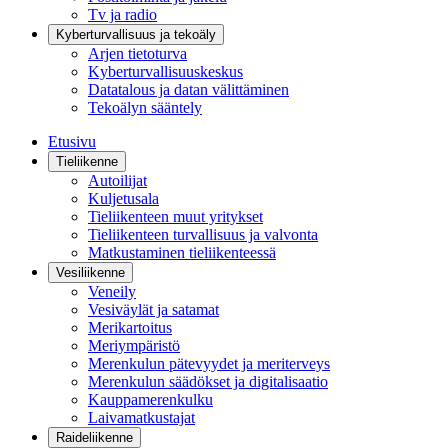
Tv ja radio
Kyberturvallisuus ja tekoäly
Arjen tietoturva
Kyberturvallisuuskeskus
Datatalous ja datan välittäminen
Tekoälyn sääntely
Etusivu
Tieliikenne
Autoilijat
Kuljetusala
Tieliikenteen muut yritykset
Tieliikenteen turvallisuus ja valvonta
Matkustaminen tieliikenteessä
Vesiliikenne
Veneily
Vesiväylät ja satamat
Merikartoitus
Meriympäristö
Merenkulun pätevyydet ja meriterveys
Merenkulun säädökset ja digitalisaatio
Kauppamerenkulku
Laivamatkustajat
Raideliikenne