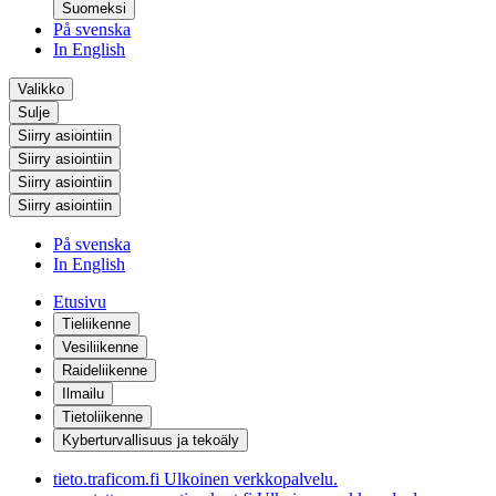
Suomeksi
På svenska
In English
Valikko
Sulje
Siirry asiointiin
Siirry asiointiin
Siirry asiointiin
Siirry asiointiin
På svenska
In English
Etusivu
Tieliikenne
Vesiliikenne
Raideliikenne
Ilmailu
Tietoliikenne
Kyberturvallisuus ja tekoäly
tieto.traficom.fi
Ulkoinen verkkopalvelu.