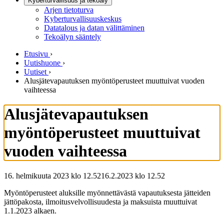
Kyberturvallisuus ja tekoäly
Arjen tietoturva
Kyberturvallisuuskeskus
Datatalous ja datan välittäminen
Tekoälyn sääntely
Etusivu
›
Uutishuone
›
Uutiset
›
Alusjätevapautuksen myöntöperusteet muuttuivat vuoden
vaihteessa
Alusjätevapautuksen
myöntöperusteet muuttuivat
vuoden vaihteessa
16. helmikuuta 2023 klo 12.52
16.2.2023
klo
12.52
Myöntöperusteet aluksille myönnettävästä vapautuksesta jätteiden
jättöpakosta, ilmoitusvelvollisuudesta ja maksuista muuttuivat
1.1.2023 alkaen.