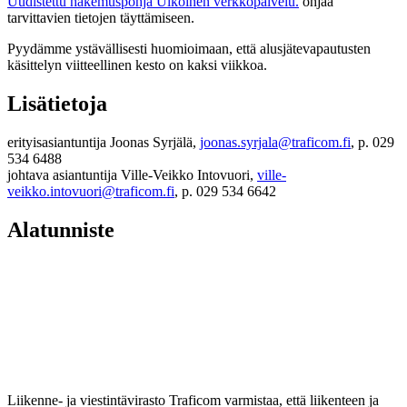
Uudistettu hakemuspohja
Ulkoinen verkkopalvelu.
ohjaa
tarvittavien tietojen täyttämiseen.
Pyydämme ystävällisesti huomioimaan, että alusjätevapautusten
käsittelyn viitteellinen kesto on kaksi viikkoa.
Lisätietoja
erityisasiantuntija Joonas Syrjälä,
joonas.syrjala@traficom.fi
, p. 029
534 6488
johtava asiantuntija Ville-Veikko Intovuori,
ville-
veikko.intovuori@traficom.fi
, p. 029 534 6642
Alatunniste
Liikenne- ja viestintävirasto Traficom varmistaa, että liikenteen ja