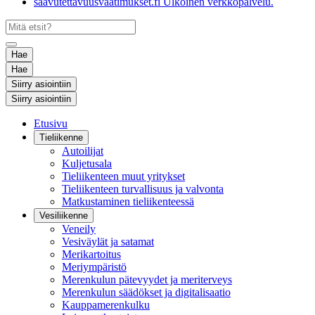
saavutettavuusvaatimukset.fi
Ulkoinen verkkopalvelu.
Hae
Hae
Siirry asiointiin
Siirry asiointiin
Etusivu
Tieliikenne
Autoilijat
Kuljetusala
Tieliikenteen muut yritykset
Tieliikenteen turvallisuus ja valvonta
Matkustaminen tieliikenteessä
Vesiliikenne
Veneily
Vesiväylät ja satamat
Merikartoitus
Meriympäristö
Merenkulun pätevyydet ja meriterveys
Merenkulun säädökset ja digitalisaatio
Kauppamerenkulku