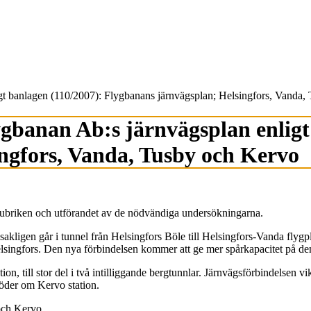
gt banlagen (110/2007): Flygbanans järnvägsplan; Helsingfors, Vanda,
gbanan Ab:s järnvägsplan enligt
ngfors, Vanda, Tusby och Kervo
rubriken och utförandet av de nödvändiga undersökningarna.
kligen går i tunnel från Helsingfors Böle till Helsingfors-Vanda flygp
 Helsingfors. Den nya förbindelsen kommer att ge mer spårkapacitet på d
tion, till stor del i två intilliggande bergtunnlar. Järnvägsförbindelsen 
söder om Kervo station.
och Kervo.