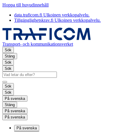
Hoppa till huvudinnehåll
data.traficom.fi
Ulkoinen verkkopalvelu.
Tillgänglighetskrav.fi
Ulkoinen verkkopalvelu.
Transport- och kommunikationsverket
Sök
Stäng
Sök
Sök
Sök
Sök
På svenska
Stäng
På svenska
På svenska
På svenska