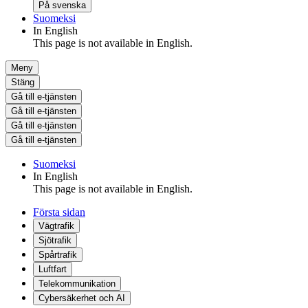
På svenska
Suomeksi
In English
This page is not available in English.
Meny
Stäng
Gå till e-tjänsten
Gå till e-tjänsten
Gå till e-tjänsten
Gå till e-tjänsten
Suomeksi
In English
This page is not available in English.
Första sidan
Vägtrafik
Sjötrafik
Spårtrafik
Luftfart
Telekommunikation
Cybersäkerhet och AI