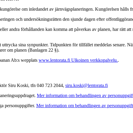
kungörelse om inledandet av järnvägsplaneringen. Kungörelsen hålls fr
neringen och undersökningsrätten den sjunde dagen efter offentliggöra
 eller andra förhållanden kan komma att påverkas av planen, har rätt at
 uttrycka sina synpunkter. Tidpunkten för tillfället meddelas senare. N
tarer om planen (Banlagen 22 §).
gbanan Ab:s wepplats
www.lentorata.fi
Ulkoinen verkkopalvelu.
.
ktör Siru Koski, tfn 040 723 2044,
siru.koski@lentorata.fi
laneringsuppdraget.
Mer information om behandlingen av personuppgif
ga personuppgifter.
Mer information om behandlingen av personuppgift