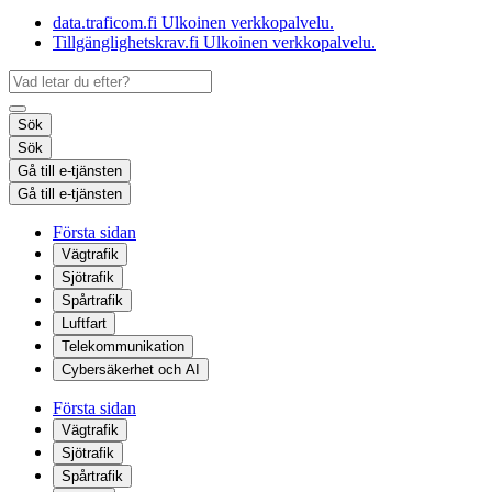
data.traficom.fi
Ulkoinen verkkopalvelu.
Tillgänglighetskrav.fi
Ulkoinen verkkopalvelu.
Sök
Sök
Gå till e-tjänsten
Gå till e-tjänsten
Första sidan
Vägtrafik
Sjötrafik
Spårtrafik
Luftfart
Telekommunikation
Cybersäkerhet och AI
Första sidan
Vägtrafik
Sjötrafik
Spårtrafik