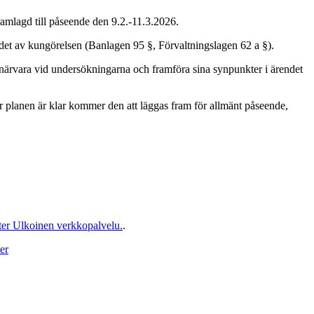
amlagd till påseende den 9.2.-11.3.2026.
ndet av kungörelsen (Banlagen 95 §, Förvaltningslagen 62 a §).
t närvara vid undersökningarna och framföra sina synpunkter i ärendet
är planen är klar kommer den att läggas fram för allmänt påseende,
ter
Ulkoinen verkkopalvelu.
.
er