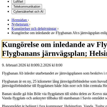
Luftfart
Telekommunikation
Cybersäkerhet och AI
Hemsidan
›
Nyhetsrum
›
Kungörelser och delgivningar
›
Kungörelse om inledande av Flygbanan Ab:s järnvägsplan enli
Kungörelse om inledande av Fly
Flygbanans järnvägsplan; Helsi
9. februari 2026 kl 8:00
9.2.2026
kl
8:00
Flygbanan Ab inleder utarbetandet av järnvägsplanen som beskrivs i 
Flygbanan är en ny, 25 kilometer lång järnvägsförbindelse som huvudsa
järnvägsförbindelse till flygplatsen både från norr och från centrala
Banan skulle gå från Böle via flygplatsen till södra delen av Kervo sta
Vanda flygplats och anknyter tillbaka till stambanan i Savio området 
Planområdet är beläget i fyra kommuner: Helsingfors, Vanda, Tusby 