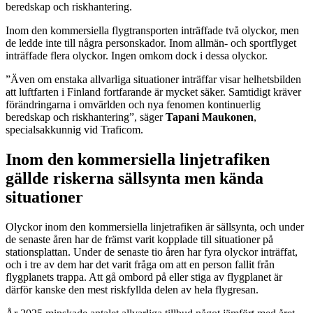
beredskap och riskhantering.
Inom den kommersiella flygtransporten inträffade två olyckor, men
de ledde inte till några personskador. Inom allmän- och sportflyget
inträffade flera olyckor. Ingen omkom dock i dessa olyckor.
”Även om enstaka allvarliga situationer inträffar visar helhetsbilden
att luftfarten i Finland fortfarande är mycket säker. Samtidigt kräver
förändringarna i omvärlden och nya fenomen kontinuerlig
beredskap och riskhantering”, säger
Tapani Maukonen
,
specialsakkunnig vid Traficom.
Inom den kommersiella linjetrafiken
gällde riskerna sällsynta men kända
situationer
Olyckor inom den kommersiella linjetrafiken är sällsynta, och under
de senaste åren har de främst varit kopplade till situationer på
stationsplattan. Under de senaste tio åren har fyra olyckor inträffat,
och i tre av dem har det varit fråga om att en person fallit från
flygplanets trappa. Att gå ombord på eller stiga av flygplanet är
därför kanske den mest riskfyllda delen av hela flygresan.