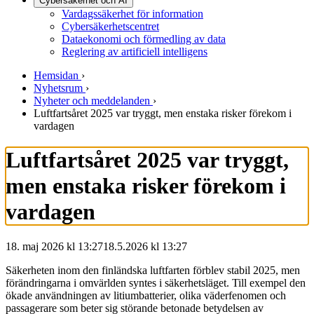
Cybersäkerhet och AI
Vardagssäkerhet för information
Cybersäkerhetscentret
Dataekonomi och förmedling av data
Reglering av artificiell intelligens
Hemsidan
›
Nyhetsrum
›
Nyheter och meddelanden
›
Luftfartsåret 2025 var tryggt, men enstaka risker förekom i
vardagen
Luftfartsåret 2025 var tryggt,
men enstaka risker förekom i
vardagen
18. maj 2026 kl 13:27
18.5.2026
kl
13:27
Säkerheten inom den finländska luftfarten förblev stabil 2025, men
förändringarna i omvärlden syntes i säkerhetsläget. Till exempel den
ökade användningen av litiumbatterier, olika väderfenomen och
passagerare som beter sig störande betonade betydelsen av