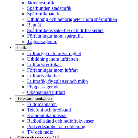
Järnvägstrafik
Spårbunden stadstrafik
Spårtrafikmateriel
Utbildning och behörigheter inom spårtrafiken
Bannät
Spårtrafikens säkerhet och driftsäkerhet
Författningar inom spårtrafik
Tågpassagerare
Luftfart
Luftfartyg och luftvärdighet
Utbildning inom luftfarten
Luftfartscertifikat
Författningar inom luftfart
Luftfartssäkerhet
Lufttrafik, flygplatser och miljö
Flygpassagerade
Obemannad luftfart
Telekommunikation
Fi-domännamn
Telefoni och bredband
Kommunikationsnät
Radiotillstånd och radiofrekvenser
Postverksamhet och utdelning
TV och radio