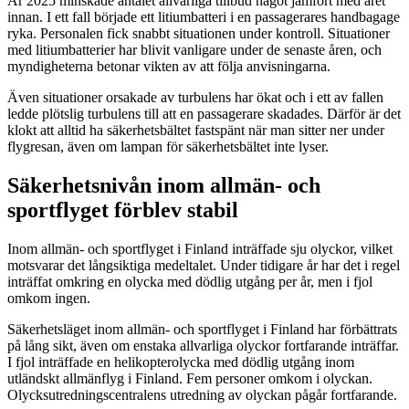
År 2025 minskade antalet allvarliga tillbud något jämfört med året
innan. I ett fall började ett litiumbatteri i en passagerares handbagage
ryka. Personalen fick snabbt situationen under kontroll. Situationer
med litiumbatterier har blivit vanligare under de senaste åren, och
myndigheterna betonar vikten av att följa anvisningarna.
Även situationer orsakade av turbulens har ökat och i ett av fallen
ledde plötslig turbulens till att en passagerare skadades. Därför är det
klokt att alltid ha säkerhetsbältet fastspänt när man sitter ner under
flygresan, även om lampan för säkerhetsbältet inte lyser.
Säkerhetsnivån inom allmän- och
sportflyget förblev stabil
Inom allmän- och sportflyget i Finland inträffade sju olyckor, vilket
motsvarar det långsiktiga medeltalet. Under tidigare år har det i regel
inträffat omkring en olycka med dödlig utgång per år, men i fjol
omkom ingen.
Säkerhetsläget inom allmän- och sportflyget i Finland har förbättrats
på lång sikt, även om enstaka allvarliga olyckor fortfarande inträffar.
I fjol inträffade en helikopterolycka med dödlig utgång inom
utländskt allmänflyg i Finland. Fem personer omkom i olyckan.
Olycksutredningscentralens utredning av olyckan pågår fortfarande.