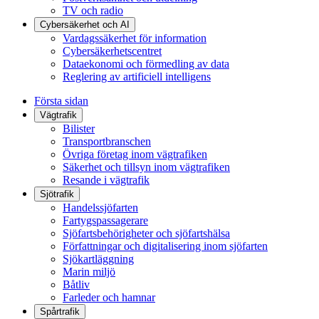
TV och radio
Cybersäkerhet och AI
Vardagssäkerhet för information
Cybersäkerhetscentret
Dataekonomi och förmedling av data
Reglering av artificiell intelligens
Första sidan
Vägtrafik
Bilister
Transportbranschen
Övriga företag inom vägtrafiken
Säkerhet och tillsyn inom vägtrafiken
Resande i vägtrafik
Sjötrafik
Handelssjöfarten
Fartygspassagerare
Sjöfartsbehörigheter och sjöfartshälsa
Författningar och digitalisering inom sjöfarten
Sjökartläggning
Marin miljö
Båtliv
Farleder och hamnar
Spårtrafik