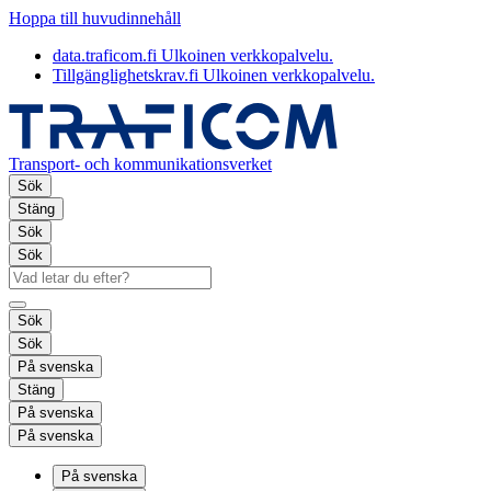
Hoppa till huvudinnehåll
data.traficom.fi
Ulkoinen verkkopalvelu.
Tillgänglighetskrav.fi
Ulkoinen verkkopalvelu.
Transport- och kommunikationsverket
Sök
Stäng
Sök
Sök
Sök
Sök
På svenska
Stäng
På svenska
På svenska
På svenska