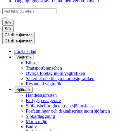
Tillgänglighetskrav.fi
Ulkoinen verkkopalvelu.
Sök
Sök
Gå till e-tjänsten
Gå till e-tjänsten
Första sidan
Vägtrafik
Bilister
Transportbranschen
Övriga företag inom vägtrafiken
Säkerhet och tillsyn inom vägtrafiken
Resande i vägtrafik
Sjötrafik
Handelssjöfarten
Fartygspassagerare
Sjöfartsbehörigheter och sjöfartshälsa
Författningar och digitalisering inom sjöfarten
Sjökartläggning
Marin miljö
Båtliv