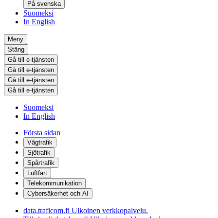
På svenska
Suomeksi
In English
Meny
Stäng
Gå till e-tjänsten
Gå till e-tjänsten
Gå till e-tjänsten
Gå till e-tjänsten
Suomeksi
In English
Första sidan
Vägtrafik
Sjötrafik
Spårtrafik
Luftfart
Telekommunikation
Cybersäkerhet och AI
data.traficom.fi
Ulkoinen verkkopalvelu.