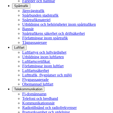
Farleder och hamnar
Spårtrafik
Järnvägstrafik
Spårbunden stadstrafik
Spårtrafikmateriel
Utbildning och behörigheter inom spårtrafiken
Bannät
Spårtrafikens säkerhet och driftsäkerhet
Författningar inom spårtrafik
Tågpassagerare
Luftfart
Luftfartyg och luftvärdighet
Utbildning inom luftfarten
Luftfartscertifikat
Författningar inom luftfart
Luftfartssäkerhet
Lufttrafik, flygplatser och miljö
Flygpassagerade
Obemannad luftfart
Telekommunikation
Fi-domännamn
Telefoni och bredband
Kommunikationsnät
Radiotillstånd och radiofrekvenser
Postverksamhet och utdelning