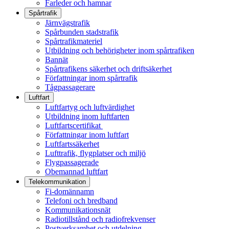
Farleder och hamnar
Spårtrafik
Järnvägstrafik
Spårbunden stadstrafik
Spårtrafikmateriel
Utbildning och behörigheter inom spårtrafiken
Bannät
Spårtrafikens säkerhet och driftsäkerhet
Författningar inom spårtrafik
Tågpassagerare
Luftfart
Luftfartyg och luftvärdighet
Utbildning inom luftfarten
Luftfartscertifikat
Författningar inom luftfart
Luftfartssäkerhet
Lufttrafik, flygplatser och miljö
Flygpassagerade
Obemannad luftfart
Telekommunikation
Fi-domännamn
Telefoni och bredband
Kommunikationsnät
Radiotillstånd och radiofrekvenser
Postverksamhet och utdelning