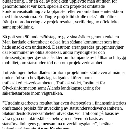
budgetering. För en del av projekten upplevde man att tiden för
genomförandet var kort, speciellt om projektet omfattade
konkurrensutsättning av köptjänster eller en omfattande interaktion
med intressenterna. En längre projekttid skulle också allt bättre
främja reproducering av projektresultat, verifiering av effektivitet
samt uppföljning.
Så gott som 80 understödstagare gav sina åsikter genom enkäten.
Man kartlade erfarenheter också från sådana kommuner som inte
hade ansökt om understöd. Dessutom arrangerades gruppintervjuer
där kommuner av olika storlekar, andra myndigheter och
intressentgrupper gav sina åsikter om främjande av hållbar och trygg
mobilitet, om statsunderstöd och om projektverksamhet.
I utredningen behandlades förutom projektunderstöd även allmänna
understöd som beviljats lagstadgade aktörer inom
trafiksäkerhetsverksamheten, Trafikskyddet, Institutet för
Olycksinformation samt Ålands landskapsregering för
säkerhetsarbete inom vägtrafiken.
"Utredningsarbetets resultat har även återspeglats i finansministeriets
omfattande projekt för utveckling av statsunderstödsverksamheten.
Statsunderstödsverksamheten utvecklas vid Traficom på basis av
våra egna och aktörsfältets behov, men även på basis av
statsförvaltningens gemensamma utvecklingsplaner", berättar
ledande sakkunnig
Annu Korhonen
.