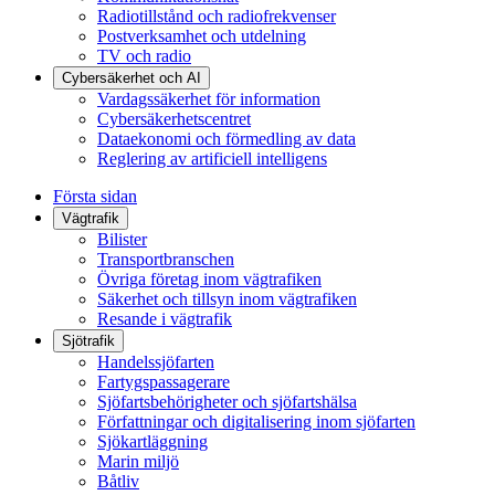
Radiotillstånd och radiofrekvenser
Postverksamhet och utdelning
TV och radio
Cybersäkerhet och AI
Vardagssäkerhet för information
Cybersäkerhetscentret
Dataekonomi och förmedling av data
Reglering av artificiell intelligens
Första sidan
Vägtrafik
Bilister
Transportbranschen
Övriga företag inom vägtrafiken
Säkerhet och tillsyn inom vägtrafiken
Resande i vägtrafik
Sjötrafik
Handelssjöfarten
Fartygspassagerare
Sjöfartsbehörigheter och sjöfartshälsa
Författningar och digitalisering inom sjöfarten
Sjökartläggning
Marin miljö
Båtliv