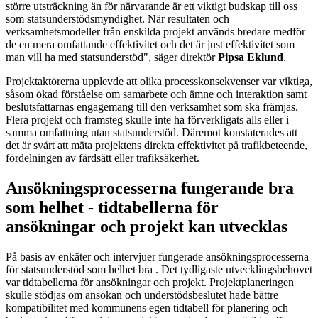
större utsträckning än för närvarande är ett viktigt budskap till oss
som statsunderstödsmyndighet. När resultaten och
verksamhetsmodeller från enskilda projekt används bredare medför
de en mera omfattande effektivitet och det är just effektivitet som
man vill ha med statsunderstöd", säger direktör
Pipsa Eklund
.
Projektaktörerna upplevde att olika processkonsekvenser var viktiga,
såsom ökad förståelse om samarbete och ämne och interaktion samt
beslutsfattarnas engagemang till den verksamhet som ska främjas.
Flera projekt och framsteg skulle inte ha förverkligats alls eller i
samma omfattning utan statsunderstöd. Däremot konstaterades att
det är svårt att mäta projektens direkta effektivitet på trafikbeteende,
fördelningen av färdsätt eller trafiksäkerhet.
Ansökningsprocesserna fungerande bra
som helhet - tidtabellerna för
ansökningar och projekt kan utvecklas
På basis av enkäter och intervjuer fungerade ansökningsprocesserna
för statsunderstöd som helhet bra . Det tydligaste utvecklingsbehovet
var tidtabellerna för ansökningar och projekt. Projektplaneringen
skulle stödjas om ansökan och understödsbeslutet hade bättre
kompatibilitet med kommunens egen tidtabell för planering och