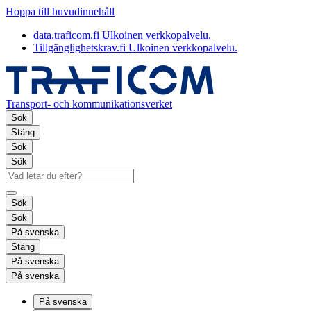
Hoppa till huvudinnehåll
data.traficom.fi
Ulkoinen verkkopalvelu.
Tillgänglighetskrav.fi
Ulkoinen verkkopalvelu.
Transport- och kommunikationsverket
Sök
Stäng
Sök
Sök
Sök
Sök
På svenska
Stäng
På svenska
På svenska
På svenska