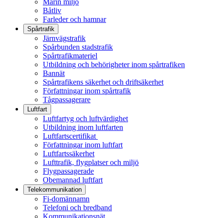
Marin miljö
Båtliv
Farleder och hamnar
Spårtrafik
Järnvägstrafik
Spårbunden stadstrafik
Spårtrafikmateriel
Utbildning och behörigheter inom spårtrafiken
Bannät
Spårtrafikens säkerhet och driftsäkerhet
Författningar inom spårtrafik
Tågpassagerare
Luftfart
Luftfartyg och luftvärdighet
Utbildning inom luftfarten
Luftfartscertifikat
Författningar inom luftfart
Luftfartssäkerhet
Lufttrafik, flygplatser och miljö
Flygpassagerade
Obemannad luftfart
Telekommunikation
Fi-domännamn
Telefoni och bredband
Kommunikationsnät