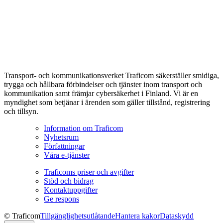
Transport- och kommunikationsverket Traficom säkerställer smidiga,
trygga och hållbara förbindelser och tjänster inom transport och
kommunikation samt främjar cybersäkerhet i Finland. Vi är en
myndighet som betjänar i ärenden som gäller tillstånd, registrering
och tillsyn.
Information om Traficom
Nyhetsrum
Författningar
Våra e-tjänster
Traficoms priser och avgifter
Stöd och bidrag
Kontaktuppgifter
Ge respons
© Traficom
Tillgänglighetsutlåtande
Hantera kakor
Dataskydd