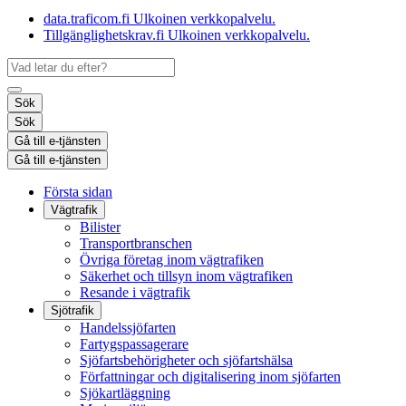
data.traficom.fi
Ulkoinen verkkopalvelu.
Tillgänglighetskrav.fi
Ulkoinen verkkopalvelu.
Sök
Sök
Gå till e-tjänsten
Gå till e-tjänsten
Första sidan
Vägtrafik
Bilister
Transportbranschen
Övriga företag inom vägtrafiken
Säkerhet och tillsyn inom vägtrafiken
Resande i vägtrafik
Sjötrafik
Handelssjöfarten
Fartygspassagerare
Sjöfartsbehörigheter och sjöfartshälsa
Författningar och digitalisering inom sjöfarten
Sjökartläggning