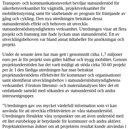
Transport- och kommunikationsverket beviljar statsunderstöd för
säkerhetsverksamhet för vägtrafik, projektverksamhet för
mobilitetsstyrning samt för utarbetande av program för främjande av
gång och cykling. Den nya utredningen betraktar dessa
statsunderstöds effekt och behoven att utveckla
statsunderstödsmyndighetens verksamhet. Utredningen visar att flera
projekt och framsteg inte hade lyckats utan statsunderstöd. Ett av
utvecklingsbehoven var bland annat tidtabeller för ansökningar och
projekt.
Under de senaste åren har man gett i genomsnitt cirka 1,7 miljoner
euro per år för projekt som gäller hållbar och trygg mobilitet. Genom
projektunderstöden har det varit möjligt att stöda cirka 50-60 projekt
per år. I den färdiga utredningen har man betraktat
projektunderstödens effektivitet för kommuner och organisationer
samt identifierat utvecklingsbehov i statsunderstödsmyndighetens
verksamhet. Förutom litteratur- och materialanalysen blev det ett
omfattande samråd med sökanden av statsunderstöd och andra
intressentgrupper.
"Utredningen gav oss mycket värdefull information som vi kan
använda för att utveckla effektiviteten av våra statsunderstöd.
Utredningen förstärkte våra synpunkter om att även understöd med
ett litet eurobelopp är betydande för kommuner och andra aktörer.
Projektaktörernas åsikter om att projektens resultat kunde användas i