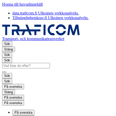
Hoppa till huvudinnehåll
data.traficom.fi
Ulkoinen verkkopalvelu.
Tillgänglighetskrav.fi
Ulkoinen verkkopalvelu.
Transport- och kommunikationsverket
Sök
Stäng
Sök
Sök
Sök
Sök
På svenska
Stäng
På svenska
På svenska
På svenska