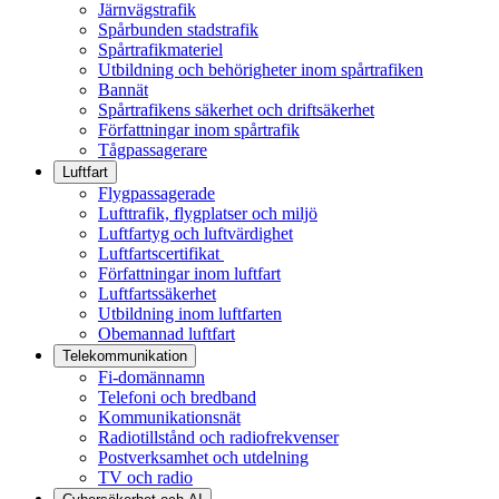
Järnvägstrafik
Spårbunden stadstrafik
Spårtrafikmateriel
Utbildning och behörigheter inom spårtrafiken
Bannät
Spårtrafikens säkerhet och driftsäkerhet
Författningar inom spårtrafik
Tågpassagerare
Luftfart
Flygpassagerade
Lufttrafik, flygplatser och miljö
Luftfartyg och luftvärdighet
Luftfartscertifikat
Författningar inom luftfart
Luftfartssäkerhet
Utbildning inom luftfarten
Obemannad luftfart
Telekommunikation
Fi-domännamn
Telefoni och bredband
Kommunikationsnät
Radiotillstånd och radiofrekvenser
Postverksamhet och utdelning
TV och radio