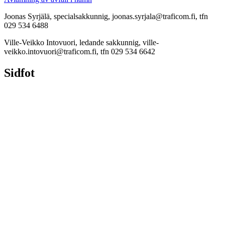
Joonas Syrjälä, specialsakkunnig, joonas.syrjala@traficom.fi, tfn
029 534 6488
Ville-Veikko Intovuori, ledande sakkunnig, ville-
veikko.intovuori@traficom.fi, tfn 029 534 6642
Sidfot