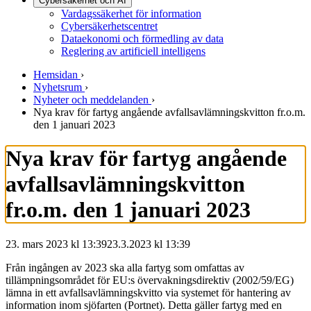
Cybersäkerhet och AI
Vardagssäkerhet för information
Cybersäkerhetscentret
Dataekonomi och förmedling av data
Reglering av artificiell intelligens
Hemsidan
›
Nyhetsrum
›
Nyheter och meddelanden
›
Nya krav för fartyg angående avfallsavlämningskvitton fr.o.m.
den 1 januari 2023
Nya krav för fartyg angående
avfallsavlämningskvitton
fr.o.m. den 1 januari 2023
23. mars 2023 kl 13:39
23.3.2023
kl
13:39
Från ingången av 2023 ska alla fartyg som omfattas av
tillämpningsområdet för EU:s övervakningsdirektiv (2002/59/EG)
lämna in ett avfallsavlämningskvitto via systemet för hantering av
information inom sjöfarten (Portnet). Detta gäller fartyg med en