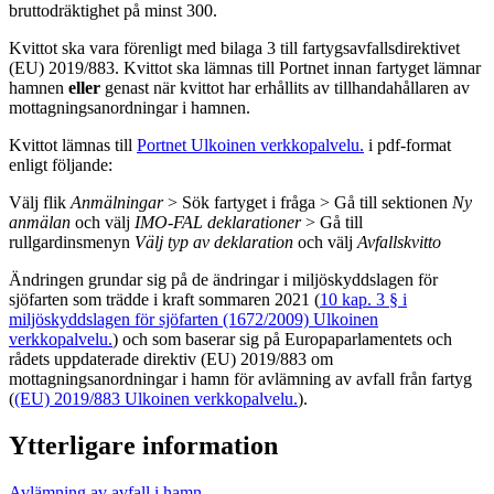
bruttodräktighet på minst 300.
Kvittot ska vara förenligt med bilaga 3 till fartygsavfallsdirektivet
(EU) 2019/883. Kvittot ska lämnas till Portnet innan fartyget lämnar
hamnen
eller
genast när kvittot har erhållits av tillhandahållaren av
mottagningsanordningar i hamnen.
Kvittot lämnas till
Portnet
Ulkoinen verkkopalvelu.
i pdf-format
enligt följande:
Välj flik
Anmälningar
> Sök fartyget i fråga > Gå till sektionen
Ny
anmälan
och välj
IMO-FAL deklarationer
> Gå till
rullgardinsmenyn
Välj typ av deklaration
och välj
Avfallskvitto
Ändringen grundar sig på de ändringar i miljöskyddslagen för
sjöfarten som trädde i kraft sommaren 2021 (
10 kap. 3 § i
miljöskyddslagen för sjöfarten (1672/2009)
Ulkoinen
verkkopalvelu.
) och som baserar sig på Europaparlamentets och
rådets uppdaterade direktiv (EU) 2019/883 om
mottagningsanordningar i hamn för avlämning av avfall från fartyg
(
(EU) 2019/883
Ulkoinen verkkopalvelu.
).
Ytterligare information
Avlämning av avfall i hamn