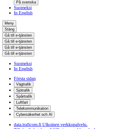
På svenska
Suomeksi
In English
Meny
Stäng
Gå till e-tjänsten
Gå till e-tjänsten
Gå till e-tjänsten
Gå till e-tjänsten
Suomeksi
In English
Första sidan
Vägtrafik
Sjötrafik
Spårtrafik
Luftfart
Telekommunikation
Cybersäkerhet och AI
data.traficom.fi
Ulkoinen verkkopalvelu.