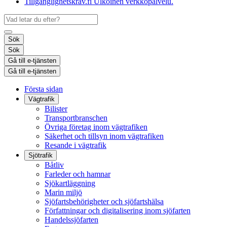
Tillgänglighetskrav.fi
Ulkoinen verkkopalvelu.
Sök
Sök
Gå till e-tjänsten
Gå till e-tjänsten
Första sidan
Vägtrafik
Bilister
Transportbranschen
Övriga företag inom vägtrafiken
Säkerhet och tillsyn inom vägtrafiken
Resande i vägtrafik
Sjötrafik
Båtliv
Farleder och hamnar
Sjökartläggning
Marin miljö
Sjöfartsbehörigheter och sjöfartshälsa
Författningar och digitalisering inom sjöfarten
Handelssjöfarten