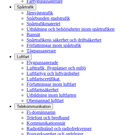
Fartygspassagerare
Spårtrafik
Järnvägstrafik
Spårbunden stadstrafik
Spårtrafikmateriel
Utbildning och behörigheter inom spårtrafiken
Bannät
Spårtrafikens säkerhet och driftsäkerhet
Författningar inom spårtrafik
Tågpassagerare
Luftfart
Flygpassagerade
Lufttrafik, flygplatser och miljö
Luftfartyg och luftvärdighet
Luftfartscertifikat
Författningar inom luftfart
Luftfartssäkerhet
Utbildning inom luftfarten
Obemannad luftfart
Telekommunikation
Fi-domännamn
Telefoni och bredband
Kommunikationsnät
Radiotillstånd och radiofrekvenser
Postverksamhet och utdelning