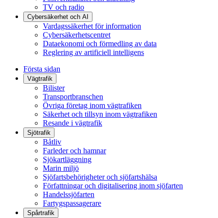
TV och radio
Cybersäkerhet och AI
Vardagssäkerhet för information
Cybersäkerhetscentret
Dataekonomi och förmedling av data
Reglering av artificiell intelligens
Första sidan
Vägtrafik
Bilister
Transportbranschen
Övriga företag inom vägtrafiken
Säkerhet och tillsyn inom vägtrafiken
Resande i vägtrafik
Sjötrafik
Båtliv
Farleder och hamnar
Sjökartläggning
Marin miljö
Sjöfartsbehörigheter och sjöfartshälsa
Författningar och digitalisering inom sjöfarten
Handelssjöfarten
Fartygspassagerare
Spårtrafik