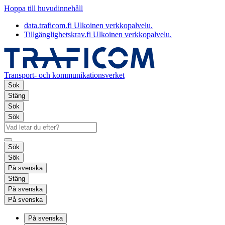
Hoppa till huvudinnehåll
data.traficom.fi
Ulkoinen verkkopalvelu.
Tillgänglighetskrav.fi
Ulkoinen verkkopalvelu.
Transport- och kommunikationsverket
Sök
Stäng
Sök
Sök
Sök
Sök
På svenska
Stäng
På svenska
På svenska
På svenska