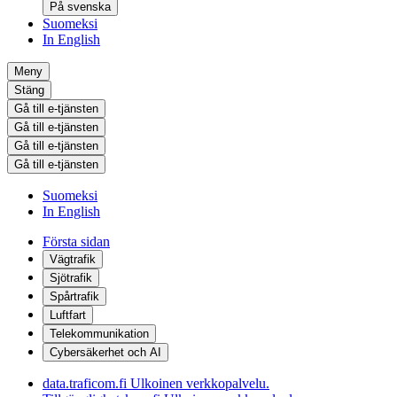
På svenska
Suomeksi
In English
Meny
Stäng
Gå till e-tjänsten
Gå till e-tjänsten
Gå till e-tjänsten
Gå till e-tjänsten
Suomeksi
In English
Första sidan
Vägtrafik
Sjötrafik
Spårtrafik
Luftfart
Telekommunikation
Cybersäkerhet och AI
data.traficom.fi
Ulkoinen verkkopalvelu.