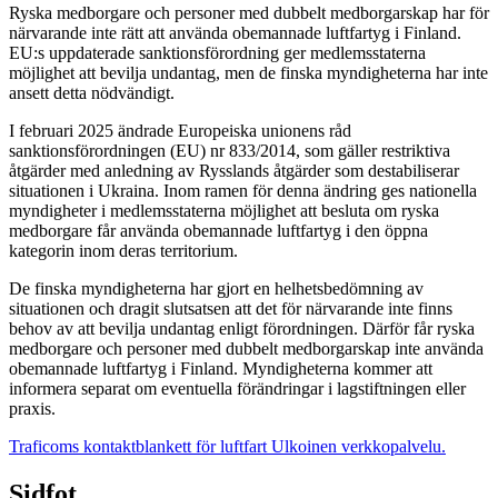
Ryska medborgare och personer med dubbelt medborgarskap har för
närvarande inte rätt att använda obemannade luftfartyg i Finland.
EU:s uppdaterade sanktionsförordning ger medlemsstaterna
möjlighet att bevilja undantag, men de finska myndigheterna har inte
ansett detta nödvändigt.
I februari 2025 ändrade Europeiska unionens råd
sanktionsförordningen (EU) nr 833/2014, som gäller restriktiva
åtgärder med anledning av Rysslands åtgärder som destabiliserar
situationen i Ukraina. Inom ramen för denna ändring ges nationella
myndigheter i medlemsstaterna möjlighet att besluta om ryska
medborgare får använda obemannade luftfartyg i den öppna
kategorin inom deras territorium.
De finska myndigheterna har gjort en helhetsbedömning av
situationen och dragit slutsatsen att det för närvarande inte finns
behov av att bevilja undantag enligt förordningen. Därför får ryska
medborgare och personer med dubbelt medborgarskap inte använda
obemannade luftfartyg i Finland. Myndigheterna kommer att
informera separat om eventuella förändringar i lagstiftningen eller
praxis.
Traficoms kontaktblankett för luftfart
Ulkoinen verkkopalvelu.
Sidfot