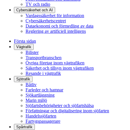
TV och radio
Cybersäkerhet och AI
Vardagssäkerhet för information
Cybersäkerhetscentret
Dataekonomi och förmedling av data
Reglering av artificiell intelligens
Första sidan
Vägtrafik
Bilister
Transportbranschen
Övriga företag inom vägtrafiken
Säkerhet och tillsyn inom vägtrafiken
Resande i vägtrafik
Sjötrafik
Båtliv
Farleder och hamnar
Sjökartläggning
Marin miljö
Sjöfartsbehörigheter och sjöfartshälsa
Författningar och digitalisering inom sjöfarten
Handelssjöfarten
Fartygspassagerare
Spårtrafik