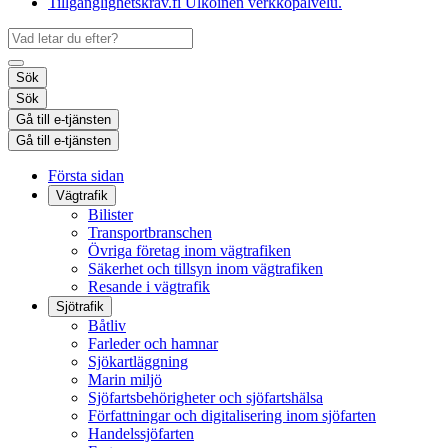
Tillgänglighetskrav.fi
Ulkoinen verkkopalvelu.
Sök
Sök
Gå till e-tjänsten
Gå till e-tjänsten
Första sidan
Vägtrafik
Bilister
Transportbranschen
Övriga företag inom vägtrafiken
Säkerhet och tillsyn inom vägtrafiken
Resande i vägtrafik
Sjötrafik
Båtliv
Farleder och hamnar
Sjökartläggning
Marin miljö
Sjöfartsbehörigheter och sjöfartshälsa
Författningar och digitalisering inom sjöfarten
Handelssjöfarten