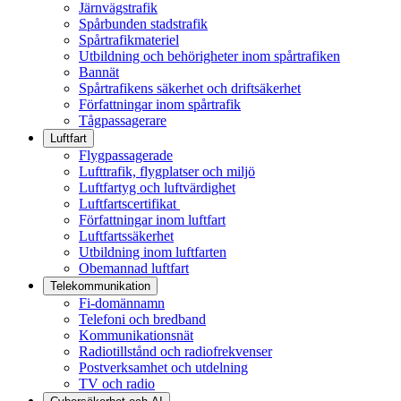
Järnvägstrafik
Spårbunden stadstrafik
Spårtrafikmateriel
Utbildning och behörigheter inom spårtrafiken
Bannät
Spårtrafikens säkerhet och driftsäkerhet
Författningar inom spårtrafik
Tågpassagerare
Luftfart
Flygpassagerade
Lufttrafik, flygplatser och miljö
Luftfartyg och luftvärdighet
Luftfartscertifikat
Författningar inom luftfart
Luftfartssäkerhet
Utbildning inom luftfarten
Obemannad luftfart
Telekommunikation
Fi-domännamn
Telefoni och bredband
Kommunikationsnät
Radiotillstånd och radiofrekvenser
Postverksamhet och utdelning
TV och radio