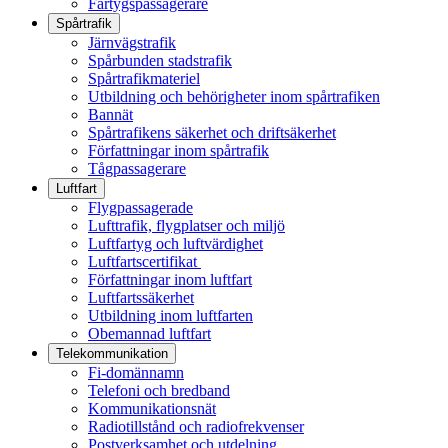
Fartygspassagerare
Spårtrafik
Järnvägstrafik
Spårbunden stadstrafik
Spårtrafikmateriel
Utbildning och behörigheter inom spårtrafiken
Bannät
Spårtrafikens säkerhet och driftsäkerhet
Författningar inom spårtrafik
Tågpassagerare
Luftfart
Flygpassagerade
Lufttrafik, flygplatser och miljö
Luftfartyg och luftvärdighet
Luftfartscertifikat
Författningar inom luftfart
Luftfartssäkerhet
Utbildning inom luftfarten
Obemannad luftfart
Telekommunikation
Fi-domännamn
Telefoni och bredband
Kommunikationsnät
Radiotillstånd och radiofrekvenser
Postverksamhet och utdelning