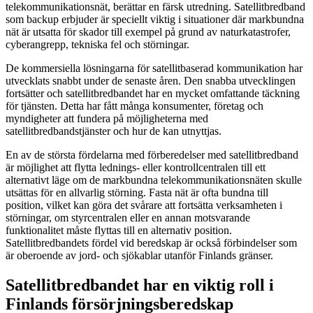
telekommunikationsnät, berättar en färsk utredning. Satellitbredband
som backup erbjuder är speciellt viktig i situationer där markbundna
nät är utsatta för skador till exempel på grund av naturkatastrofer,
cyberangrepp, tekniska fel och störningar.
De kommersiella lösningarna för satellitbaserad kommunikation har
utvecklats snabbt under de senaste åren. Den snabba utvecklingen
fortsätter och satellitbredbandet har en mycket omfattande täckning
för tjänsten. Detta har fått många konsumenter, företag och
myndigheter att fundera på möjligheterna med
satellitbredbandstjänster och hur de kan utnyttjas.
En av de största fördelarna med förberedelser med satellitbredband
är möjlighet att flytta lednings- eller kontrollcentralen till ett
alternativt läge om de markbundna telekommunikationsnäten skulle
utsättas för en allvarlig störning. Fasta nät är ofta bundna till
position, vilket kan göra det svårare att fortsätta verksamheten i
störningar, om styrcentralen eller en annan motsvarande
funktionalitet måste flyttas till en alternativ position.
Satellitbredbandets fördel vid beredskap är också förbindelser som
är oberoende av jord- och sjökablar utanför Finlands gränser.
Satellitbredbandet har en viktig roll i
Finlands försörjningsberedskap