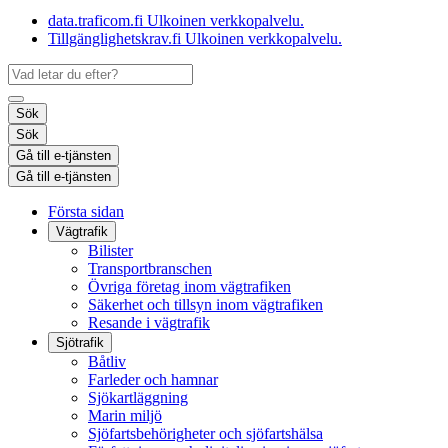
data.traficom.fi
Ulkoinen verkkopalvelu.
Tillgänglighetskrav.fi
Ulkoinen verkkopalvelu.
Sök
Sök
Gå till e-tjänsten
Gå till e-tjänsten
Första sidan
Vägtrafik
Bilister
Transportbranschen
Övriga företag inom vägtrafiken
Säkerhet och tillsyn inom vägtrafiken
Resande i vägtrafik
Sjötrafik
Båtliv
Farleder och hamnar
Sjökartläggning
Marin miljö
Sjöfartsbehörigheter och sjöfartshälsa