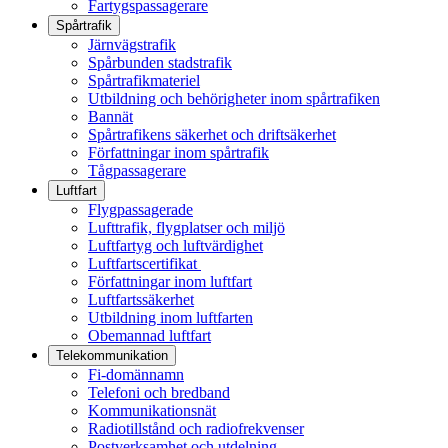
Fartygspassagerare
Spårtrafik
Järnvägstrafik
Spårbunden stadstrafik
Spårtrafikmateriel
Utbildning och behörigheter inom spårtrafiken
Bannät
Spårtrafikens säkerhet och driftsäkerhet
Författningar inom spårtrafik
Tågpassagerare
Luftfart
Flygpassagerade
Lufttrafik, flygplatser och miljö
Luftfartyg och luftvärdighet
Luftfartscertifikat
Författningar inom luftfart
Luftfartssäkerhet
Utbildning inom luftfarten
Obemannad luftfart
Telekommunikation
Fi-domännamn
Telefoni och bredband
Kommunikationsnät
Radiotillstånd och radiofrekvenser
Postverksamhet och utdelning