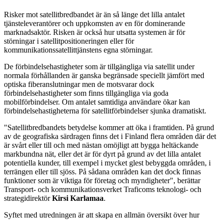
Risker mot satellitbredbandet är än så länge det lilla antalet
tjänsteleverantörer och uppkomsten av en för dominerande
marknadsaktör. Risken är också hur utsatta systemen är för
störningar i satellitpositioneringen eller för
kommunikationssatellittjänstens egna störningar.
De förbindelsehastigheter som är tillgängliga via satellit under
normala förhållanden är ganska begränsade speciellt jämfört med
optiska fiberanslutningar men de motsvarar dock
förbindelsehastigheter som finns tillgängliga via goda
mobilförbindelser. Om antalet samtidiga användare ökar kan
förbindelsehastigheterna för satellitförbindelser sjunka dramatiskt.
"Satellitbredbandets betydelse kommer att öka i framtiden. På grund
av de geografiska särdragen finns det i Finland flera områden där det
är svårt eller till och med nästan omöjligt att bygga heltäckande
markbundna nät, eller det är för dyrt på grund av det lilla antalet
potentiella kunder, till exempel i mycket glest bebyggda områden, i
terrängen eller till sjöss. På sådana områden kan det dock finnas
funktioner som är viktiga för företag och myndigheter", berättar
Transport- och kommunikationsverket Traficoms teknologi- och
strategidirektör
Kirsi Karlamaa
.
Syftet med utredningen är att skapa en allmän översikt över hur