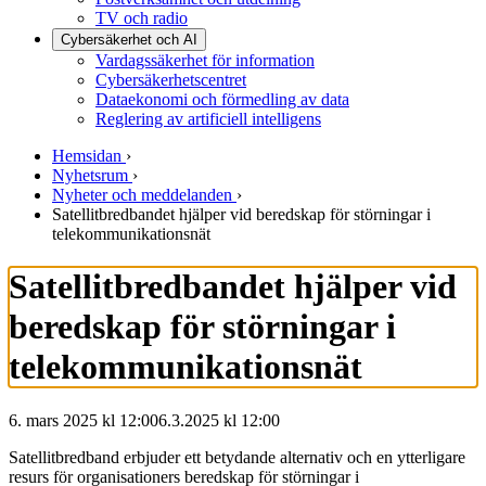
TV och radio
Cybersäkerhet och AI
Vardagssäkerhet för information
Cybersäkerhetscentret
Dataekonomi och förmedling av data
Reglering av artificiell intelligens
Hemsidan
›
Nyhetsrum
›
Nyheter och meddelanden
›
Satellitbredbandet hjälper vid beredskap för störningar i
telekommunikationsnät
Satellitbredbandet hjälper vid
beredskap för störningar i
telekommunikationsnät
6. mars 2025 kl 12:00
6.3.2025
kl
12:00
Satellitbredband erbjuder ett betydande alternativ och en ytterligare
resurs för organisationers beredskap för störningar i