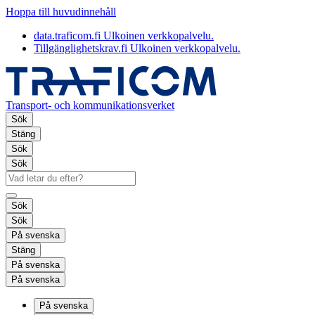
Hoppa till huvudinnehåll
data.traficom.fi
Ulkoinen verkkopalvelu.
Tillgänglighetskrav.fi
Ulkoinen verkkopalvelu.
Transport- och kommunikationsverket
Sök
Stäng
Sök
Sök
Sök
Sök
På svenska
Stäng
På svenska
På svenska
På svenska