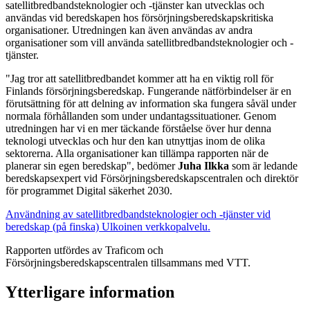
satellitbredbandsteknologier och -tjänster kan utvecklas och
användas vid beredskapen hos försörjningsberedskapskritiska
organisationer. Utredningen kan även användas av andra
organisationer som vill använda satellitbredbandsteknologier och -
tjänster.
"Jag tror att satellitbredbandet kommer att ha en viktig roll för
Finlands försörjningsberedskap. Fungerande nätförbindelser är en
förutsättning för att delning av information ska fungera såväl under
normala förhållanden som under undantagssituationer. Genom
utredningen har vi en mer täckande förståelse över hur denna
teknologi utvecklas och hur den kan utnyttjas inom de olika
sektorerna. Alla organisationer kan tillämpa rapporten när de
planerar sin egen beredskap", bedömer
Juha Ilkka
som är ledande
beredskapsexpert vid Försörjningsberedskapscentralen och direktör
för programmet Digital säkerhet 2030.
Användning av satellitbredbandsteknologier och -tjänster vid
beredskap (på finska)
Ulkoinen verkkopalvelu.
Rapporten utfördes av Traficom och
Försörjningsberedskapscentralen tillsammans med VTT.
Ytterligare information