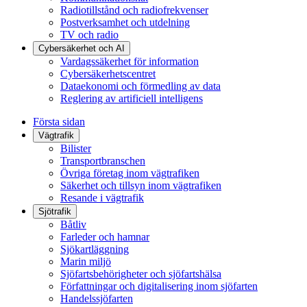
Radiotillstånd och radiofrekvenser
Postverksamhet och utdelning
TV och radio
Cybersäkerhet och AI
Vardagssäkerhet för information
Cybersäkerhetscentret
Dataekonomi och förmedling av data
Reglering av artificiell intelligens
Första sidan
Vägtrafik
Bilister
Transportbranschen
Övriga företag inom vägtrafiken
Säkerhet och tillsyn inom vägtrafiken
Resande i vägtrafik
Sjötrafik
Båtliv
Farleder och hamnar
Sjökartläggning
Marin miljö
Sjöfartsbehörigheter och sjöfartshälsa
Författningar och digitalisering inom sjöfarten
Handelssjöfarten