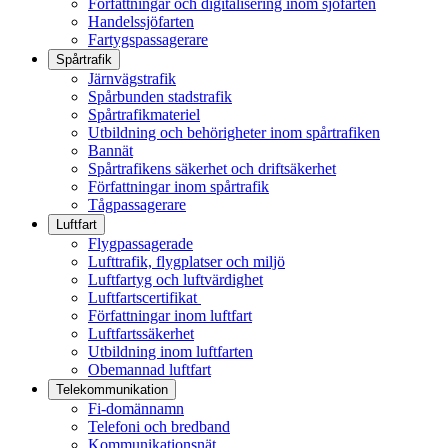
Författningar och digitalisering inom sjöfarten
Handelssjöfarten
Fartygspassagerare
Spårtrafik
Järnvägstrafik
Spårbunden stadstrafik
Spårtrafikmateriel
Utbildning och behörigheter inom spårtrafiken
Bannät
Spårtrafikens säkerhet och driftsäkerhet
Författningar inom spårtrafik
Tågpassagerare
Luftfart
Flygpassagerade
Lufttrafik, flygplatser och miljö
Luftfartyg och luftvärdighet
Luftfartscertifikat
Författningar inom luftfart
Luftfartssäkerhet
Utbildning inom luftfarten
Obemannad luftfart
Telekommunikation
Fi-domännamn
Telefoni och bredband
Kommunikationsnät