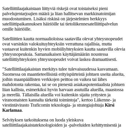
Satelliittilaajakaistaan liittyviä riskejä ovat toistaiseksi pieni
palvelujentarjoajien määrä ja liian hallitsevan markkinatoimijan
muodostuminen. Lisäksi riskinä on järjestelmien herkkyys
satelliittipaikannuksen häiriöille tai tietoliikennesatelliittipalvelun
omille häiriöille.
Satelliittien kautta normaalioloissa saatavilla olevat yhteysnopeudet
ovat varsinkin valokuituyhteyksiin verrattuna rajallisia, mutta
vastaavat kuitenkin hyvien mobiiliyhteyksien kautta saatavilla olevia
yhteysnopeuksia. Samanaikaisen käyttäjämäärän noustessa
satelliittiyhteyksien yhteysnopeudet voivat laskea dramaattisesti.
"Satelliittilaajakaistan merkitys tulee tulevaisuudessa kasvamaan.
Suomessa on maantieteellisistä erityispiirteistä johtuen useita alueita,
joihin maanpäällisten verkkojen peittoa on vaikea tai lähes
mahdotonta rakentaa, tai se on pienestä asiakaspotentiaalista johtuen
liian kallista, esimerkiksi hyvin harvaan asutuilla alueilla, maastossa
ja merellä. Tällaisilla alueilla voi kuitenkin sijaita yritysten ja
viranomaisten kannalta tärkeitä toimintoja", kertoo Liikenne- ja
viestintävirasto Traficomin teknologia- ja strategiajohtaja
Kirsi
Karlamaa
.
Selvityksen tarkoituksena on luoda yleiskuva
satelliittilaajakaistateknologioiden ja -palveluiden kehittymisestä ja