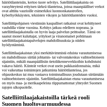
häiriötilanteisiin, kertoo tuore selvitys. Satelliittilaajakaista on
varayhteytenä erityisen tärkeä tilanteissa, joissa maanpäälliset verkot
ovat alttiita vaurioille esimerkiksi luonnonkatastrofien,
kyberhyökkäysten, teknisten vikojen ja häiriötilanteiden vuoksi.
Satelliittipohjaisen viestinnän kaupalliset ratkaisut ovat kehittyneet
vauhdilla viime vuosina. Kehitys jatkuu edelleen nopeana, ja
satelliittilaajakaistalla on hyvin laaja palvelun peittoalue. Tämä on
saanut monet kuluttajat, yritykset ja viranomaiset pohtimaan
satelliittilaajakaistapalvelujen mahdollisuuksia ja niiden
hyödyntämistä.
Satelliittilaajakaistan yksi merkittävimmistä eduista varautumisessa
on mahdollisuus siirtää johtamis- tai valvontakeskus vaihtoehtoiseen
sijaintiin, mikäli maanpäällisiin tietoliikenneverkkoihin kohdistuisi
vakava häiriö. Kiinteät verkot ovat usein paikkasidonnaisia, mikä
voi vaikeuttaa toimintojen jatkumista häiriötilanteissa, jos
ohjauskeskus tai muu vastaava toiminnallisuus joudutaan siirtämään
vaihtoehtoiseen sijaintiin. Satelliittilaajakaistan etuna varautumisessa
on myös maa- ja merikaapeleista riippumattomat yhteydet Suomen
rajojen ulkopuolelle.
Satelliittilaajakaistoilla tärkeä rooli
Suomen huoltovarmuudessa