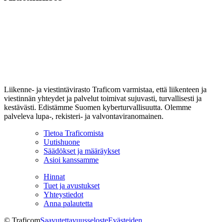
Liikenne- ja viestintävirasto Traficom varmistaa, että liikenteen ja
viestinnän yhteydet ja palvelut toimivat sujuvasti, turvallisesti ja
kestävästi. Edistämme Suomen kyberturvallisuutta. Olemme
palveleva lupa-, rekisteri- ja valvontaviranomainen.
Tietoa Traficomista
Uutishuone
Säädökset ja määräykset
Asioi kanssamme
Hinnat
Tuet ja avustukset
Yhteystiedot
Anna palautetta
© Traficom
Saavutettavuusseloste
Evästeiden