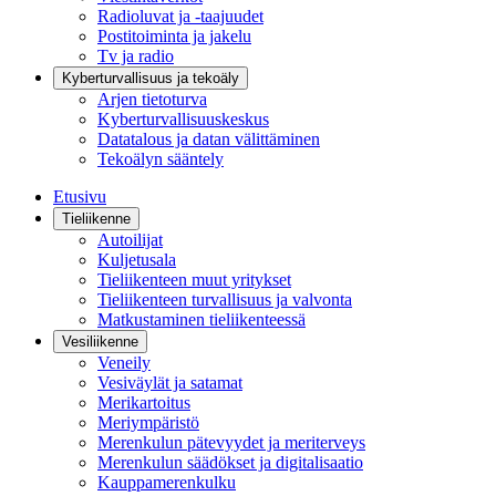
Radioluvat ja -taajuudet
Postitoiminta ja jakelu
Tv ja radio
Kyberturvallisuus ja tekoäly
Arjen tietoturva
Kyberturvallisuuskeskus
Datatalous ja datan välittäminen
Tekoälyn sääntely
Etusivu
Tieliikenne
Autoilijat
Kuljetusala
Tieliikenteen muut yritykset
Tieliikenteen turvallisuus ja valvonta
Matkustaminen tieliikenteessä
Vesiliikenne
Veneily
Vesiväylät ja satamat
Merikartoitus
Meriympäristö
Merenkulun pätevyydet ja meriterveys
Merenkulun säädökset ja digitalisaatio
Kauppamerenkulku