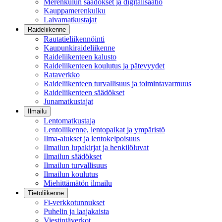
Merenkulun säädökset ja digitalisaatio
Kauppamerenkulku
Laivamatkustajat
Raideliikenne
Rautatieliikennöinti
Kaupunkiraideliikenne
Raideliikenteen kalusto
Raideliikenteen koulutus ja pätevyydet
Rataverkko
Raideliikenteen turvallisuus ja toimintavarmuus
Raideliikenteen säädökset
Junamatkustajat
Ilmailu
Lentomatkustaja
Lentoliikenne, lentopaikat ja ympäristö
Ilma-alukset ja lentokelpoisuus
Ilmailun lupakirjat ja henkilöluvat
Ilmailun säädökset
Ilmailun turvallisuus
Ilmailun koulutus
Miehittämätön ilmailu
Tietoliikenne
Fi-verkkotunnukset
Puhelin ja laajakaista
Viestintäverkot