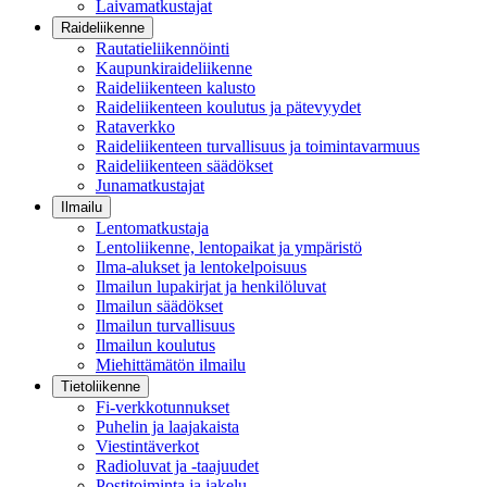
Laivamatkustajat
Raideliikenne
Rautatieliikennöinti
Kaupunkiraideliikenne
Raideliikenteen kalusto
Raideliikenteen koulutus ja pätevyydet
Rataverkko
Raideliikenteen turvallisuus ja toimintavarmuus
Raideliikenteen säädökset
Junamatkustajat
Ilmailu
Lentomatkustaja
Lentoliikenne, lentopaikat ja ympäristö
Ilma-alukset ja lentokelpoisuus
Ilmailun lupakirjat ja henkilöluvat
Ilmailun säädökset
Ilmailun turvallisuus
Ilmailun koulutus
Miehittämätön ilmailu
Tietoliikenne
Fi-verkkotunnukset
Puhelin ja laajakaista
Viestintäverkot
Radioluvat ja -taajuudet
Postitoiminta ja jakelu