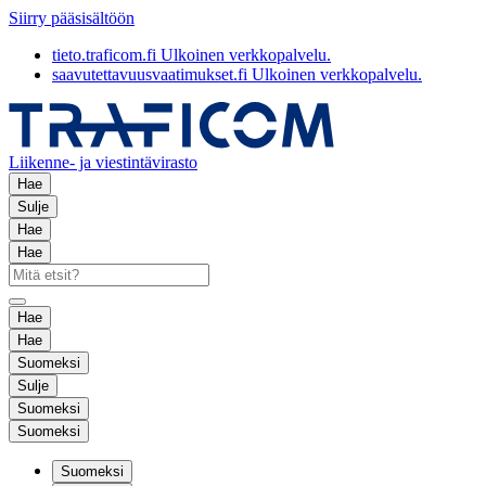
Siirry pääsisältöön
tieto.traficom.fi
Ulkoinen verkkopalvelu.
saavutettavuusvaatimukset.fi
Ulkoinen verkkopalvelu.
Liikenne- ja viestintävirasto
Hae
Sulje
Hae
Hae
Hae
Hae
Suomeksi
Sulje
Suomeksi
Suomeksi
Suomeksi