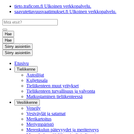
tieto.traficom.fi
Ulkoinen verkkopalvelu.
saavutettavuusvaatimukset.fi
Ulkoinen verkkopalvelu.
Hae
Hae
Siirry asiointiin
Siirry asiointiin
Etusivu
Tieliikenne
Autoilijat
Kuljetusala
Tieliikenteen muut yritykset
Tieliikenteen turvallisuus ja valvonta
Matkustaminen tieliikenteessä
Vesiliikenne
Veneily
Vesiväylät ja satamat
Merikartoitus
Meriympäristö
Merenkulun pätevyydet ja meriterveys