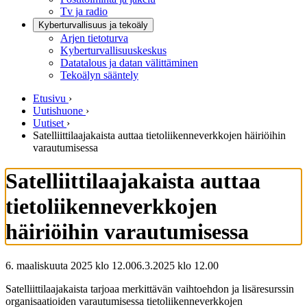
Tv ja radio
Kyberturvallisuus ja tekoäly
Arjen tietoturva
Kyberturvallisuuskeskus
Datatalous ja datan välittäminen
Tekoälyn sääntely
Etusivu
›
Uutishuone
›
Uutiset
›
Satelliittilaajakaista auttaa tietoliikenneverkkojen häiriöihin
varautumisessa
Satelliittilaajakaista auttaa
tietoliikenneverkkojen
häiriöihin varautumisessa
6. maaliskuuta 2025 klo 12.00
6.3.2025
klo
12.00
Satelliittilaajakaista tarjoaa merkittävän vaihtoehdon ja lisäresurssin
organisaatioiden varautumisessa tietoliikenneverkkojen