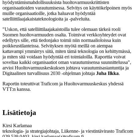
hyödyntämismahdollisuuksista huoltovarmuuskriittisten
organisaatioiden varautumisessa. Selvitys on käyttökelpoinen myös
muille organisaatioille, jotka haluavat hyödyntää
satelliittilaajakaistateknologioita ja -palveluita.
"Uskon, että satelliittilaajakaistoilla tulee olemaan tärkeä rooli
Suomen huoltovarmuuden osalta. Toimivat verkkoyhteydet ovat
edellytys sille, että tiedonjako toimii niin normaalioloissa kuin
poikkeustilanteissa. Selvityksen myötä meillä on aiempaa
kattavampi ymmärrys siitä, miten tämä teknologia on kehittymässä,
ja miten sitä voidaan hyödyntää eri toimialoilla. Raporttia voivat
soveltaa kaikki organisaatiot oman varautumisensa suunnittelussa",
arvioi Huoltovarmuuskeskuksen johtava varautumisasiantuntija ja
Digitaalinen turvallisuus 2030 -ohjelman johtaja
Juha Ilkka
.
Raportin toteuttivat Traficom ja Huoltovarmuuskeskus yhdessä
VTT:n kanssa.
Lisätietoja
Kirsi Karlamaa
teknologia- ja strategiajohtaja, Liikenne- ja viestintävirasto Traficom
029 539 0403, kirsi.karlamaa(a)traficom.fi