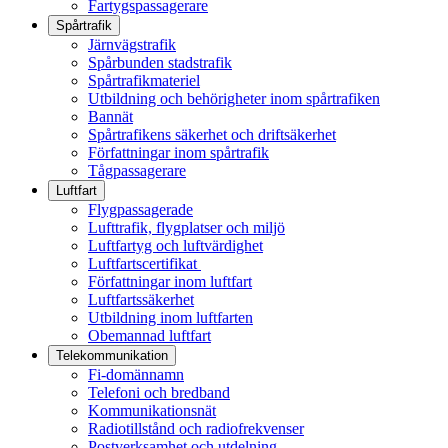
Fartygspassagerare
Spårtrafik
Järnvägstrafik
Spårbunden stadstrafik
Spårtrafikmateriel
Utbildning och behörigheter inom spårtrafiken
Bannät
Spårtrafikens säkerhet och driftsäkerhet
Författningar inom spårtrafik
Tågpassagerare
Luftfart
Flygpassagerade
Lufttrafik, flygplatser och miljö
Luftfartyg och luftvärdighet
Luftfartscertifikat
Författningar inom luftfart
Luftfartssäkerhet
Utbildning inom luftfarten
Obemannad luftfart
Telekommunikation
Fi-domännamn
Telefoni och bredband
Kommunikationsnät
Radiotillstånd och radiofrekvenser
Postverksamhet och utdelning