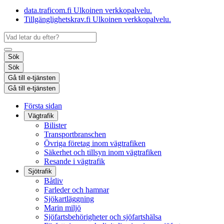
data.traficom.fi
Ulkoinen verkkopalvelu.
Tillgänglighetskrav.fi
Ulkoinen verkkopalvelu.
Sök
Sök
Gå till e-tjänsten
Gå till e-tjänsten
Första sidan
Vägtrafik
Bilister
Transportbranschen
Övriga företag inom vägtrafiken
Säkerhet och tillsyn inom vägtrafiken
Resande i vägtrafik
Sjötrafik
Båtliv
Farleder och hamnar
Sjökartläggning
Marin miljö
Sjöfartsbehörigheter och sjöfartshälsa