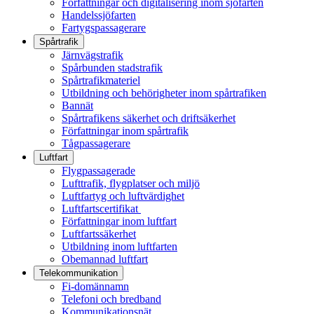
Författningar och digitalisering inom sjöfarten
Handelssjöfarten
Fartygspassagerare
Spårtrafik
Järnvägstrafik
Spårbunden stadstrafik
Spårtrafikmateriel
Utbildning och behörigheter inom spårtrafiken
Bannät
Spårtrafikens säkerhet och driftsäkerhet
Författningar inom spårtrafik
Tågpassagerare
Luftfart
Flygpassagerade
Lufttrafik, flygplatser och miljö
Luftfartyg och luftvärdighet
Luftfartscertifikat
Författningar inom luftfart
Luftfartssäkerhet
Utbildning inom luftfarten
Obemannad luftfart
Telekommunikation
Fi-domännamn
Telefoni och bredband
Kommunikationsnät