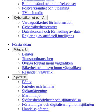
Radiotillstånd och radiofrekvenser
Postverksamhet och utdelning
TV och radio
Cybersäkerhet och AI
Vardagssäkerhet för information
Cybersäkerhetscentret
Dataekonomi och förmedling av data
Reglering av artificiell intelligens
Första sidan
Vägtrafik
Bilister
Transportbranschen
Övriga företag inom vägtrafiken
Säkerhet och tillsyn inom vägtrafiken
Resande i vägtrafik
Sjötrafik
Båtliv
Farleder och hamnar
Sjökartläggning
Marin miljö
Sjöfartsbehörigheter och sjöfartshälsa
Författningar och digitalisering inom sjöfarten
Handelssjöfarten