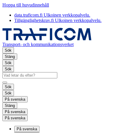
Hoppa till huvudinnehåll
data.traficom.fi
Ulkoinen verkkopalvelu.
Tillgänglighetskrav.fi
Ulkoinen verkkopalvelu.
Transport- och kommunikationsverket
Sök
Stäng
Sök
Sök
Sök
Sök
På svenska
Stäng
På svenska
På svenska
På svenska