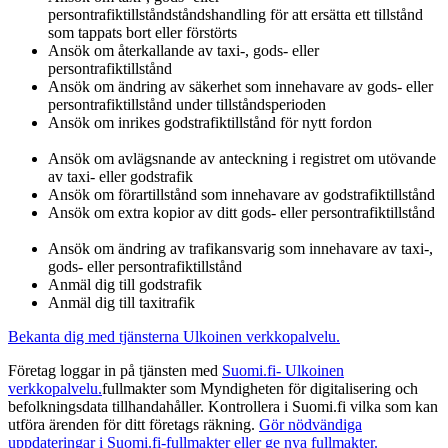
persontrafiktillståndståndshandling för att ersätta ett tillstånd
som tappats bort eller förstörts
Ansök om återkallande av taxi-, gods- eller
persontrafiktillstånd
Ansök om ändring av säkerhet som innehavare av gods- eller
persontrafiktillstånd under tillståndsperioden
Ansök om inrikes godstrafiktillstånd för nytt fordon
Ansök om avlägsnande av anteckning i registret om utövande
av taxi- eller godstrafik
Ansök om förartillstånd som innehavare av godstrafiktillstånd
Ansök om extra kopior av ditt gods- eller persontrafiktillstånd
Ansök om ändring av trafikansvarig som innehavare av taxi-,
gods- eller persontrafiktillstånd
Anmäl dig till godstrafik
Anmäl dig till taxitrafik
Bekanta dig med tjänsterna
Ulkoinen verkkopalvelu.
Företag loggar in på tjänsten med
Suomi.fi-
Ulkoinen
verkkopalvelu.
fullmakter som Myndigheten för digitalisering och
befolkningsdata tillhandahåller. Kontrollera i Suomi.fi vilka som kan
utföra ärenden för ditt företags räkning.
Gör nödvändiga
uppdateringar i Suomi.fi-fullmakter eller ge nya fullmakter.