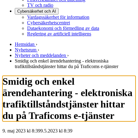
TV och radio
Cybersäkerhet och AI
Vardagssäkerhet för information
Cybersäkerhetscentret
Dataekonomi och förmedling av data
Reglering av artificiell intelligens
Hemsidan
›
Nyhetsrum
›
Nyheter och meddelanden
›
Smidig och enkel ärendehantering - elektroniska
trafiktillståndstjänster hittar du på Traficoms e-tjänster
Smidig och enkel
ärendehantering - elektroniska
trafiktillståndstjänster hittar
du på Traficoms e-tjänster
9. maj 2023 kl 8:39
9.5.2023
kl
8:39