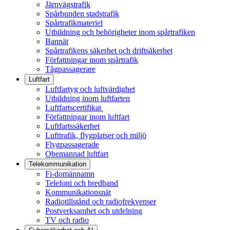
Järnvägstrafik
Spårbunden stadstrafik
Spårtrafikmateriel
Utbildning och behörigheter inom spårtrafiken
Bannät
Spårtrafikens säkerhet och driftsäkerhet
Författningar inom spårtrafik
Tågpassagerare
Luftfart
Luftfartyg och luftvärdighet
Utbildning inom luftfarten
Luftfartscertifikat
Författningar inom luftfart
Luftfartssäkerhet
Lufttrafik, flygplatser och miljö
Flygpassagerade
Obemannad luftfart
Telekommunikation
Fi-domännamn
Telefoni och bredband
Kommunikationsnät
Radiotillstånd och radiofrekvenser
Postverksamhet och utdelning
TV och radio