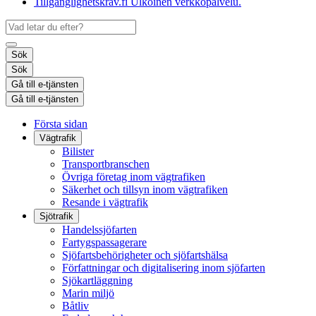
Tillgänglighetskrav.fi
Ulkoinen verkkopalvelu.
Sök
Sök
Gå till e-tjänsten
Gå till e-tjänsten
Första sidan
Vägtrafik
Bilister
Transportbranschen
Övriga företag inom vägtrafiken
Säkerhet och tillsyn inom vägtrafiken
Resande i vägtrafik
Sjötrafik
Handelssjöfarten
Fartygspassagerare
Sjöfartsbehörigheter och sjöfartshälsa
Författningar och digitalisering inom sjöfarten
Sjökartläggning
Marin miljö
Båtliv