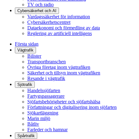
TV och radio
Cybersäkerhet och AI
Vardagssäkerhet för information
Cybersäkerhetscentret
Dataekonomi och förmedling av data
Reglering av artificiell intelligens
Första sidan
Vägtrafik
Bilister
Transportbranschen
Övriga företag inom vägtrafiken
Säkerhet och tillsyn inom vägtrafiken
Resande i vägtrafik
Sjötrafik
Handelssjöfarten
Fartygspassagerare
Sjöfartsbehörigheter och sjöfartshälsa
Författningar och digitalisering inom sjöfarten
Sjökartläggning
Marin miljö
Båtliv
Farleder och hamnar
Spårtrafik