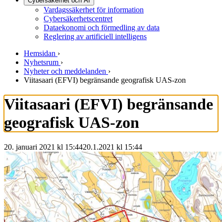
Cybersäkerhet och AI
Vardagssäkerhet för information
Cybersäkerhetscentret
Dataekonomi och förmedling av data
Reglering av artificiell intelligens
Hemsidan
›
Nyhetsrum
›
Nyheter och meddelanden
›
Viitasaari (EFVI) begränsande geografisk UAS-zon
Viitasaari (EFVI) begränsande
geografisk UAS-zon
20. januari 2021 kl 15:44
20.1.2021
kl
15:44