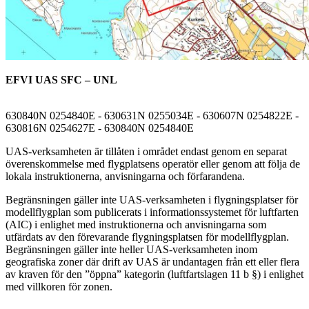
EFVI UAS SFC – UNL
630840N 0254840E - 630631N 0255034E - 630607N 0254822E -
630816N 0254627E - 630840N 0254840E
UAS-verksamheten är tillåten i området endast genom en separat
överenskommelse med flygplatsens operatör eller genom att följa de
lokala instruktionerna, anvisningarna och förfarandena.
Begränsningen gäller inte UAS-verksamheten i flygningsplatser för
modellflygplan som publicerats i informationssystemet för luftfarten
(AIC) i enlighet med instruktionerna och anvisningarna som
utfärdats av den förevarande flygningsplatsen för modellflygplan.
Begränsningen gäller inte heller UAS-verksamheten inom
geografiska zoner där drift av UAS är undantagen från ett eller flera
av kraven för den ”öppna” kategorin (luftfartslagen 11 b §) i enlighet
med villkoren för zonen.