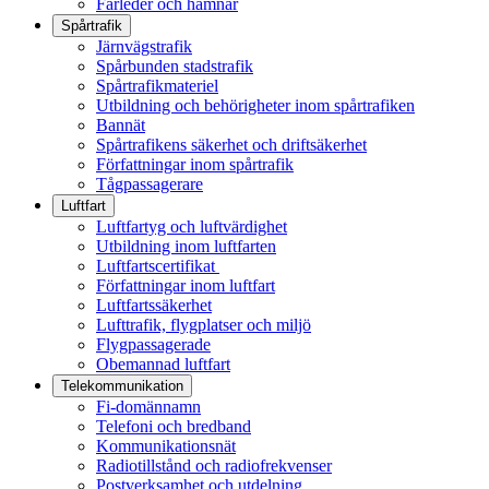
Farleder och hamnar
Spårtrafik
Järnvägstrafik
Spårbunden stadstrafik
Spårtrafikmateriel
Utbildning och behörigheter inom spårtrafiken
Bannät
Spårtrafikens säkerhet och driftsäkerhet
Författningar inom spårtrafik
Tågpassagerare
Luftfart
Luftfartyg och luftvärdighet
Utbildning inom luftfarten
Luftfartscertifikat
Författningar inom luftfart
Luftfartssäkerhet
Lufttrafik, flygplatser och miljö
Flygpassagerade
Obemannad luftfart
Telekommunikation
Fi-domännamn
Telefoni och bredband
Kommunikationsnät
Radiotillstånd och radiofrekvenser
Postverksamhet och utdelning