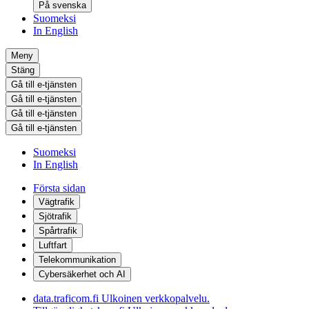
På svenska
Suomeksi
In English
Meny
Stäng
Gå till e-tjänsten
Gå till e-tjänsten
Gå till e-tjänsten
Gå till e-tjänsten
Suomeksi
In English
Första sidan
Vägtrafik
Sjötrafik
Spårtrafik
Luftfart
Telekommunikation
Cybersäkerhet och AI
data.traficom.fi
Ulkoinen verkkopalvelu.