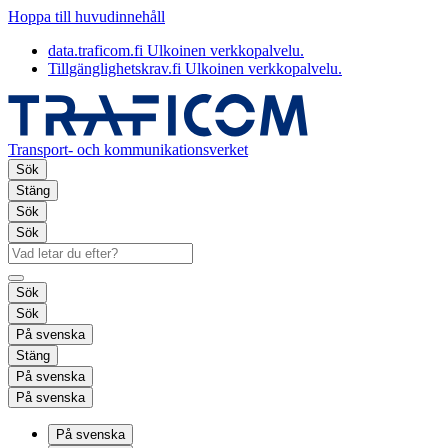
Hoppa till huvudinnehåll
data.traficom.fi
Ulkoinen verkkopalvelu.
Tillgänglighetskrav.fi
Ulkoinen verkkopalvelu.
Transport- och kommunikationsverket
Sök
Stäng
Sök
Sök
Sök
Sök
På svenska
Stäng
På svenska
På svenska
På svenska