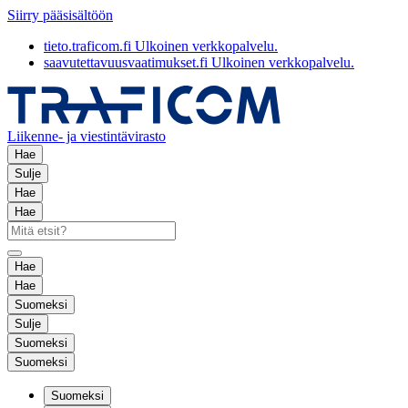
Siirry pääsisältöön
tieto.traficom.fi
Ulkoinen verkkopalvelu.
saavutettavuusvaatimukset.fi
Ulkoinen verkkopalvelu.
Liikenne- ja viestintävirasto
Hae
Sulje
Hae
Hae
Hae
Hae
Suomeksi
Sulje
Suomeksi
Suomeksi
Suomeksi