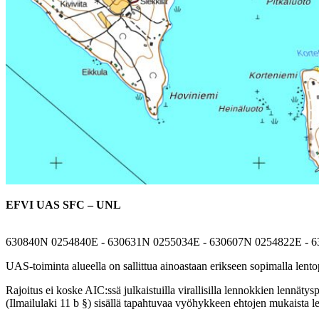
EFVI UAS SFC – UNL
630840N 0254840E - 630631N 0255034E - 630607N 0254822E - 
UAS-toiminta alueella on sallittua ainoastaan erikseen sopimalla lentop
Rajoitus ei koske AIC:ssä julkaistuilla virallisilla lennokkien lennät
(Ilmailulaki 11 b §) sisällä tapahtuvaa vyöhykkeen ehtojen mukaista l