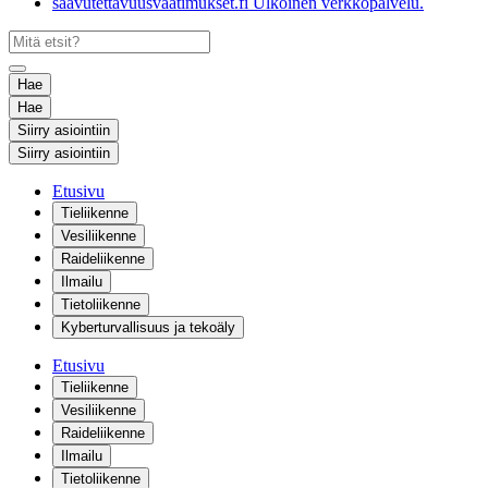
saavutettavuusvaatimukset.fi
Ulkoinen verkkopalvelu.
Hae
Hae
Siirry asiointiin
Siirry asiointiin
Etusivu
Tieliikenne
Vesiliikenne
Raideliikenne
Ilmailu
Tietoliikenne
Kyberturvallisuus ja tekoäly
Etusivu
Tieliikenne
Vesiliikenne
Raideliikenne
Ilmailu
Tietoliikenne