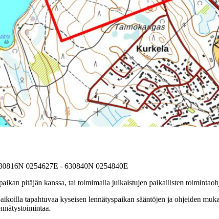
630816N 0254627E - 630840N 0254840E
aikan pitäjän kanssa, tai toimimalla julkaistujen paikallisten toimintaoh
yspaikoilla tapahtuvaa kyseisen lennätyspaikan sääntöjen ja ohjeiden mu
ennätystoimintaa.