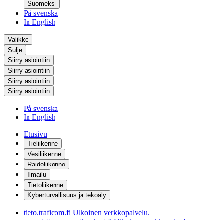
Suomeksi
På svenska
In English
Valikko
Sulje
Siirry asiointiin
Siirry asiointiin
Siirry asiointiin
Siirry asiointiin
På svenska
In English
Etusivu
Tieliikenne
Vesiliikenne
Raideliikenne
Ilmailu
Tietoliikenne
Kyberturvallisuus ja tekoäly
tieto.traficom.fi
Ulkoinen verkkopalvelu.