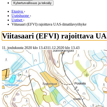
Kyberturvallisuus ja tekoäly
Etusivu
›
Uutishuone
›
Uutiset
›
Viitasaari (EFVI) rajoittava UAS-ilmatilavyöhyke
Viitasaari (EFVI) rajoittava U
11. joulukuuta 2020 klo 13.43
11.12.2020
klo
13.43