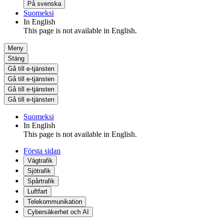
På svenska
Suomeksi
In English
This page is not available in English.
Meny
Stäng
Gå till e-tjänsten
Gå till e-tjänsten
Gå till e-tjänsten
Gå till e-tjänsten
Suomeksi
In English
This page is not available in English.
Första sidan
Vägtrafik
Sjötrafik
Spårtrafik
Luftfart
Telekommunikation
Cybersäkerhet och AI