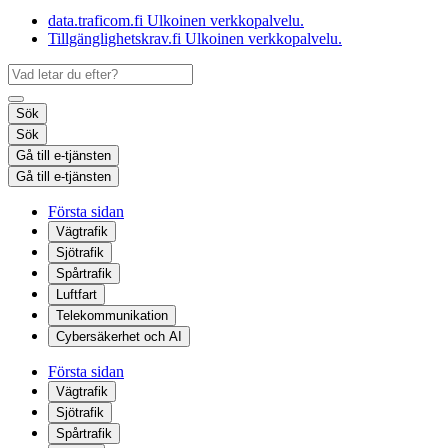
data.traficom.fi
Ulkoinen verkkopalvelu.
Tillgänglighetskrav.fi
Ulkoinen verkkopalvelu.
Sök
Sök
Gå till e-tjänsten
Gå till e-tjänsten
Första sidan
Vägtrafik
Sjötrafik
Spårtrafik
Luftfart
Telekommunikation
Cybersäkerhet och AI
Första sidan
Vägtrafik
Sjötrafik
Spårtrafik