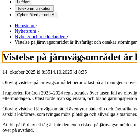
Luftfart
Telekommunikation
Cybersäkerhet och AI
Hemsidan
›
Nyhetsrum
›
Nyheter och meddelanden
›
Vistelse på järnvägsområdet är livsfarligt och orsakar störningar
Vistelse på järnvägsområdet är l
14. oktober 2025 kl 8:35
14.10.2025
kl
8:35
Olovlig vistelse på järnvägsområdet beror oftast på att man genar över s
I rapporten för åren 2023–2024 registrerades över tusen fall av olovl
eftermiddagen. Oftast rörde man sig ensam, och bland gärningspers
Olovlig vistelse i järnvägsområdet äventyrar både din och tågtrafiken
särskilt lokförare, som tvingas möta plötsliga och allvarliga situationer
Att bli påkörd av ett tåg är inte den enda risken på järnvägsområdet, 
över på avstånd.