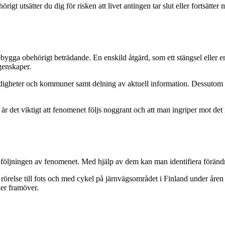
örigt utsätter du dig för risken att livet antingen tar slut eller fortsätte
ebygga obehörigt beträdande. En enskild åtgärd, som ett stängsel eller en
egenskaper.
igheter och kommuner samt delning av aktuell information. Dessutom ger
är det viktigt att fenomenet följs noggrant och att man ingriper mot de
öljningen av fenomenet. Med hjälp av dem kan man identifiera förändrin
 rörelse till fots och med cykel på järnvägsområdet i Finland under år
der framöver.