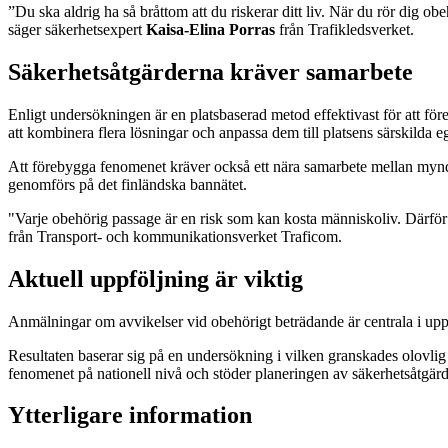
”Du ska aldrig ha så bråttom att du riskerar ditt liv. När du rör dig obeh
säger säkerhetsexpert
Kaisa-Elina Porras
från Trafikledsverket.
Säkerhetsåtgärderna kräver samarbete
Enligt undersökningen är en platsbaserad metod effektivast för att för
att kombinera flera lösningar och anpassa dem till platsens särskilda 
Att förebygga fenomenet kräver också ett nära samarbete mellan mynd
genomförs på det finländska bannätet.
"Varje obehörig passage är en risk som kan kosta människoliv. Därför 
från Transport- och kommunikationsverket Traficom.
Aktuell uppföljning är viktig
Anmälningar om avvikelser vid obehörigt beträdande är centrala i uppf
Resultaten baserar sig på en undersökning i vilken granskades olovlig
fenomenet på nationell nivå och stöder planeringen av säkerhetsåtgär
Ytterligare information