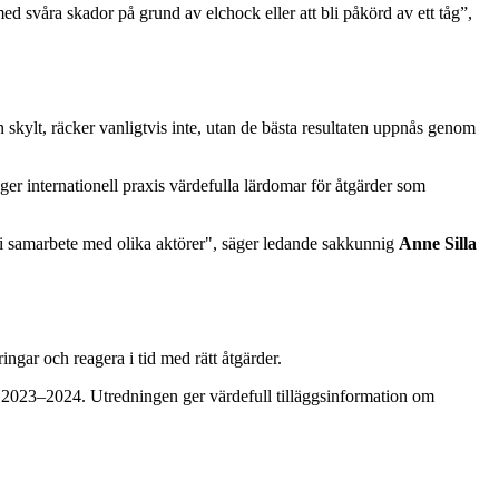
r med svåra skador på grund av elchock eller att bli påkörd av ett tåg”,
 skylt, räcker vanligtvis inte, utan de bästa resultaten uppnås genom
 internationell praxis värdefulla lärdomar för åtgärder som
t i samarbete med olika aktörer", säger ledande sakkunnig
Anne Silla
gar och reagera i tid med rätt åtgärder.
en 2023–2024. Utredningen ger värdefull tilläggsinformation om