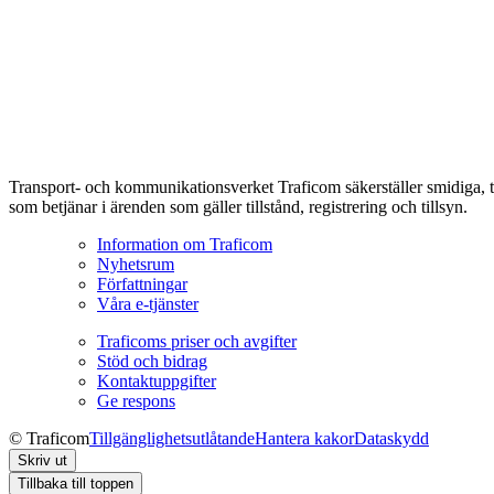
Transport- och kommunikationsverket Traficom säkerställer smidiga, t
som betjänar i ärenden som gäller tillstånd, registrering och tillsyn.
Information om Traficom
Nyhetsrum
Författningar
Våra e-tjänster
Traficoms priser och avgifter
Stöd och bidrag
Kontaktuppgifter
Ge respons
© Traficom
Tillgänglighetsutlåtande
Hantera kakor
Dataskydd
Skriv ut
Tillbaka till toppen