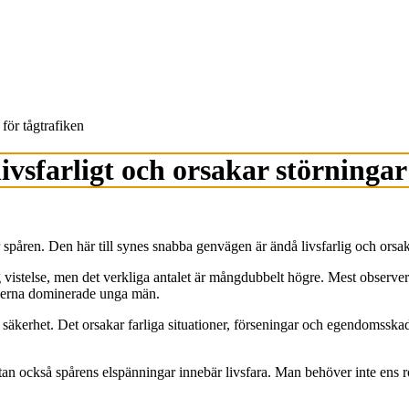
 för tågtrafiken
ivsfarligt och orsakar störningar
påren. Den här till synes snabba genvägen är ändå livsfarlig och orsakar 
ig vistelse, men det verkliga antalet är mångdubbelt högre. Mest observ
onerna dominerade unga män.
s säkerhet. Det orsakar farliga situationer, förseningar och egendomsska
.
utan också spårens elspänningar innebär livsfara. Man behöver inte ens 