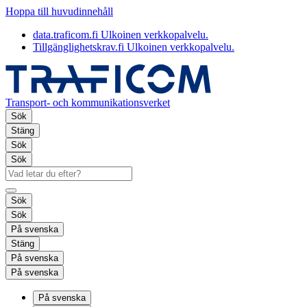
Hoppa till huvudinnehåll
data.traficom.fi
Ulkoinen verkkopalvelu.
Tillgänglighetskrav.fi
Ulkoinen verkkopalvelu.
Transport- och kommunikationsverket
Sök
Stäng
Sök
Sök
Sök
Sök
På svenska
Stäng
På svenska
På svenska
På svenska