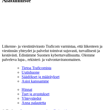
Alatunniste
Liikenne- ja viestintävirasto Traficom varmistaa, että liikenteen ja
viestinnän yhteydet ja palvelut toimivat sujuvasti, turvallisesti ja
kestävästi. Edistämme Suomen kyberturvallisuutta. Olemme
palveleva lupa-, rekisteri- ja valvontaviranomainen.
Tietoa Traficomista
Uutishuone
Säädökset ja määräykset
Asioi kanssamme
Hinnat
Tuet ja avustukset
Yhteystiedot
Anna palautetta