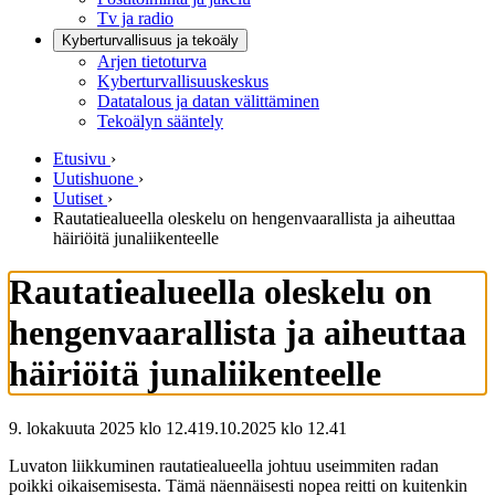
Tv ja radio
Kyberturvallisuus ja tekoäly
Arjen tietoturva
Kyberturvallisuuskeskus
Datatalous ja datan välittäminen
Tekoälyn sääntely
Etusivu
›
Uutishuone
›
Uutiset
›
Rautatiealueella oleskelu on hengenvaarallista ja aiheuttaa
häiriöitä junaliikenteelle
Rautatiealueella oleskelu on
hengenvaarallista ja aiheuttaa
häiriöitä junaliikenteelle
9. lokakuuta 2025 klo 12.41
9.10.2025
klo
12.41
Luvaton liikkuminen rautatiealueella johtuu useimmiten radan
poikki oikaisemisesta. Tämä näennäisesti nopea reitti on kuitenkin