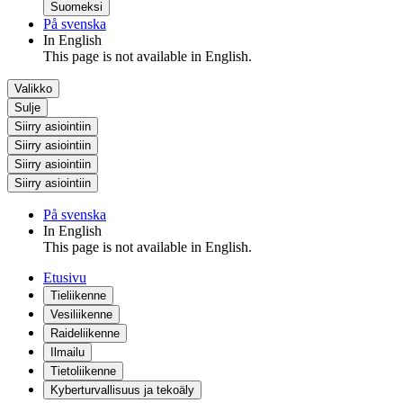
Suomeksi
På svenska
In English
This page is not available in English.
Valikko
Sulje
Siirry asiointiin
Siirry asiointiin
Siirry asiointiin
Siirry asiointiin
På svenska
In English
This page is not available in English.
Etusivu
Tieliikenne
Vesiliikenne
Raideliikenne
Ilmailu
Tietoliikenne
Kyberturvallisuus ja tekoäly