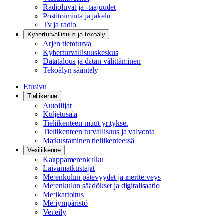
Radioluvat ja -taajuudet
Postitoiminta ja jakelu
Tv ja radio
Kyberturvallisuus ja tekoäly
Arjen tietoturva
Kyberturvallisuuskeskus
Datatalous ja datan välittäminen
Tekoälyn sääntely
Etusivu
Tieliikenne
Autoilijat
Kuljetusala
Tieliikenteen muut yritykset
Tieliikenteen turvallisuus ja valvonta
Matkustaminen tieliikenteessä
Vesiliikenne
Kauppamerenkulku
Laivamatkustajat
Merenkulun pätevyydet ja meriterveys
Merenkulun säädökset ja digitalisaatio
Merikartoitus
Meriympäristö
Veneily