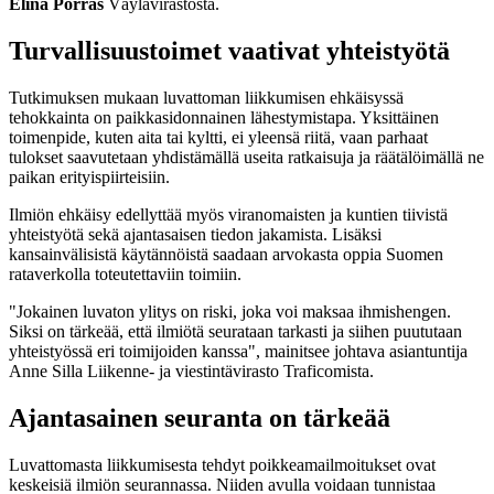
Elina Porras
Väylävirastosta.
Turvallisuustoimet vaativat yhteistyötä
Tutkimuksen mukaan luvattoman liikkumisen ehkäisyssä
tehokkainta on paikkasidonnainen lähestymistapa. Yksittäinen
toimenpide, kuten aita tai kyltti, ei yleensä riitä, vaan parhaat
tulokset saavutetaan yhdistämällä useita ratkaisuja ja räätälöimällä ne
paikan erityispiirteisiin.
Ilmiön ehkäisy edellyttää myös viranomaisten ja kuntien tiivistä
yhteistyötä sekä ajantasaisen tiedon jakamista. Lisäksi
kansainvälisistä käytännöistä saadaan arvokasta oppia Suomen
rataverkolla toteutettaviin toimiin.
"Jokainen luvaton ylitys on riski, joka voi maksaa ihmishengen.
Siksi on tärkeää, että ilmiötä seurataan tarkasti ja siihen puututaan
yhteistyössä eri toimijoiden kanssa", mainitsee johtava asiantuntija
Anne Silla Liikenne- ja viestintävirasto Traficomista.
Ajantasainen seuranta on tärkeää
Luvattomasta liikkumisesta tehdyt poikkeamailmoitukset ovat
keskeisiä ilmiön seurannassa. Niiden avulla voidaan tunnistaa