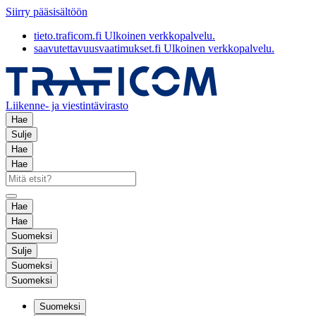
Siirry pääsisältöön
tieto.traficom.fi
Ulkoinen verkkopalvelu.
saavutettavuusvaatimukset.fi
Ulkoinen verkkopalvelu.
Liikenne- ja viestintävirasto
Hae
Sulje
Hae
Hae
Hae
Hae
Suomeksi
Sulje
Suomeksi
Suomeksi
Suomeksi