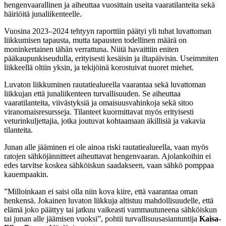
hengenvaarallinen ja aiheuttaa vuosittain useita vaaratilanteita sekä
häiriöitä junaliikenteelle.
Vuosina 2023–2024 tehtyyn raporttiin päätyi yli tuhat luvattoman
liikkumisen tapausta, mutta tapausten todellinen määrä on
moninkertainen tähän verrattuna. Niitä havaittiin eniten
pääkaupunkiseudulla, erityisesti kesäisin ja iltapäivisin. Useimmiten
liikkeellä oltiin yksin, ja tekijöinä korostuivat nuoret miehet.
Luvaton liikkuminen rautatiealueella vaarantaa sekä luvattoman
liikkujan että junaliikenteen turvallisuuden. Se aiheuttaa
vaaratilanteita, viivästyksiä ja omaisuusvahinkoja sekä sitoo
viranomaisresursseja. Tilanteet kuormittavat myös erityisesti
veturinkuljettajia, jotka joutuvat kohtaamaan äkillisiä ja vakavia
tilanteita.
Junan alle jääminen ei ole ainoa riski rautatiealueella, vaan myös
ratojen sähköjännitteet aiheuttavat hengenvaaran. Ajolankoihin ei
edes tarvitse koskea sähköiskun saadakseen, vaan sähkö pomppaa
kauempaakin.
”Milloinkaan ei saisi olla niin kova kiire, että vaarantaa oman
henkensä. Jokainen luvaton liikkuja altistuu mahdollisuudelle, että
elämä joko päättyy tai jatkuu vaikeasti vammautuneena sähköiskun
tai junan alle jäämisen vuoksi”, pohtii turvallisuusasiantuntija
Kaisa-