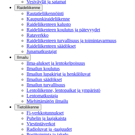
Vesiväylät ja satamat
Raideliikenne
Rautatieliikennöinti
Kaupunkiraideliikenne
Raideliikenteen kalusto
Raideliikenteen koulutus ja pätevyydet
Rataverkko
Raideliikenteen turvallisuus ja toimintavarmuus
Raideliikenteen säädökset
Junamatkustajat
Ilmailu
Ilma-alukset ja lentokelpoisuus
Ilmailun koulutus
Ilmailun lupakirjat ja henkilöluvat
Ilmailun säädökset
Ilmailun turvallisuus
Lentoliikenne, lentopaikat ja ympäristö
Lentomatkustaja
Miehittämätön ilmailu
Tietoliikenne
Fi-verkkotunnukset
Puhelin ja laajakaista
Viestintäverkot
Radioluvat ja -taajuudet
Postitoiminta ja jakelu