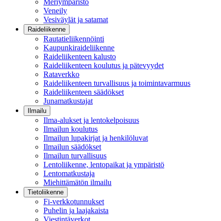
Meriympäristö
Veneily
Vesiväylät ja satamat
Raideliikenne
Rautatieliikennöinti
Kaupunkiraideliikenne
Raideliikenteen kalusto
Raideliikenteen koulutus ja pätevyydet
Rataverkko
Raideliikenteen turvallisuus ja toimintavarmuus
Raideliikenteen säädökset
Junamatkustajat
Ilmailu
Ilma-alukset ja lentokelpoisuus
Ilmailun koulutus
Ilmailun lupakirjat ja henkilöluvat
Ilmailun säädökset
Ilmailun turvallisuus
Lentoliikenne, lentopaikat ja ympäristö
Lentomatkustaja
Miehittämätön ilmailu
Tietoliikenne
Fi-verkkotunnukset
Puhelin ja laajakaista
Viestintäverkot