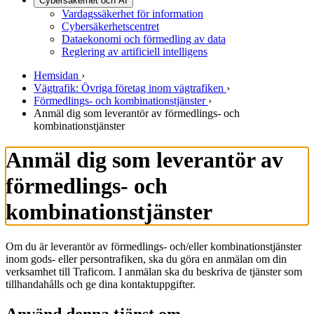
Cybersäkerhet och AI
Vardagssäkerhet för information
Cybersäkerhetscentret
Dataekonomi och förmedling av data
Reglering av artificiell intelligens
Hemsidan
›
Vägtrafik: Övriga företag inom vägtrafiken
›
Förmedlings- och kombinationstjänster
›
Anmäl dig som leverantör av förmedlings- och
kombinationstjänster
Anmäl dig som leverantör av
förmedlings- och
kombinationstjänster
Om du är leverantör av förmedlings- och/eller kombinationstjänster
inom gods- eller persontrafiken, ska du göra en anmälan om din
verksamhet till Traficom. I anmälan ska du beskriva de tjänster som
tillhandahålls och ge dina kontaktuppgifter.
Använd denna tjänst om