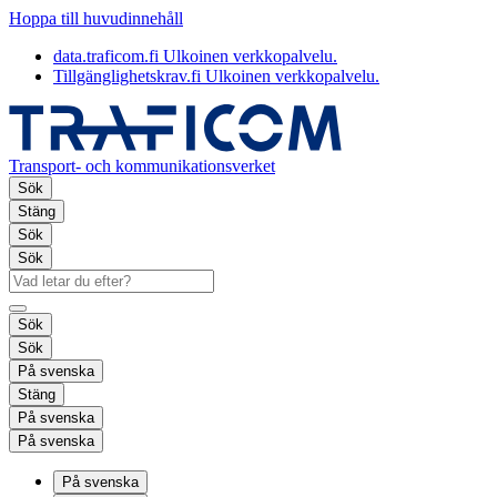
Hoppa till huvudinnehåll
data.traficom.fi
Ulkoinen verkkopalvelu.
Tillgänglighetskrav.fi
Ulkoinen verkkopalvelu.
Transport- och kommunikationsverket
Sök
Stäng
Sök
Sök
Sök
Sök
På svenska
Stäng
På svenska
På svenska
På svenska