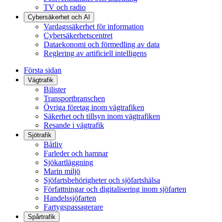
TV och radio
Cybersäkerhet och AI
Vardagssäkerhet för information
Cybersäkerhetscentret
Dataekonomi och förmedling av data
Reglering av artificiell intelligens
Första sidan
Vägtrafik
Bilister
Transportbranschen
Övriga företag inom vägtrafiken
Säkerhet och tillsyn inom vägtrafiken
Resande i vägtrafik
Sjötrafik
Båtliv
Farleder och hamnar
Sjökartläggning
Marin miljö
Sjöfartsbehörigheter och sjöfartshälsa
Författningar och digitalisering inom sjöfarten
Handelssjöfarten
Fartygspassagerare
Spårtrafik