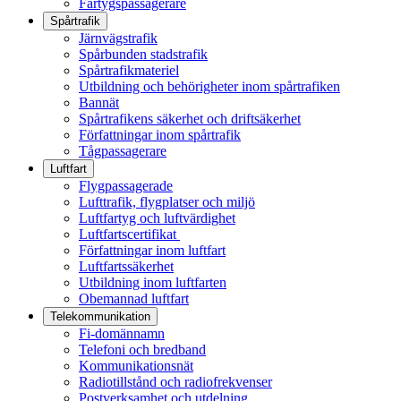
Fartygspassagerare
Spårtrafik
Järnvägstrafik
Spårbunden stadstrafik
Spårtrafikmateriel
Utbildning och behörigheter inom spårtrafiken
Bannät
Spårtrafikens säkerhet och driftsäkerhet
Författningar inom spårtrafik
Tågpassagerare
Luftfart
Flygpassagerade
Lufttrafik, flygplatser och miljö
Luftfartyg och luftvärdighet
Luftfartscertifikat
Författningar inom luftfart
Luftfartssäkerhet
Utbildning inom luftfarten
Obemannad luftfart
Telekommunikation
Fi-domännamn
Telefoni och bredband
Kommunikationsnät
Radiotillstånd och radiofrekvenser
Postverksamhet och utdelning