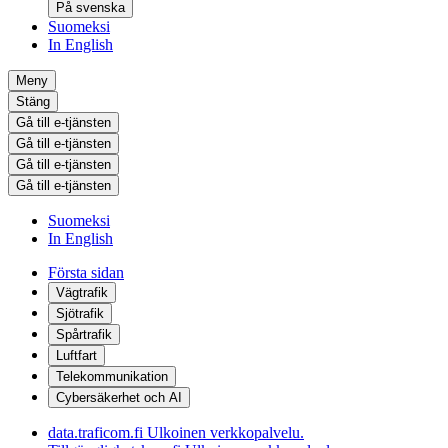
På svenska
Suomeksi
In English
Meny
Stäng
Gå till e-tjänsten
Gå till e-tjänsten
Gå till e-tjänsten
Gå till e-tjänsten
Suomeksi
In English
Första sidan
Vägtrafik
Sjötrafik
Spårtrafik
Luftfart
Telekommunikation
Cybersäkerhet och AI
data.traficom.fi
Ulkoinen verkkopalvelu.