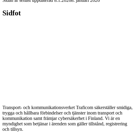
Sidan är senast uppdaterad
8.1.2026
8. januari 2026
Sidfot
Transport- och kommunikationsverket Traficom säkerställer smidiga,
trygga och hållbara förbindelser och tjänster inom transport och
kommunikation samt främjar cybersäkerhet i Finland. Vi är en
myndighet som betjänar i ärenden som gäller tillstånd, registrering
och tillsyn.