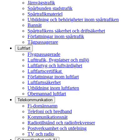
Järnvägstrafik
Spårbunden stadstrafik
Spårtrafikmateriel
Utbildning och behörigheter inom spårtrafiken
Bannät
Spårtrafikens säkerhet och driftsäkerhet
Författningar inom spårtrafik
Tågpassagerare
Luftfart
Flygpassagerade
Lufttrafik, flygplatser och miljö
Luftfartyg och luftvärdighet
Luftfartscertifikat
Författningar inom luftfart
Luftfartssäkerhet
Utbildning inom luftfarten
Obemannad luftfart
Telekommunikation
Fi-domännamn
Telefoni och bredband
Kommunikationsnät
Radiotillstånd och radiofrekvenser
Postverksamhet och utdelning
TV och radio