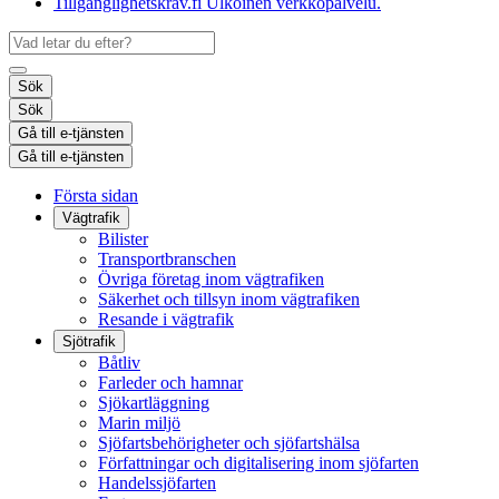
Tillgänglighetskrav.fi
Ulkoinen verkkopalvelu.
Sök
Sök
Gå till e-tjänsten
Gå till e-tjänsten
Första sidan
Vägtrafik
Bilister
Transportbranschen
Övriga företag inom vägtrafiken
Säkerhet och tillsyn inom vägtrafiken
Resande i vägtrafik
Sjötrafik
Båtliv
Farleder och hamnar
Sjökartläggning
Marin miljö
Sjöfartsbehörigheter och sjöfartshälsa
Författningar och digitalisering inom sjöfarten
Handelssjöfarten