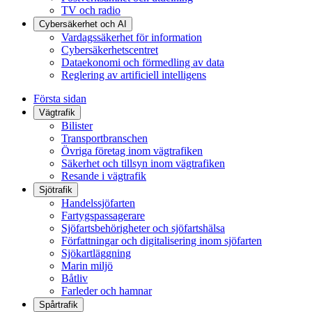
TV och radio
Cybersäkerhet och AI
Vardagssäkerhet för information
Cybersäkerhetscentret
Dataekonomi och förmedling av data
Reglering av artificiell intelligens
Första sidan
Vägtrafik
Bilister
Transportbranschen
Övriga företag inom vägtrafiken
Säkerhet och tillsyn inom vägtrafiken
Resande i vägtrafik
Sjötrafik
Handelssjöfarten
Fartygspassagerare
Sjöfartsbehörigheter och sjöfartshälsa
Författningar och digitalisering inom sjöfarten
Sjökartläggning
Marin miljö
Båtliv
Farleder och hamnar
Spårtrafik