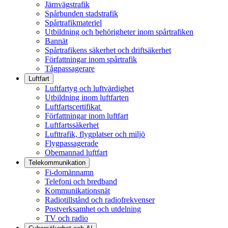
Järnvägstrafik
Spårbunden stadstrafik
Spårtrafikmateriel
Utbildning och behörigheter inom spårtrafiken
Bannät
Spårtrafikens säkerhet och driftsäkerhet
Författningar inom spårtrafik
Tågpassagerare
Luftfart
Luftfartyg och luftvärdighet
Utbildning inom luftfarten
Luftfartscertifikat
Författningar inom luftfart
Luftfartssäkerhet
Lufttrafik, flygplatser och miljö
Flygpassagerade
Obemannad luftfart
Telekommunikation
Fi-domännamn
Telefoni och bredband
Kommunikationsnät
Radiotillstånd och radiofrekvenser
Postverksamhet och utdelning
TV och radio