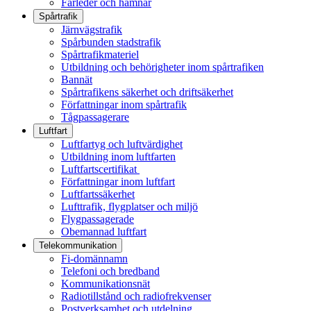
Farleder och hamnar
Spårtrafik
Järnvägstrafik
Spårbunden stadstrafik
Spårtrafikmateriel
Utbildning och behörigheter inom spårtrafiken
Bannät
Spårtrafikens säkerhet och driftsäkerhet
Författningar inom spårtrafik
Tågpassagerare
Luftfart
Luftfartyg och luftvärdighet
Utbildning inom luftfarten
Luftfartscertifikat
Författningar inom luftfart
Luftfartssäkerhet
Lufttrafik, flygplatser och miljö
Flygpassagerade
Obemannad luftfart
Telekommunikation
Fi-domännamn
Telefoni och bredband
Kommunikationsnät
Radiotillstånd och radiofrekvenser
Postverksamhet och utdelning