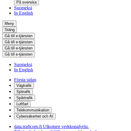
På svenska
Suomeksi
In English
Meny
Stäng
Gå till e-tjänsten
Gå till e-tjänsten
Gå till e-tjänsten
Gå till e-tjänsten
Suomeksi
In English
Första sidan
Vägtrafik
Sjötrafik
Spårtrafik
Luftfart
Telekommunikation
Cybersäkerhet och AI
data.traficom.fi
Ulkoinen verkkopalvelu.