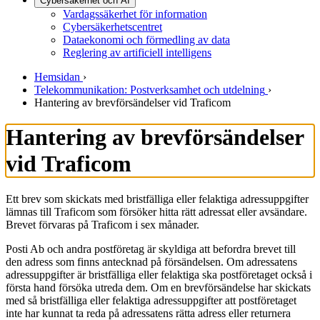
Cybersäkerhet och AI
Vardagssäkerhet för information
Cybersäkerhetscentret
Dataekonomi och förmedling av data
Reglering av artificiell intelligens
Hemsidan
›
Telekommunikation: Postverksamhet och utdelning
›
Hantering av brevförsändelser vid Traficom
Hantering av brevförsändelser
vid Traficom
Ett brev som skickats med bristfälliga eller felaktiga adressuppgifter
lämnas till Traficom som försöker hitta rätt adressat eller avsändare.
Brevet förvaras på Traficom i sex månader.
Posti Ab och andra postföretag är skyldiga att befordra brevet till
den adress som finns antecknad på försändelsen. Om adressatens
adressuppgifter är bristfälliga eller felaktiga ska postföretaget också i
första hand försöka utreda dem. Om en brevförsändelse har skickats
med så bristfälliga eller felaktiga adressuppgifter att postföretaget
inte har kunnat ta reda på adressatens rätta adress eller returnera