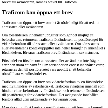
brevet till avsändaren, lämnas brevet till Traficom.
Traficom kan öppna ett brev
Traficom kan öppna ett brev om det är nödvändigt för att reda ut
adressaten eller avsändaren.
Om försändelsen innehåller uppgifter som gör det möjligt att
befordra den, returnerar Traficom försändelsen till postföretaget för
vidarebefordran till adressaten eller avsändaren. Om adressatens
eller avsändarens kontaktuppgifter inte heller framgår av innehållet i
försändelsen, förvarar Traficom brevförsändelsen i sex månader.
Försändelsen förstörs om adressaten eller avsändaren inte frågar
efter den inom ett halvt år. Om försändelsen endast innehåller varor,
returneras den till postföretaget vars uppgift är att behandla
obeställbara varuförsändelser.
Traficom kan öppna ett brev om vidarebefordran av en försändelse
med flyg hindras av säkerhetsskäl. Traficom avlägsnar innehåll som
hindrar vidarebefordran av försändelsen och returnerar försändelsen
till postföretaget för vidarebefordran. Det avlägsnade innehållet
förstörs alltid utan iakttagande av förvaringstiden.
Man ska alltid först kontakta postföretaget om ett brev inte kommit