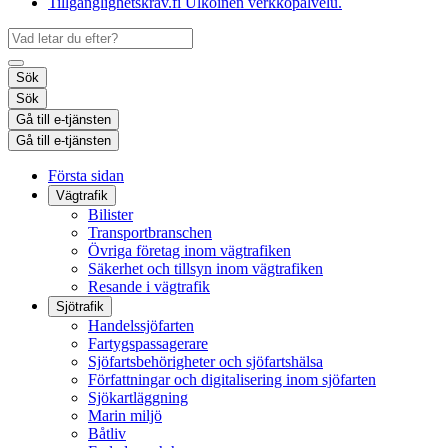
Tillgänglighetskrav.fi
Ulkoinen verkkopalvelu.
Sök
Sök
Gå till e-tjänsten
Gå till e-tjänsten
Första sidan
Vägtrafik
Bilister
Transportbranschen
Övriga företag inom vägtrafiken
Säkerhet och tillsyn inom vägtrafiken
Resande i vägtrafik
Sjötrafik
Handelssjöfarten
Fartygspassagerare
Sjöfartsbehörigheter och sjöfartshälsa
Författningar och digitalisering inom sjöfarten
Sjökartläggning
Marin miljö
Båtliv