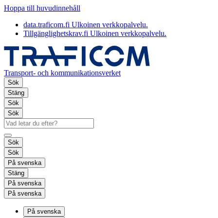
Hoppa till huvudinnehåll
data.traficom.fi
Ulkoinen verkkopalvelu.
Tillgänglighetskrav.fi
Ulkoinen verkkopalvelu.
Transport- och kommunikationsverket
Sök
Stäng
Sök
Sök
Sök
Sök
På svenska
Stäng
På svenska
På svenska
På svenska