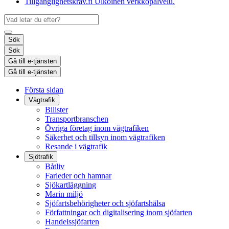
Tillgänglighetskrav.fi
Ulkoinen verkkopalvelu.
Sök
Sök
Gå till e-tjänsten
Gå till e-tjänsten
Första sidan
Vägtrafik
Bilister
Transportbranschen
Övriga företag inom vägtrafiken
Säkerhet och tillsyn inom vägtrafiken
Resande i vägtrafik
Sjötrafik
Båtliv
Farleder och hamnar
Sjökartläggning
Marin miljö
Sjöfartsbehörigheter och sjöfartshälsa
Författningar och digitalisering inom sjöfarten
Handelssjöfarten