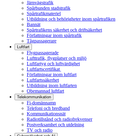
Järnvägstrafik
Spårbunden stadstrafik
Spårtrafikmateriel
Utbildning och behörigheter inom spårtrafiken
Bannät
Spårtrafikens säkerhet och driftsäkerhet
Författningar inom spårtrafik
Tågpassagerare
Luftfart
Flygpassagerade
Lufttrafik, flygplatser och miljö
Luftfartyg och luftvärdighet
Luftfartscertifikat
Författningar inom luftfart
Luftfartssäkerhet
Utbildning inom luftfarten
Obemannad luftfart
Telekommunikation
Fi-domännamn
Telefoni och bredband
Kommunikationsnät
Radiotillstånd och radiofrekvenser
Postverksamhet och utdelning
TV och radio