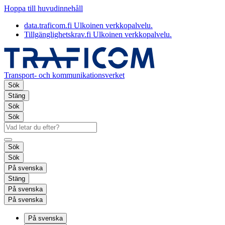
Hoppa till huvudinnehåll
data.traficom.fi
Ulkoinen verkkopalvelu.
Tillgänglighetskrav.fi
Ulkoinen verkkopalvelu.
Transport- och kommunikationsverket
Sök
Stäng
Sök
Sök
Sök
Sök
På svenska
Stäng
På svenska
På svenska
På svenska