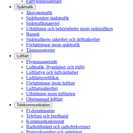
Fartygspassagerare
Spårtrafik
Järnvägstrafik
Spårbunden stadstrafik
Spårtrafikmateriel
Utbildning och behörigheter inom spårtrafiken
Bannät
Spårtrafikens säkerhet och driftsäkerhet
Författningar inom spårtrafik
Tågpassagerare
Luftfart
Flygpassagerade
Lufttrafik, flygplatser och miljö
Luftfartyg och luftvärdighet
Luftfartscertifikat
Författningar inom luftfart
Luftfartssäkerhet
Utbildning inom luftfarten
Obemannad luftfart
Telekommunikation
Fi-domännamn
Telefoni och bredband
Kommunikationsnät
Radiotillstånd och radiofrekvenser
Postverksamhet och utdelning