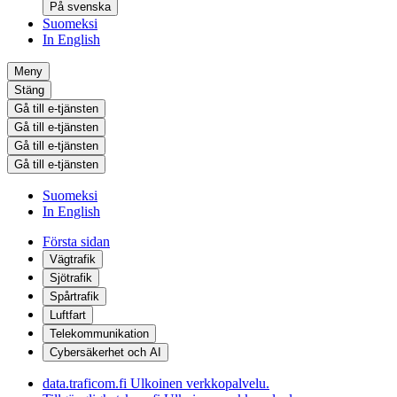
På svenska
Suomeksi
In English
Meny
Stäng
Gå till e-tjänsten
Gå till e-tjänsten
Gå till e-tjänsten
Gå till e-tjänsten
Suomeksi
In English
Första sidan
Vägtrafik
Sjötrafik
Spårtrafik
Luftfart
Telekommunikation
Cybersäkerhet och AI
data.traficom.fi
Ulkoinen verkkopalvelu.