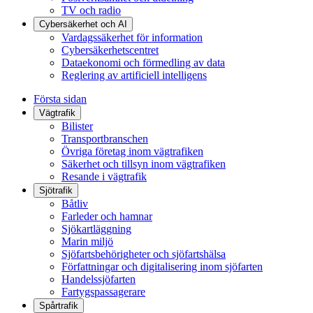
TV och radio
Cybersäkerhet och AI
Vardagssäkerhet för information
Cybersäkerhetscentret
Dataekonomi och förmedling av data
Reglering av artificiell intelligens
Första sidan
Vägtrafik
Bilister
Transportbranschen
Övriga företag inom vägtrafiken
Säkerhet och tillsyn inom vägtrafiken
Resande i vägtrafik
Sjötrafik
Båtliv
Farleder och hamnar
Sjökartläggning
Marin miljö
Sjöfartsbehörigheter och sjöfartshälsa
Författningar och digitalisering inom sjöfarten
Handelssjöfarten
Fartygspassagerare
Spårtrafik