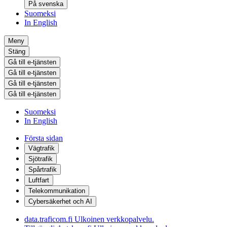
På svenska
Suomeksi
In English
Meny
Stäng
Gå till e-tjänsten
Gå till e-tjänsten
Gå till e-tjänsten
Gå till e-tjänsten
Suomeksi
In English
Första sidan
Vägtrafik
Sjötrafik
Spårtrafik
Luftfart
Telekommunikation
Cybersäkerhet och AI
data.traficom.fi
Ulkoinen verkkopalvelu.