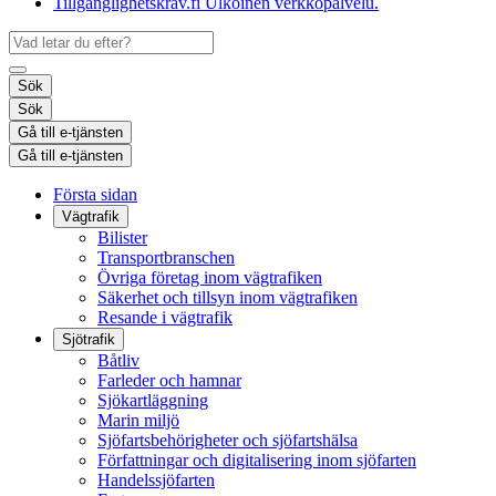
Tillgänglighetskrav.fi
Ulkoinen verkkopalvelu.
Sök
Sök
Gå till e-tjänsten
Gå till e-tjänsten
Första sidan
Vägtrafik
Bilister
Transportbranschen
Övriga företag inom vägtrafiken
Säkerhet och tillsyn inom vägtrafiken
Resande i vägtrafik
Sjötrafik
Båtliv
Farleder och hamnar
Sjökartläggning
Marin miljö
Sjöfartsbehörigheter och sjöfartshälsa
Författningar och digitalisering inom sjöfarten
Handelssjöfarten