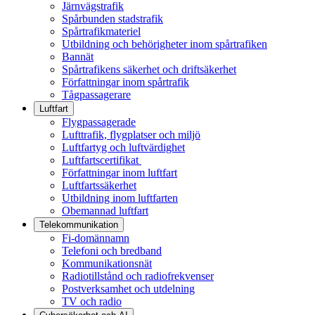
Järnvägstrafik
Spårbunden stadstrafik
Spårtrafikmateriel
Utbildning och behörigheter inom spårtrafiken
Bannät
Spårtrafikens säkerhet och driftsäkerhet
Författningar inom spårtrafik
Tågpassagerare
Luftfart
Flygpassagerade
Lufttrafik, flygplatser och miljö
Luftfartyg och luftvärdighet
Luftfartscertifikat
Författningar inom luftfart
Luftfartssäkerhet
Utbildning inom luftfarten
Obemannad luftfart
Telekommunikation
Fi-domännamn
Telefoni och bredband
Kommunikationsnät
Radiotillstånd och radiofrekvenser
Postverksamhet och utdelning
TV och radio