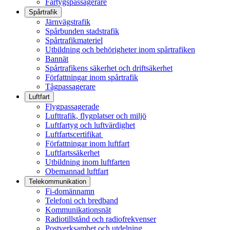
Fartygspassagerare
Spårtrafik
Järnvägstrafik
Spårbunden stadstrafik
Spårtrafikmateriel
Utbildning och behörigheter inom spårtrafiken
Bannät
Spårtrafikens säkerhet och driftsäkerhet
Författningar inom spårtrafik
Tågpassagerare
Luftfart
Flygpassagerade
Lufttrafik, flygplatser och miljö
Luftfartyg och luftvärdighet
Luftfartscertifikat
Författningar inom luftfart
Luftfartssäkerhet
Utbildning inom luftfarten
Obemannad luftfart
Telekommunikation
Fi-domännamn
Telefoni och bredband
Kommunikationsnät
Radiotillstånd och radiofrekvenser
Postverksamhet och utdelning