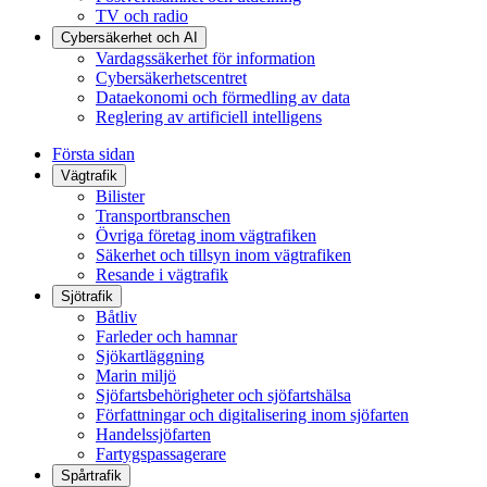
TV och radio
Cybersäkerhet och AI
Vardagssäkerhet för information
Cybersäkerhetscentret
Dataekonomi och förmedling av data
Reglering av artificiell intelligens
Första sidan
Vägtrafik
Bilister
Transportbranschen
Övriga företag inom vägtrafiken
Säkerhet och tillsyn inom vägtrafiken
Resande i vägtrafik
Sjötrafik
Båtliv
Farleder och hamnar
Sjökartläggning
Marin miljö
Sjöfartsbehörigheter och sjöfartshälsa
Författningar och digitalisering inom sjöfarten
Handelssjöfarten
Fartygspassagerare
Spårtrafik