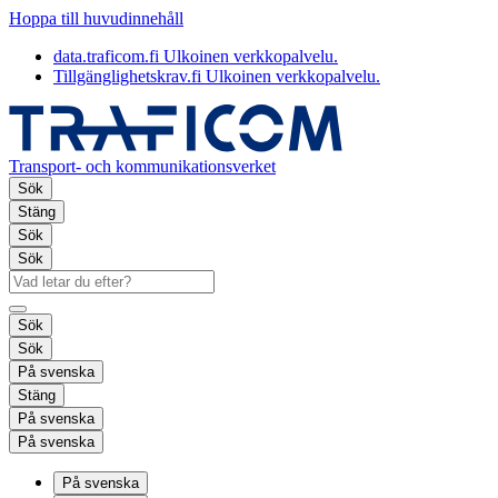
Hoppa till huvudinnehåll
data.traficom.fi
Ulkoinen verkkopalvelu.
Tillgänglighetskrav.fi
Ulkoinen verkkopalvelu.
Transport- och kommunikationsverket
Sök
Stäng
Sök
Sök
Sök
Sök
På svenska
Stäng
På svenska
På svenska
På svenska