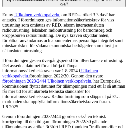
d/e/f
En ny
Ulkoinen verkkopalvelu.
om REDs artikel 3.3 d/e/f har
antagits. I förordningen ges informationssäkerhetskrav för viss
utrustning som omfattas av RED, såsom internetansluten
radioutrustning, leksaker, radioutrustning för barnomsorg och
kroppsburen radioutrustning. De nya kraven skyddar näten,
förbättrar användarnas och abonnenternas personliga integritet samt
minskar risken för sådana ekonomiska bedrägerier som utnyttjar
nätansluten utrustning.
I förordningen ges en övergångsperiod för tillverkare av utrustning.
Det avsedda datumet för att börja tillämpa
informationssäkerhetskraven var 1.8.2024 i
Ulkoinen
verkkopalvelu.
förordningen 2022/30. Genom den nyare
förordningen 2023/2444
Ulkoinen verkkopalvelu.
har Europeiska
kommissionen flyttat datumet för tillämpningen med ett år så att man
får mer tid för att utarbeta tekniska standarder för
informationssäkerhetskrav. Radioutrustning som släpps ut på EU-
marknaden ska uppfylla informationssäkerhetskraven fr.o.m.
1.8.2025.
Genom förordningen 2023/2444 gjordes också en teknisk
korrigering till den tidigare förordningen 2022/30 gällande
tillämpningen av artikel 3(3)(e) i RED (punkten "trafikuppgifter och