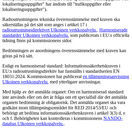
lokaliseringsuppgifter" har ändrats till "trafikuppgifter eller
lokaliseringsuppgifter").
Radioutrustningens tekniska överensstämmelse med kraven ska
säkerställas på det sätt som anges i artikel 17 i
radioutrustningsdirektivet
Ulkoinen verkkopalvelu.
.
Harmoniserade
standarder
Ulkoinen verkkopalvelu.
som publicerats i EU:s officiella
tidning finns på kommissionens sidor.
Bedömningen av anordningens överensstämmelse med kraven kan
göras på två sätt.
Enligt en harmoniserad standard: Informationssäkerhetskraven i
EU:s radioutrustningsdirektiv har fastställts i standardserien EN
18031:2024. Kommissionen har publicerat
en tillämpningsanvisning
Ulkoinen verkkopalvelu.
med ytterligare anvisningar.
Med hjälp av det anmälda organet: Om en harmoniserad standard
inte används eller om det är fråga om ett specialfall där det anmälda
organets bedömning är obligatorisk. Det anmälda organet ska vara
godkänt inom tillämpningsområdet för RED 2014/53/EU och
behörigt att bedöma informationssäkerhetskraven i artikel 3(3) d, e
och f. Behörigheten kan kontrolleras i kommissionens
NANDO-
databas
Ulkoinen verkkopalvelu.
.