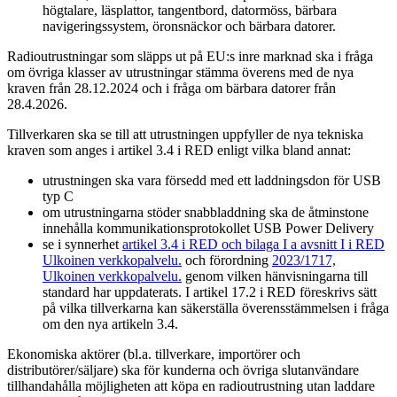
högtalare, läsplattor, tangentbord, datormöss, bärbara
navigeringssystem, öronsnäckor och bärbara datorer.
Radioutrustningar som släpps ut på EU:s inre marknad ska i fråga
om övriga klasser av utrustningar stämma överens med de nya
kraven från 28.12.2024 och i fråga om bärbara datorer från
28.4.2026.
Tillverkaren ska se till att utrustningen uppfyller de nya tekniska
kraven som anges i artikel 3.4 i RED enligt vilka bland annat:
utrustningen ska vara försedd med ett laddningsdon för USB
typ C
om utrustningarna stöder snabbladdning ska de åtminstone
innehålla kommunikationsprotokollet USB Power Delivery
se i synnerhet
artikel 3.4 i RED och bilaga I a avsnitt I i RED
Ulkoinen verkkopalvelu.
och förordning
2023/1717,
Ulkoinen verkkopalvelu.
genom vilken hänvisningarna till
standard har uppdaterats. I artikel 17.2 i RED föreskrivs sätt
på vilka tillverkarna kan säkerställa överensstämmelsen i fråga
om den nya artikeln 3.4.
Ekonomiska aktörer (bl.a. tillverkare, importörer och
distributörer/säljare) ska för kunderna och övriga slutanvändare
tillhandahålla möjligheten att köpa en radioutrustning utan laddare