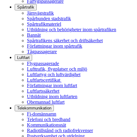
Fartygspassagerare
Spårtrafik
Järnvägstrafik
Spårbunden stadstrafik
Spårtrafikmateriel
Utbildning och behörigheter inom spårtrafiken
Bannät
Spårtrafikens säkerhet och driftsäkerhet
Författningar inom spårtrafik
Tågpassagerare
Luftfart
Flygpassagerade
Lufttrafik, flygplatser och miljö
Luftfartyg och luftvärdighet
Luftfartscertifikat
Författningar inom luftfart
Luftfartssäkerhet
Utbildning inom luftfarten
Obemannad luftfart
Telekommunikation
Fi-domännamn
Telefoni och bredband
Kommunikationsnät
Radiotillstånd och radiofrekvenser
Postverksamhet och utdelning