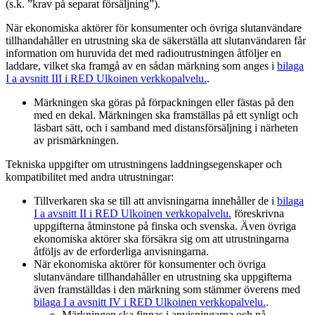
(s.k. ”krav på separat försäljning”).
När ekonomiska aktörer för konsumenter och övriga slutanvändare
tillhandahåller en utrustning ska de säkerställa att slutanvändaren får
information om huruvida det med radioutrustningen åtföljer en
laddare, vilket ska framgå av en sådan märkning som anges i
bilaga
I a avsnitt III i RED
Ulkoinen verkkopalvelu.
.
Märkningen ska göras på förpackningen eller fästas på den
med en dekal. Märkningen ska framställas på ett synligt och
läsbart sätt, och i samband med distansförsäljning i närheten
av prismärkningen.
Tekniska uppgifter om utrustningens laddningsegenskaper och
kompatibilitet med andra utrustningar:
Tillverkaren ska se till att anvisningarna innehåller de i
bilaga
I a avsnitt II i RED
Ulkoinen verkkopalvelu.
föreskrivna
uppgifterna åtminstone på finska och svenska. Även övriga
ekonomiska aktörer ska försäkra sig om att utrustningarna
åtföljs av de erforderliga anvisningarna.
När ekonomiska aktörer för konsumenter och övriga
slutanvändare tillhandahåller en utrustning ska uppgifterna
även framställdas i den märkning som stämmer överens med
bilaga I a avsnitt IV i RED
Ulkoinen verkkopalvelu.
.
Märkningen ska finnas i anvisningarna och på