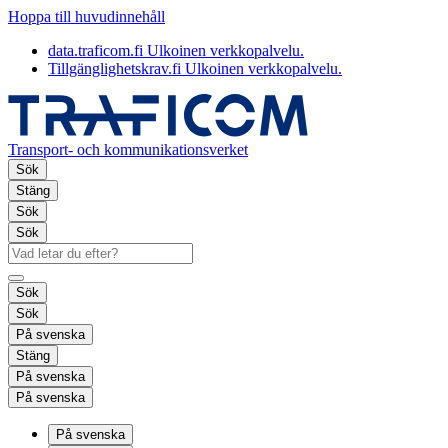
Hoppa till huvudinnehåll
data.traficom.fi
Ulkoinen verkkopalvelu.
Tillgänglighetskrav.fi
Ulkoinen verkkopalvelu.
Transport- och kommunikationsverket
Sök
Stäng
Sök
Sök
Sök
Sök
På svenska
Stäng
På svenska
På svenska
På svenska