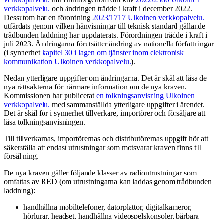
verkkopalvelu.
och ändringen trädde i kraft i december 2022.
Dessutom har en förordning
2023/1717
Ulkoinen verkkopalvelu.
utfärdats genom vilken hänvisningar till teknisk standard gällande
trådbunden laddning har uppdaterats. Förordningen trädde i kraft i
juli 2023. Ändringarna förutsätter ändring av nationella författningar
(i synnerhet
kapitel 30 i lagen om tjänster inom elektronisk
kommunikation
Ulkoinen verkkopalvelu.
).
Nedan ytterligare uppgifter om ändringarna. Det är skäl att läsa de
nya rättsakterna för närmare information om de nya kraven.
Kommissionen har publicerat
en tolkningsanvisning
Ulkoinen
verkkopalvelu.
med sammanställda ytterligare uppgifter i ärendet.
Det är skäl för i synnerhet tillverkare, importörer och försäljare att
läsa tolkningsanvisningen.
Till tillverkarnas, importörernas och distributörernas uppgift hör att
säkerställa att endast utrustningar som motsvarar kraven finns till
försäljning.
De nya kraven gäller följande klasser av radioutrustningar som
omfattas av RED (om utrustningarna kan laddas genom trådbunden
laddning):
handhållna mobiltelefoner, datorplattor, digitalkameror,
hörlurar, headset, handhållna videospelskonsoler, bärbara