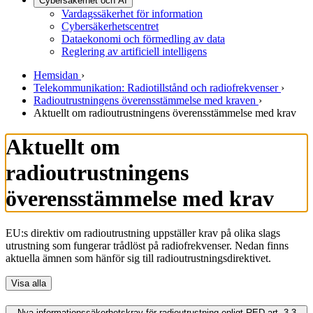
Cybersäkerhet och AI
Vardagssäkerhet för information
Cybersäkerhetscentret
Dataekonomi och förmedling av data
Reglering av artificiell intelligens
Hemsidan
›
Telekommunikation: Radiotillstånd och radiofrekvenser
›
Radioutrustningens överensstämmelse med kraven
›
Aktuellt om radioutrustningens överensstämmelse med krav
Aktuellt om
radioutrustningens
överensstämmelse med krav
EU:s direktiv om radioutrustning uppställer krav på olika slags
utrustning som fungerar trådlöst på radiofrekvenser. Nedan finns
aktuella ämnen som hänför sig till radioutrustningsdirektivet.
Visa alla
Nya informationssäkerhetskrav för radioutrustning enligt RED art. 3.3