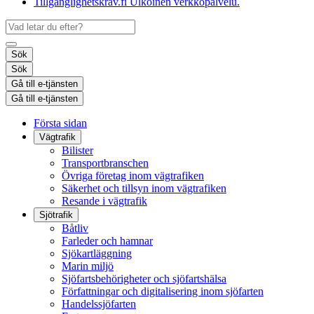
Tillgänglighetskrav.fi
Ulkoinen verkkopalvelu.
Sök
Sök
Gå till e-tjänsten
Gå till e-tjänsten
Första sidan
Vägtrafik
Bilister
Transportbranschen
Övriga företag inom vägtrafiken
Säkerhet och tillsyn inom vägtrafiken
Resande i vägtrafik
Sjötrafik
Båtliv
Farleder och hamnar
Sjökartläggning
Marin miljö
Sjöfartsbehörigheter och sjöfartshälsa
Författningar och digitalisering inom sjöfarten
Handelssjöfarten