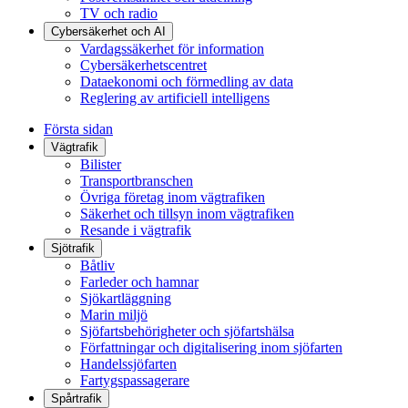
TV och radio
Cybersäkerhet och AI
Vardagssäkerhet för information
Cybersäkerhetscentret
Dataekonomi och förmedling av data
Reglering av artificiell intelligens
Första sidan
Vägtrafik
Bilister
Transportbranschen
Övriga företag inom vägtrafiken
Säkerhet och tillsyn inom vägtrafiken
Resande i vägtrafik
Sjötrafik
Båtliv
Farleder och hamnar
Sjökartläggning
Marin miljö
Sjöfartsbehörigheter och sjöfartshälsa
Författningar och digitalisering inom sjöfarten
Handelssjöfarten
Fartygspassagerare
Spårtrafik