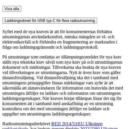
Visa alla
Laddningsdonet för USB typ C för flera radioutrustning
Syftet med de nya kraven är att för konsumenternas förbättra
utrustningarnas användarkomfort, minska mängden av el- och
elektronikavfall och förhindra en fragmentering av marknaden i
fråga om laddningsgränssnitt och laddningsprotokoll.
På utrustningar som omfattas av tillämpningsområdet för nya krav
ställs nya tekniska krav såväl som nya krav på och utrustningarnas
dokument och märkningar. Tillverkarna ska beakta de nya kraven
vid tillverkningen av utrustningarna. Nytt är även krav som gäller
distansförsäljning. Vid distansförsäljning ska det i samband med
utrustningens prisuppgifter finnas märkningar vars syfte är att
säkerställa att slutanvändaren får information om huruvida det med
utrustningen åtföljer en laddare och information om utrustningens
laddningsegenskaper. När kraven börjar tillämpas lönar det sig för
konsumenten att i samband med anskaffning av en utrustning
kontrollera om det med utrustningen åtföljer en laddare och
uppgifter om utrustningens laddningsegenskaper.
Radioutrustningsdirektivet
RED 2014/53/EU
Ulkoinen
verkkopalvelu.
har ändrats genom direktiv
2022/2380
Ulkoinen