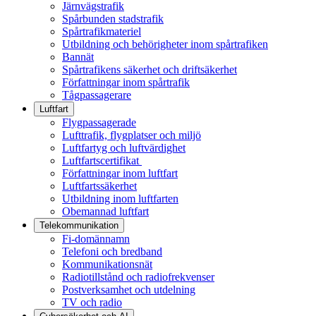
Järnvägstrafik
Spårbunden stadstrafik
Spårtrafikmateriel
Utbildning och behörigheter inom spårtrafiken
Bannät
Spårtrafikens säkerhet och driftsäkerhet
Författningar inom spårtrafik
Tågpassagerare
Luftfart
Flygpassagerade
Lufttrafik, flygplatser och miljö
Luftfartyg och luftvärdighet
Luftfartscertifikat
Författningar inom luftfart
Luftfartssäkerhet
Utbildning inom luftfarten
Obemannad luftfart
Telekommunikation
Fi-domännamn
Telefoni och bredband
Kommunikationsnät
Radiotillstånd och radiofrekvenser
Postverksamhet och utdelning
TV och radio