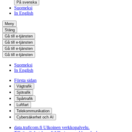
På svenska
Suomeksi
In English
Meny
Stäng
Gå till e-tjänsten
Gå till e-tjänsten
Gå till e-tjänsten
Gå till e-tjänsten
Suomeksi
In English
Första sidan
Vägtrafik
Sjötrafik
Spårtrafik
Luftfart
Telekommunikation
Cybersäkerhet och AI
data.traficom.fi
Ulkoinen verkkopalvelu.