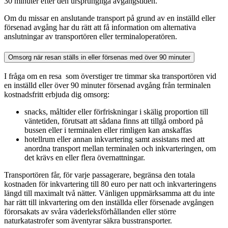
30 minuter efter den ursprungliga avgångstiden.
Om du missar en anslutande transport på grund av en inställd eller
försenad avgång har du rätt att få information om alternativa
anslutningar av transportören eller terminaloperatören.
Omsorg när resan ställs in eller försenas med över 90 minuter
I fråga om en resa som överstiger tre timmar ska transportören vid
en inställd eller över 90 minuter försenad avgång från terminalen
kostnadsfritt erbjuda dig omsorg:
snacks, måltider eller förfriskningar i skälig proportion till
väntetiden, förutsatt att sådana finns att tillgå ombord på
bussen eller i terminalen eller rimligen kan anskaffas
hotellrum eller annan inkvartering samt assistans med att
anordna transport mellan terminalen och inkvarteringen, om
det krävs en eller flera övernattningar.
Transportören får, för varje passagerare, begränsa den totala
kostnaden för inkvartering till 80 euro per natt och inkvarteringens
längd till maximalt två nätter. Vänligen uppmärksamma att du inte
har rätt till inkvartering om den inställda eller försenade avgången
förorsakats av svåra väderleksförhållanden eller större
naturkatastrofer som äventyrar säkra busstransporter.