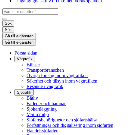
Tillgänglighetskrav.fi
Ulkoinen verkkopalvelu.
Sök
Sök
Gå till e-tjänsten
Gå till e-tjänsten
Första sidan
Vägtrafik
Bilister
Transportbranschen
Övriga företag inom vägtrafiken
Säkerhet och tillsyn inom vägtrafiken
Resande i vägtrafik
Sjötrafik
Båtliv
Farleder och hamnar
Sjökartläggning
Marin miljö
Sjöfartsbehörigheter och sjöfartshälsa
Författningar och digitalisering inom sjöfarten
Handelssjöfarten