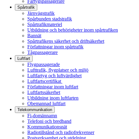
Fartygspassagerare
Spårtrafik
Järnvägstrafik
Spårbunden stadstrafik
Spårtrafikmateriel
Utbildning och behörigheter inom spårtrafiken
Bannät
Spårtrafikens säkerhet och driftsäkerhet
Författningar inom spårtrafik
Tågpassagerare
Luftfart
Flygpassagerade
Lufttrafik, flygplatser och miljö
Luftfartyg och luftvärdighet
Luftfartscertifikat
Författningar inom luftfart
Luftfartssäkerhet
Utbildning inom luftfarten
Obemannad luftfart
Telekommunikation
Fi-domännamn
Telefoni och bredband
Kommunikationsnät
Radiotillstånd och radiofrekvenser
Postverksamhet och utdelning