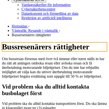
Cybersäkerhet och AI
Vardagssäkerhet för information
Cybersäkerhetscentret
Dataekonomi och förmedling av data
Reglering av artificiell intelligens
Hemsidan
›
Vägtrafik: Resande i vägtrafik
›
Bussresenärers rättigheter
Bussresenärers rättigheter
Om bussresan försenas med över två timmar eller turen ställs in har
du rätt att antingen omboka resan eller avboka resan och få
återbetalning motsvarande biljettpriset. Om du inte har erbjudits
möjlighet att välja kan du utöver återbetalning motsvarande
biljettpriset begära ersättning som uppgår till 50 % av biljettpriset.
Vid problem ska du alltid kontakta
busbolaget först
Vid problem ska du alltid kontakta transportören först. Du ska lämna
in klagomålet inom tre (3) månader.