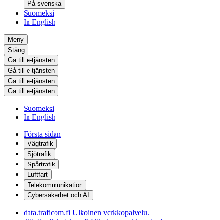
På svenska
Suomeksi
In English
Meny
Stäng
Gå till e-tjänsten
Gå till e-tjänsten
Gå till e-tjänsten
Gå till e-tjänsten
Suomeksi
In English
Första sidan
Vägtrafik
Sjötrafik
Spårtrafik
Luftfart
Telekommunikation
Cybersäkerhet och AI
data.traficom.fi
Ulkoinen verkkopalvelu.