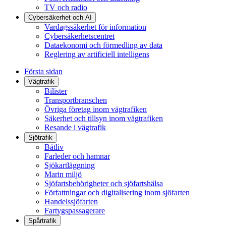
TV och radio
Cybersäkerhet och AI
Vardagssäkerhet för information
Cybersäkerhetscentret
Dataekonomi och förmedling av data
Reglering av artificiell intelligens
Första sidan
Vägtrafik
Bilister
Transportbranschen
Övriga företag inom vägtrafiken
Säkerhet och tillsyn inom vägtrafiken
Resande i vägtrafik
Sjötrafik
Båtliv
Farleder och hamnar
Sjökartläggning
Marin miljö
Sjöfartsbehörigheter och sjöfartshälsa
Författningar och digitalisering inom sjöfarten
Handelssjöfarten
Fartygspassagerare
Spårtrafik