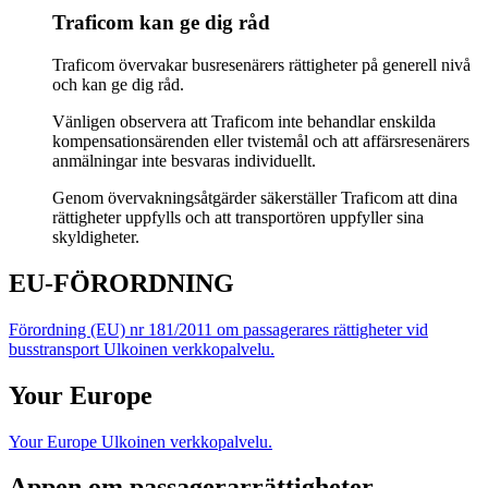
Traficom kan ge dig råd
Traficom övervakar busresenärers rättigheter på generell nivå
och kan ge dig råd.
Vänligen observera att Traficom inte behandlar enskilda
kompensationsärenden eller tvistemål och att affärsresenärers
anmälningar inte besvaras individuellt.
Genom övervakningsåtgärder säkerställer Traficom att dina
rättigheter uppfylls och att transportören uppfyller sina
skyldigheter.
EU-FÖRORDNING
Förordning (EU) nr 181/2011 om passagerares rättigheter vid
busstransport
Ulkoinen verkkopalvelu.
Your Europe
Your Europe
Ulkoinen verkkopalvelu.
Appen om passagerarrättigheter