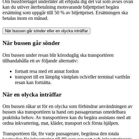
Om bussföretaget underlåter att erbjuda dig det val som avses ovan
kan du utöver återbetalning motsvarande biljettpriset begära
ersättning som uppgår tilll 50 % av biljettpriset. Ersättningen ska
betalas inom en månad.
När bussen går sönder eller en olycka inträffar
När bussen går sönder
Om bussen under resan blir köroduglig ska transportören
tillhandahålla ett av följande alternativ:
fortsatt resa med ett annat fordon
transport till en lämplig väntplats och/eller terminal varifrån
resan kan fortsätta.
När en olycka inträffar
Om bussen råkar ut för en olycka som förhindrar användningen av
bussen ska transportören ta hand om passagerarnas omedelbara
praktiska behov. Av transportören kan du begära assistans med att
ordna inkvartering, mat, kläder, transport och första hjälpen.
Transportören får, för varje passagerare, begränsa den totala