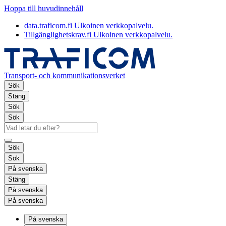
Hoppa till huvudinnehåll
data.traficom.fi
Ulkoinen verkkopalvelu.
Tillgänglighetskrav.fi
Ulkoinen verkkopalvelu.
Transport- och kommunikationsverket
Sök
Stäng
Sök
Sök
Sök
Sök
På svenska
Stäng
På svenska
På svenska
På svenska