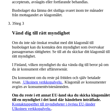
accepterats, avslagits eller fortfarande behandlas.
Busbolaget ska lämna det slutliga svaret inom tre månader
från mottagandet av klagomålet.
3
Steg 3
Vänd dig till rätt myndighet
Om du inte når önskat resultat med ditt klagomål till
busbolaget kan du kontakta den myndighet som övervakar
passagerarnas rättigheter. Se till att du skickar ditt klagomål till
rätt myndighet.
I Finland, vilken myndighet du ska vända dig till beror på om
du är konsument eller affärsresenär.
Du konsument om du reste på fritiden och själv betalade
resan.
Ulkoinen verkkopalvelu.
. Klagomål av konsumenter
avgörs av konsumenttvistenämnden.
Om du reste i ett annat EU-land ska du skicka klagomålet
till en myndighet i det land där händelsen inträffade.
Kontaktuppgifter till myndigheter i övriga EU-länder
Ulkoinen verkkopalvelu.
.