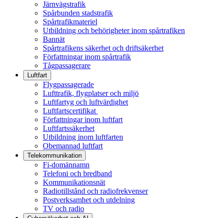
Järnvägstrafik
Spårbunden stadstrafik
Spårtrafikmateriel
Utbildning och behörigheter inom spårtrafiken
Bannät
Spårtrafikens säkerhet och driftsäkerhet
Författningar inom spårtrafik
Tågpassagerare
Luftfart
Flygpassagerade
Lufttrafik, flygplatser och miljö
Luftfartyg och luftvärdighet
Luftfartscertifikat
Författningar inom luftfart
Luftfartssäkerhet
Utbildning inom luftfarten
Obemannad luftfart
Telekommunikation
Fi-domännamn
Telefoni och bredband
Kommunikationsnät
Radiotillstånd och radiofrekvenser
Postverksamhet och utdelning
TV och radio