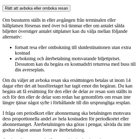
Rätt att avboka eller omboka resan
Om bussturen ställs in eller avgången från terminalen eller
hållplatsen försenas med över två timmar eller om antalet sålda
biljetter överstiger antalet sittplatser kan du välja mellan följande
alternativ:
fortsatt resa eller ombokning till slutdestinationen utan extra
kostnad
avbokning och återbetalning motsvarande biljettpriset.
Dessutom kan du begära en kostnadsfri returresa med buss till
din avreseplats.
Om du väljer att avboka resan ska ersättningen betalas ut inom 14
dagar efter det att bussföretaget har tagit emot din begäran. Du kan
begära att få ersättning för den eller de delar av resan som ställts in
och för den eller de delar som redan har genomförts om resan inte
längre tjänar något syfte i förhållande till din ursprungliga resplan.
I fråga om periodkort eller abonnemang ska betalningen motsvara
dess proportionella andel av hela kostnaden för periodkortet eller
abonnemanget. Återbetalningen ska göras i pengar, såvida du inte
godtar någon annan form av återbetalning.