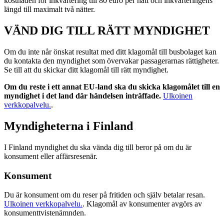
kostnaden för inkvartering till 80 euro per natt och inkvarteringens
längd till maximalt två nätter.
VÄND DIG TILL RÄTT MYNDIGHET
Om du inte når önskat resultat med ditt klagomål till busbolaget kan
du kontakta den myndighet som övervakar passagerarnas rättigheter.
Se till att du skickar ditt klagomål till rätt myndighet.
Om du reste i ett annat EU-land ska du skicka klagomålet till en
myndighet i det land där händelsen inträffade.
Ulkoinen
verkkopalvelu.
.
Myndigheterna i Finland
I Finland myndighet du ska vända dig till beror på om du är
konsument eller affärsresenär.
Konsument
Du är konsument om du reser på fritiden och själv betalar resan.
Ulkoinen verkkopalvelu.
. Klagomål av konsumenter avgörs av
konsumenttvistenämnden.