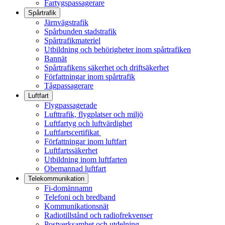
Fartygspassagerare
Spårtrafik
Järnvägstrafik
Spårbunden stadstrafik
Spårtrafikmateriel
Utbildning och behörigheter inom spårtrafiken
Bannät
Spårtrafikens säkerhet och driftsäkerhet
Författningar inom spårtrafik
Tågpassagerare
Luftfart
Flygpassagerade
Lufttrafik, flygplatser och miljö
Luftfartyg och luftvärdighet
Luftfartscertifikat
Författningar inom luftfart
Luftfartssäkerhet
Utbildning inom luftfarten
Obemannad luftfart
Telekommunikation
Fi-domännamn
Telefoni och bredband
Kommunikationsnät
Radiotillstånd och radiofrekvenser
Postverksamhet och utdelning