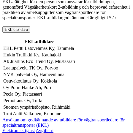
EKL-rättighet för den person som ansvarar för utbildningen,
genomförd Vägsäkerhetskort 2-utbildning och beprövad erfarenhet i
praktiken av arbetsuppgifter som vägtransportledare för
specialtransporter. EKL-utbildargodkännandet är giltigt i 5 år.
EKL-utbildare
EKL-utbildare
EKL Pertti Latovehmas Ky, Tammela
Hukin Trafiikki Ky, Kauhajoki
Ab Jusslins Eco-Trend Oy, Mustasaari
Laatupalvelu TK Oy, Porvoo
NVK-palvelut Oy, Hämeenlinna
Osuvakoulutus Oy, Kokkola
Oy Porin Hanke Ab, Pori
Pecla Oy, Pietarsaari
Pernotrans Oy, Turku
Suomen ympäristöopisto, Riihimäki
T:mi Antti Valkonen, Kuortane
Ansökan om godkännande av utbildare för vägtransportledare för
specialtransporter (EKL)
Elektronisk tjänst
|
Avgiftsfri