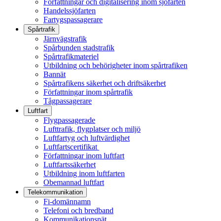
Författningar och digitalisering inom sjöfarten
Handelssjöfarten
Fartygspassagerare
Spårtrafik
Järnvägstrafik
Spårbunden stadstrafik
Spårtrafikmateriel
Utbildning och behörigheter inom spårtrafiken
Bannät
Spårtrafikens säkerhet och driftsäkerhet
Författningar inom spårtrafik
Tågpassagerare
Luftfart
Flygpassagerade
Lufttrafik, flygplatser och miljö
Luftfartyg och luftvärdighet
Luftfartscertifikat
Författningar inom luftfart
Luftfartssäkerhet
Utbildning inom luftfarten
Obemannad luftfart
Telekommunikation
Fi-domännamn
Telefoni och bredband
Kommunikationsnät