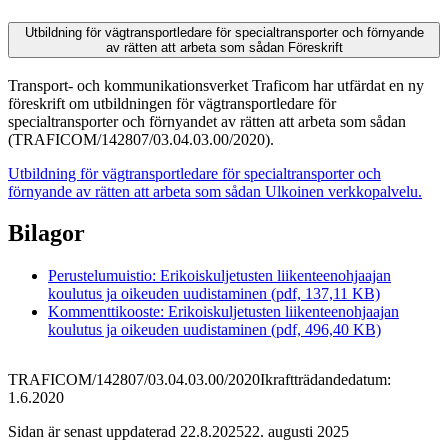
Utbildning för vägtransportledare för specialtransporter och förnyande
av rätten att arbeta som sådan
Föreskrift
Transport- och kommunikationsverket Traficom har utfärdat en ny
föreskrift om utbildningen för vägtransportledare för
specialtransporter och förnyandet av rätten att arbeta som sådan
(TRAFICOM/142807/03.04.03.00/2020).
Utbildning för vägtransportledare för specialtransporter och
förnyande av rätten att arbeta som sådan
Ulkoinen verkkopalvelu.
Bilagor
Perustelumuistio: Erikoiskuljetusten liikenteenohjaajan
koulutus ja oikeuden uudistaminen (pdf, 137,11 KB)
Kommenttikooste: Erikoiskuljetusten liikenteenohjaajan
koulutus ja oikeuden uudistaminen (pdf, 496,40 KB)
TRAFICOM/142807/03.04.03.00/2020
Ikraftträdandedatum:
1.6.2020
Sidan är senast uppdaterad
22.8.2025
22. augusti 2025