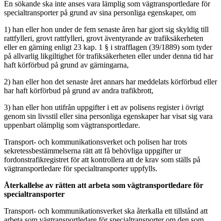
En sökande ska inte anses vara lämplig som vägtransportledare för
specialtransporter på grund av sina personliga egenskaper, om
1) han eller hon under de fem senaste åren har gjort sig skyldig till
rattfylleri, grovt rattfylleri, grovt äventyrande av trafiksäkerheten
eller en gärning enligt 23 kap. 1 § i strafflagen (39/1889) som tyder
på allvarlig likgiltighet för trafiksäkerheten eller under denna tid har
haft körförbud på grund av gärningarna,
2) han eller hon det senaste året annars har meddelats körförbud eller
har haft körförbud på grund av andra trafikbrott,
3) han eller hon utifrån uppgifter i ett av polisens register i övrigt
genom sin livsstil eller sina personliga egenskaper har visat sig vara
uppenbart olämplig som vägtransportledare.
Transport- och kommunikationsverket och polisen har trots
sekretessbestämmelserna rätt att få behövliga uppgifter ur
fordonstrafikregistret för att kontrollera att de krav som ställs på
vägtransportledare för specialtransporter uppfylls.
Återkallelse av rätten att arbeta som vägtransportledare för
specialtransporter
Transport- och kommunikationsverket ska återkalla ett tillstånd att
arbeta som vägtransportledare för specialtransporter om den som