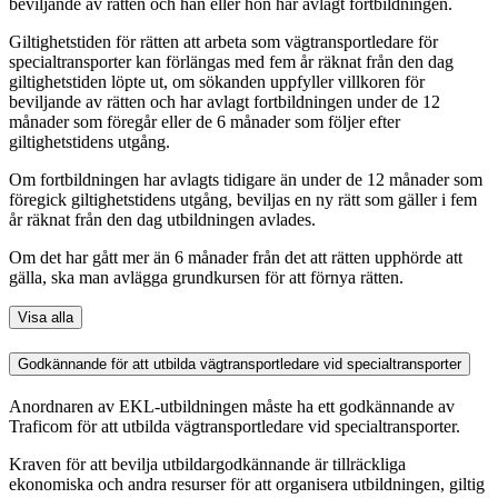
beviljande av rätten och han eller hon har avlagt fortbildningen.
Giltighetstiden för rätten att arbeta som vägtransportledare för
specialtransporter kan förlängas med fem år räknat från den dag
giltighetstiden löpte ut, om sökanden uppfyller villkoren för
beviljande av rätten och har avlagt fortbildningen under de 12
månader som föregår eller de 6 månader som följer efter
giltighetstidens utgång.
Om fortbildningen har avlagts tidigare än under de 12 månader som
föregick giltighetstidens utgång, beviljas en ny rätt som gäller i fem
år räknat från den dag utbildningen avlades.
Om det har gått mer än 6 månader från det att rätten upphörde att
gälla, ska man avlägga grundkursen för att förnya rätten.
Visa alla
Godkännande för att utbilda vägtransportledare vid specialtransporter
Anordnaren av EKL-utbildningen måste ha ett godkännande av
Traficom för att utbilda vägtransportledare vid specialtransporter.
Kraven för att bevilja utbildargodkännande är tillräckliga
ekonomiska och andra resurser för att organisera utbildningen, giltig