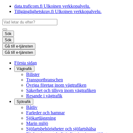
data.traficom.fi
Ulkoinen verkkopalvelu.
Tillgänglighetskrav.fi
Ulkoinen verkkopalvelu.
Sök
Sök
Gå till e-tjänsten
Gå till e-tjänsten
Första sidan
Vägtrafik
Bilister
Transportbranschen
Övriga företag inom vägtrafiken
Säkerhet och tillsyn inom vägtrafiken
Resande i vägtrafik
Sjötrafik
Båtliv
Farleder och hamnar
Sjökartläggning
Marin miljö
Sjöfartsbehörigheter och sjöfartshälsa