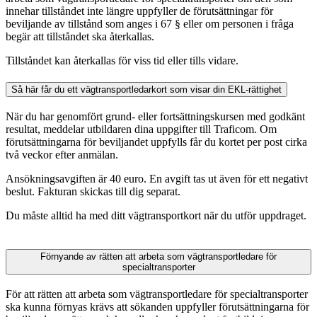
innehar tillståndet inte längre uppfyller de förutsättningar för
beviljande av tillstånd som anges i 67 § eller om personen i fråga
begär att tillståndet ska återkallas.
Tillståndet kan återkallas för viss tid eller tills vidare.
Så här får du ett vägtransportledarkort som visar din EKL-rättighet
När du har genomfört grund- eller fortsättningskursen med godkänt
resultat, meddelar utbildaren dina uppgifter till Traficom. Om
förutsättningarna för beviljandet uppfylls får du kortet per post cirka
två veckor efter anmälan.
Ansökningsavgiften är 40 euro. En avgift tas ut även för ett negativt
beslut. Fakturan skickas till dig separat.
Du måste alltid ha med ditt vägtransportkort när du utför uppdraget.
Förnyande av rätten att arbeta som vägtransportledare för
specialtransporter
För att rätten att arbeta som vägtransportledare för specialtransporter
ska kunna förnyas krävs att sökanden uppfyller förutsättningarna för