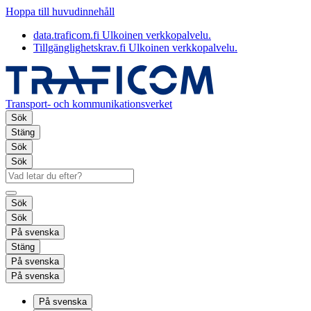
Hoppa till huvudinnehåll
data.traficom.fi
Ulkoinen verkkopalvelu.
Tillgänglighetskrav.fi
Ulkoinen verkkopalvelu.
Transport- och kommunikationsverket
Sök
Stäng
Sök
Sök
Sök
Sök
På svenska
Stäng
På svenska
På svenska
På svenska