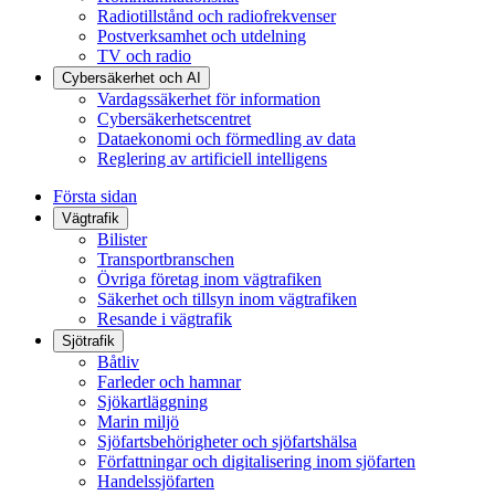
Radiotillstånd och radiofrekvenser
Postverksamhet och utdelning
TV och radio
Cybersäkerhet och AI
Vardagssäkerhet för information
Cybersäkerhetscentret
Dataekonomi och förmedling av data
Reglering av artificiell intelligens
Första sidan
Vägtrafik
Bilister
Transportbranschen
Övriga företag inom vägtrafiken
Säkerhet och tillsyn inom vägtrafiken
Resande i vägtrafik
Sjötrafik
Båtliv
Farleder och hamnar
Sjökartläggning
Marin miljö
Sjöfartsbehörigheter och sjöfartshälsa
Författningar och digitalisering inom sjöfarten
Handelssjöfarten