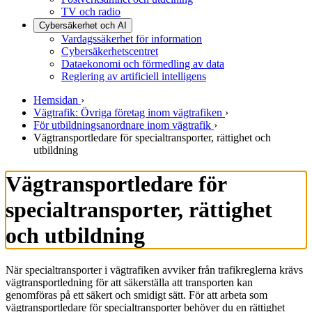
TV och radio
Cybersäkerhet och AI
Vardagssäkerhet för information
Cybersäkerhetscentret
Dataekonomi och förmedling av data
Reglering av artificiell intelligens
Hemsidan
›
Vägtrafik: Övriga företag inom vägtrafiken
›
För utbildningsanordnare inom vägtrafik
›
Vägtransportledare för specialtransporter, rättighet och
utbildning
Vägtransportledare för
specialtransporter, rättighet
och utbildning
När specialtransporter i vägtrafiken avviker från trafikreglerna krävs
vägtransportledning för att säkerställa att transporten kan
genomföras på ett säkert och smidigt sätt. För att arbeta som
vägtransportledare för specialtransporter behöver du en rättighet