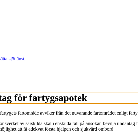
ätta sjötjänst
tag för fartygsapotek
fartygets fartområde avviker från det nuvarande fartområdet enligt fart
sverket av särskilda skäl i enskilda fall på ansökan bevilja undantag 
 möjlighet att få adekvat första hjälpen och sjukvård ombord.