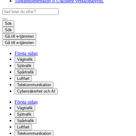
Tillgänglighetskrav.fi
Ulkoinen verkkopalvelu.
Sök
Sök
Gå till e-tjänsten
Gå till e-tjänsten
Första sidan
Vägtrafik
Sjötrafik
Spårtrafik
Luftfart
Telekommunikation
Cybersäkerhet och AI
Första sidan
Vägtrafik
Sjötrafik
Spårtrafik
Luftfart
Telekommunikation