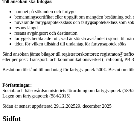
Till ansökan ska bifogas:
namnet på sökanden och fartyget
bemanningscertifikat eller uppgift om mängden besättning och 
nuvarande fartygsapoteksklass och fartygsapoteksklass som sö
resans längd
resans avgångsort och destination
fartygets beräknade rutt, vad är största avståndet i sjömil till n
tiden för vilken tillstånd till undantag för fartygsapotek söks
Sänd ansökan jämte bilagor till registratorskontoret: registrator@traf
eller per post: Transport- och kommunikationsverket (Traficom),
Beslut om tillstånd till undantag för fartygsapotek 500€. Beslut om till
Författningar:
Social- och hälsovårdsministeriets förordning om fartygsapotek (589/
Lagen om fartygsapotek (584/2015)
Sidan är senast uppdaterad
29.12.2025
29. december 2025
Sidfot