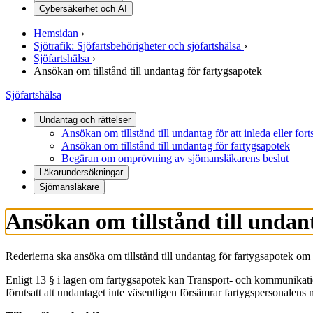
Cybersäkerhet och AI
Hemsidan
›
Sjötrafik: Sjöfartsbehörigheter och sjöfartshälsa
›
Sjöfartshälsa
›
Ansökan om tillstånd till undantag för fartygsapotek
Sjöfartshälsa
Undantag och rättelser
Ansökan om tillstånd till undantag för att inleda eller forts
Ansökan om tillstånd till undantag för fartygsapotek
Begäran om omprövning av sjömansläkarens beslut
Läkarundersökningar
Sjömansläkare
Ansökan om tillstånd till undan
Rederierna ska ansöka om tillstånd till undantag för fartygsapotek om 
Enligt 13 § i lagen om fartygsapotek kan Transport- och kommunikation
förutsatt att undantaget inte väsentligen försämrar fartygspersonalens