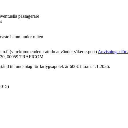
eventuella passagerare
ks
ärmaste hamn under rutten
icom.fi (vi rekommenderar att du använder säker e-post)
Anvisningar för a
 PB 320, 00059 TRAFICOM
stånd till undantag för fartygsapotek är 600€ fr.o.m. 1.1.2026.
2015)