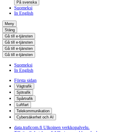
På svenska
Suomeksi
In English
Meny
Stäng
Gå till e-tjänsten
Gå till e-tjänsten
Gå till e-tjänsten
Gå till e-tjänsten
Suomeksi
In English
Första sidan
Vägtrafik
Sjötrafik
Spårtrafik
Luftfart
Telekommunikation
Cybersäkerhet och AI
data.traficom.fi
Ulkoinen verkkopalvelu.