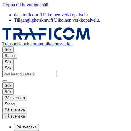
Hoppa till huvudinnehåll
data.traficom.fi
Ulkoinen verkkopalvelu.
Tillgänglighetskrav.fi
Ulkoinen verkkopalvelu.
Transport- och kommunikationsverket
Sök
Stäng
Sök
Sök
Sök
Sök
På svenska
Stäng
På svenska
På svenska
På svenska