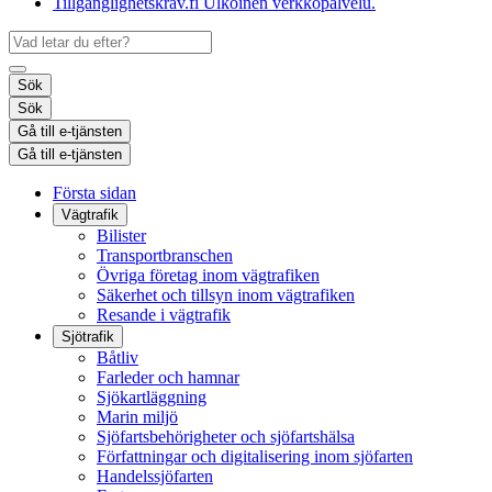
Tillgänglighetskrav.fi
Ulkoinen verkkopalvelu.
Sök
Sök
Gå till e-tjänsten
Gå till e-tjänsten
Första sidan
Vägtrafik
Bilister
Transportbranschen
Övriga företag inom vägtrafiken
Säkerhet och tillsyn inom vägtrafiken
Resande i vägtrafik
Sjötrafik
Båtliv
Farleder och hamnar
Sjökartläggning
Marin miljö
Sjöfartsbehörigheter och sjöfartshälsa
Författningar och digitalisering inom sjöfarten
Handelssjöfarten