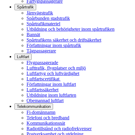
Fartygspassagerare
Spårtrafik
Järnvägstrafik
Spårbunden stadstrafik
Spårtrafikmateriel
Utbildning och behörigheter inom spårtrafiken
Bannät
Spårtrafikens säkerhet och driftsäkerhet
Författningar inom spårtrafik
Tågpassagerare
Luftfart
Flygpassagerade
Lufttrafik, flygplatser och miljö
Luftfartyg och luftvärdighet
Luftfartscertifikat
Författningar inom luftfart
Luftfartssäkerhet
Utbildning inom luftfarten
Obemannad luftfart
Telekommunikation
Fi-domännamn
Telefoni och bredband
Kommunikationsnät
Radiotillstånd och radiofrekvenser
Postverksamhet och utdelning