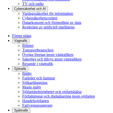
TV och radio
Cybersäkerhet och AI
Vardagssäkerhet för information
Cybersäkerhetscentret
Dataekonomi och förmedling av data
Reglering av artificiell intelligens
Första sidan
Vägtrafik
Bilister
Transportbranschen
Övriga företag inom vägtrafiken
Säkerhet och tillsyn inom vägtrafiken
Resande i vägtrafik
Sjötrafik
Båtliv
Farleder och hamnar
Sjökartläggning
Marin miljö
Sjöfartsbehörigheter och sjöfartshälsa
Författningar och digitalisering inom sjöfarten
Handelssjöfarten
Fartygspassagerare
Spårtrafik