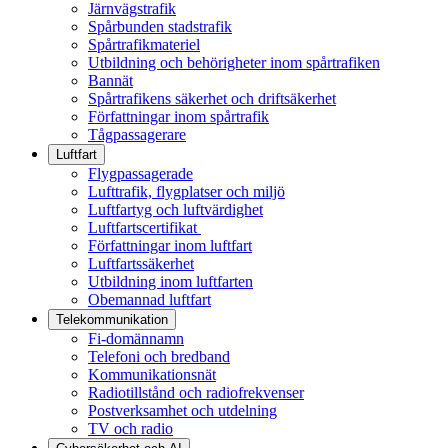
Järnvägstrafik
Spårbunden stadstrafik
Spårtrafikmateriel
Utbildning och behörigheter inom spårtrafiken
Bannät
Spårtrafikens säkerhet och driftsäkerhet
Författningar inom spårtrafik
Tågpassagerare
Luftfart
Flygpassagerade
Lufttrafik, flygplatser och miljö
Luftfartyg och luftvärdighet
Luftfartscertifikat
Författningar inom luftfart
Luftfartssäkerhet
Utbildning inom luftfarten
Obemannad luftfart
Telekommunikation
Fi-domännamn
Telefoni och bredband
Kommunikationsnät
Radiotillstånd och radiofrekvenser
Postverksamhet och utdelning
TV och radio