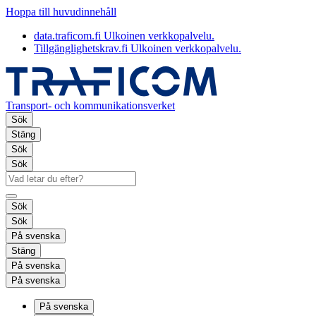
Hoppa till huvudinnehåll
data.traficom.fi
Ulkoinen verkkopalvelu.
Tillgänglighetskrav.fi
Ulkoinen verkkopalvelu.
Transport- och kommunikationsverket
Sök
Stäng
Sök
Sök
Sök
Sök
På svenska
Stäng
På svenska
På svenska
På svenska