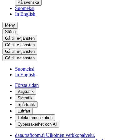
På svenska
Suomeksi
In English
Meny
Stäng
Gå till e-tjänsten
Gå till e-tjänsten
Gå till e-tjänsten
Gå till e-tjänsten
Suomeksi
In English
Första sidan
Vägtrafik
Sjötrafik
Spårtrafik
Luftfart
Telekommunikation
Cybersäkerhet och AI
data.traficom.fi
Ulkoinen verkkopalvelu.