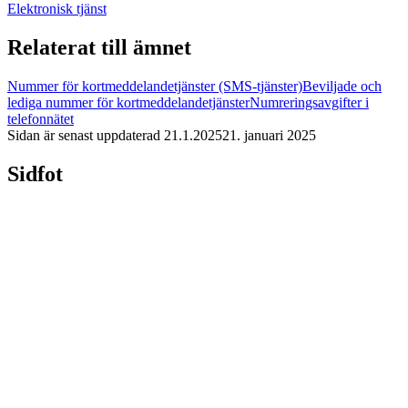
Elektronisk tjänst
Relaterat till ämnet
Nummer för kortmeddelandetjänster (SMS-tjänster)
Beviljade och
lediga nummer för kortmeddelandetjänster
Numreringsavgifter i
telefonnätet
Sidan är senast uppdaterad
21.1.2025
21. januari 2025
Sidfot