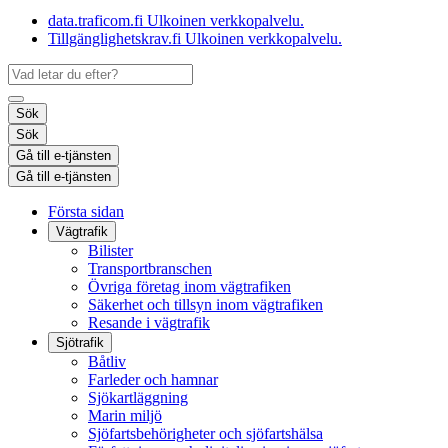
data.traficom.fi
Ulkoinen verkkopalvelu.
Tillgänglighetskrav.fi
Ulkoinen verkkopalvelu.
Sök
Sök
Gå till e-tjänsten
Gå till e-tjänsten
Första sidan
Vägtrafik
Bilister
Transportbranschen
Övriga företag inom vägtrafiken
Säkerhet och tillsyn inom vägtrafiken
Resande i vägtrafik
Sjötrafik
Båtliv
Farleder och hamnar
Sjökartläggning
Marin miljö
Sjöfartsbehörigheter och sjöfartshälsa