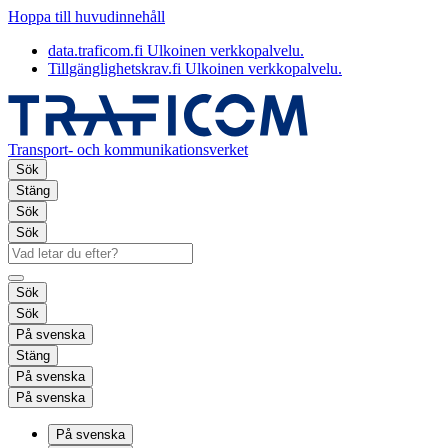
Hoppa till huvudinnehåll
data.traficom.fi
Ulkoinen verkkopalvelu.
Tillgänglighetskrav.fi
Ulkoinen verkkopalvelu.
Transport- och kommunikationsverket
Sök
Stäng
Sök
Sök
Sök
Sök
På svenska
Stäng
På svenska
På svenska
På svenska