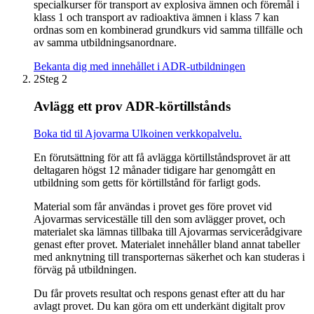
specialkurser för transport av explosiva ämnen och föremål i
klass 1 och transport av radioaktiva ämnen i klass 7 kan
ordnas som en kombinerad grundkurs vid samma tillfälle och
av samma utbildningsanordnare.
Bekanta dig med innehållet i ADR-utbildningen
2
Steg 2
Avlägg ett prov ADR-körtillstånds
Boka tid til Ajovarma
Ulkoinen verkkopalvelu.
En förutsättning för att få avlägga körtillståndsprovet är att
deltagaren högst 12 månader tidigare har genomgått en
utbildning som getts för körtillstånd för farligt gods.
Material som får användas i provet ges före provet vid
Ajovarmas serviceställe till den som avlägger provet, och
materialet ska lämnas tillbaka till Ajovarmas servicerådgivare
genast efter provet. Materialet innehåller bland annat tabeller
med anknytning till transporternas säkerhet och kan studeras i
förväg på utbildningen.
Du får provets resultat och respons genast efter att du har
avlagt provet. Du kan göra om ett underkänt digitalt prov