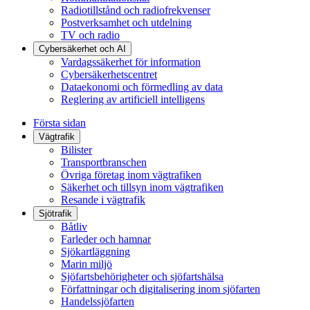
Radiotillstånd och radiofrekvenser
Postverksamhet och utdelning
TV och radio
Cybersäkerhet och AI
Vardagssäkerhet för information
Cybersäkerhetscentret
Dataekonomi och förmedling av data
Reglering av artificiell intelligens
Första sidan
Vägtrafik
Bilister
Transportbranschen
Övriga företag inom vägtrafiken
Säkerhet och tillsyn inom vägtrafiken
Resande i vägtrafik
Sjötrafik
Båtliv
Farleder och hamnar
Sjökartläggning
Marin miljö
Sjöfartsbehörigheter och sjöfartshälsa
Författningar och digitalisering inom sjöfarten
Handelssjöfarten