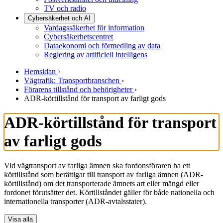
TV och radio
Cybersäkerhet och AI
Vardagssäkerhet för information
Cybersäkerhetscentret
Dataekonomi och förmedling av data
Reglering av artificiell intelligens
Hemsidan
›
Vägtrafik: Transportbranschen
›
Förarens tillstånd och behörigheter
›
ADR-körtillstånd för transport av farligt gods
ADR-körtillstånd för transport
av farligt gods
Vid vägtransport av farliga ämnen ska fordonsföraren ha ett
körtillstånd som berättigar till transport av farliga ämnen (ADR-
körtillstånd) om det transporterade ämnets art eller mängd eller
fordonet förutsätter det. Körtillståndet gäller för både nationella och
internationella transporter (ADR-avtalsstater).
Visa alla