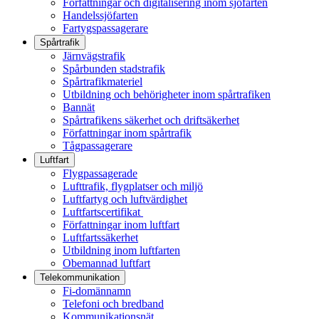
Författningar och digitalisering inom sjöfarten
Handelssjöfarten
Fartygspassagerare
Spårtrafik
Järnvägstrafik
Spårbunden stadstrafik
Spårtrafikmateriel
Utbildning och behörigheter inom spårtrafiken
Bannät
Spårtrafikens säkerhet och driftsäkerhet
Författningar inom spårtrafik
Tågpassagerare
Luftfart
Flygpassagerade
Lufttrafik, flygplatser och miljö
Luftfartyg och luftvärdighet
Luftfartscertifikat
Författningar inom luftfart
Luftfartssäkerhet
Utbildning inom luftfarten
Obemannad luftfart
Telekommunikation
Fi-domännamn
Telefoni och bredband
Kommunikationsnät