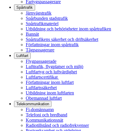
Fartygspassagerare
Spårtrafik
Järnvägstrafik
Spårbunden stadstrafik
Spårtrafikmateriel
Utbildning och behörigheter inom spårtrafiken
Bannät
Spårtrafikens säkerhet och driftsäkerhet
Författningar inom spårtrafik
Tågpassagerare
Luftfart
Flygpassagerade
Lufttrafik, flygplatser och miljö
Luftfartyg och luftvärdighet
Luftfartscertifikat
Författningar inom luftfart
Luftfartssäkerhet
Utbildning inom luftfarten
Obemannad luftfart
Telekommunikation
Fi-domännamn
Telefoni och bredband
Kommunikationsnät
Radiotillstånd och radiofrekvenser
Postverksamhet och utdelning