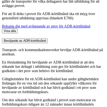
gäller de transporter för vilka deltagaren har fått utbildning för att
avlägga provet.
För att få delta i provet för ADR-körtillstånd ska ett intyg över
genomförd utbildning uppvisas (blankett E700).
Bekanta dig med avläggande av prov för ADR-körtillstånd
Visa alla
Beviljande av ADR-körtillstånd
Transport- och kommunikationsverket beviljar ADR-körtillstånd på
ansökan.
En förutsättning för beviljande av ADR-körtillstånd är att den
sökande har deltagit i utbildning som ges för körtillståndet och har
godkänts i det prov som behövs för körtillstånd.
Giltighetstiden för ett ADR-körtillstånd kan under giltighetstiden
förlängas för en viss tid om den sökande uppfyller villkoren för
beviljande av körtillstånd och har blivit godkänd i ett prov som
motsvarar en fortbildningskurs.
Om den sökande har blivit godkänd i provet som motsvarar en
fortbildningskurs tidigare än 12 månader innan körtillståndets