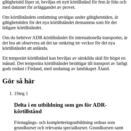
giltighetstid löper ut, beviljas ett nytt körtillstånd för fem år från och
med datumet för avläggandet av provet.
Om körtillståndets omfattning utvidgas under giltighetstiden, är
giltighetstiden för det nya körtillståndet densamma som för det
tidigare körtillståndet.
Om du behöver ADR-körtillståndet för internationella transporter, är
det bra att observera att det tar omkring tre veckor för det nya
körtillståndet att anlända.
Ett temporärt körtillstånd kan beviljas av särskilda skäl för högst en
månad. Det temporära körtillståndet berättigar till transport av farligt
gods endast i Finland, med undantag av landskapet Åland.
Gör så här
1
Steg 1
Delta i en utbildning som ges för ADR-
körtillstånd
Förstagångs- och kompletteringsutbildning ordnas som
grundkurser och relevanta specialkurser. Grundkursen samt