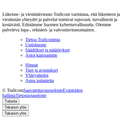
Liikenne- ja viestintävirasto Traficom varmistaa, että liikenteen ja
viestinnän yhteydet ja palvelut toimivat sujuvasti, turvallisesti ja
kestävästi. Edistämme Suomen kyberturvallisuutta. Olemme
palveleva lupa-, rekisteri- ja valvontaviranomainen.
Tietoa Traficomista
Uutishuone
Säädökset ja määräykset
Asioi kanssamme
Hinnat
Tuet ja avustukset
Yhteystiedot
Anna palautetta
© Traficom
Saavutettavuusseloste
Evästeiden
hallinta
Tietosuojaseloste
Tulosta
Takaisin ylös
Takaisin ylös