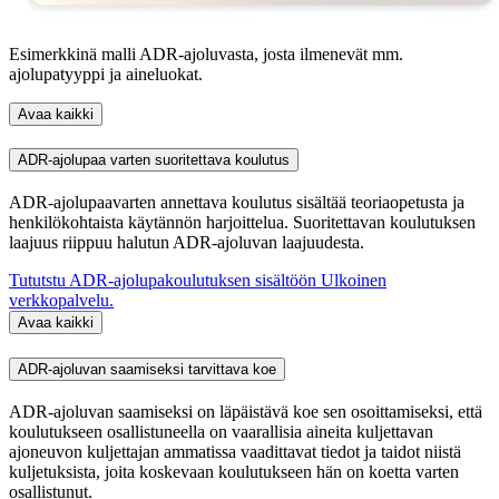
Esimerkkinä malli ADR-ajoluvasta, josta ilmenevät mm.
ajolupatyyppi ja aineluokat.
Avaa kaikki
ADR-ajolupaa varten suoritettava koulutus
ADR-ajolupaavarten annettava koulutus sisältää teoriaopetusta ja
henkilökohtaista käytännön harjoittelua. Suoritettavan koulutuksen
laajuus riippuu halutun ADR-ajoluvan laajuudesta.
Tututstu ADR-ajolupakoulutuksen sisältöön
Ulkoinen
verkkopalvelu.
Avaa kaikki
ADR-ajoluvan saamiseksi tarvittava koe
ADR-ajoluvan saamiseksi on läpäistävä koe sen osoittamiseksi, että
koulutukseen osallistuneella on vaarallisia aineita kuljettavan
ajoneuvon kuljettajan ammatissa vaadittavat tiedot ja taidot niistä
kuljetuksista, joita koskevaan koulutukseen hän on koetta varten
osallistunut.