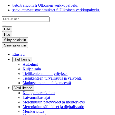
tieto.traficom.fi
Ulkoinen verkkopalvelu.
saavutettavuusvaatimukset.fi
Ulkoinen verkkopalvelu.
Hae
Hae
Siirry asiointiin
Siirry asiointiin
Etusivu
Tieliikenne
Autoilijat
Kuljetusala
Tieliikenteen muut yritykset
Tieliikenteen turvallisuus ja valvonta
Matkustaminen tieliikenteessä
Vesiliikenne
Kauppamerenkulku
Laivamatkustajat
Merenkulun pätevyydet ja meriterveys
Merenkulun säädökset ja digitalisaatio
Merikartoitus