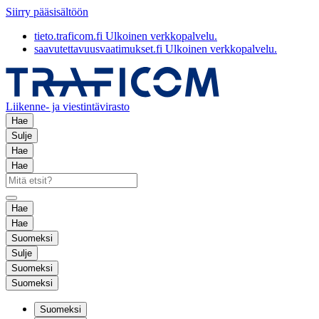
Siirry pääsisältöön
tieto.traficom.fi
Ulkoinen verkkopalvelu.
saavutettavuusvaatimukset.fi
Ulkoinen verkkopalvelu.
Liikenne- ja viestintävirasto
Hae
Sulje
Hae
Hae
Hae
Hae
Suomeksi
Sulje
Suomeksi
Suomeksi
Suomeksi