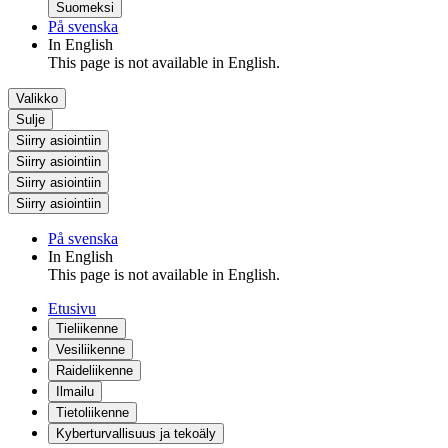
Suomeksi
På svenska
In English
This page is not available in English.
Valikko
Sulje
Siirry asiointiin
Siirry asiointiin
Siirry asiointiin
Siirry asiointiin
På svenska
In English
This page is not available in English.
Etusivu
Tieliikenne
Vesiliikenne
Raideliikenne
Ilmailu
Tietoliikenne
Kyberturvallisuus ja tekoäly