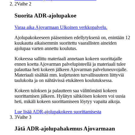
2
Vaihe 2
Suorita ADR-ajolupakoe
Varaa aika Ajovarmaan
Ulkoinen verkkopalvelu.
Ajolupakokeeseen pääsemisen edellytyksenä on, enintään 12
kuukautta aikaisemmin suoritettu vaarallisten aineiden
ajolupaa varten annettu koulutus.
Kokeessa sallittu materiaali annetaan kokeen suorittajalle
ennen koetta Ajovarman palvelupisteellä ja materiaali tulee
palauttaa heti kokeen jälkeen Ajovarman palveluneuvojalle.
Materiaali sisältää mm. kuljetusten turvallisuuteen liittyviä
taulukoita ja on nähtävissä etukäteen koulutuksessa.
Kokeen tuloksen ja palautteen saa välittömästi kokeen
suorittamisen jälkeen. Hylätyn sähköisen kokeen voi uusia
heti, mikäli kokeen suorittamiseen löytyy vapaita aikoja.
Lue lisää ADR-ajolupakokeen suorittamisesta
3
Vaihe 3
Jätä ADR-ajolupahakemus Ajovarmaan