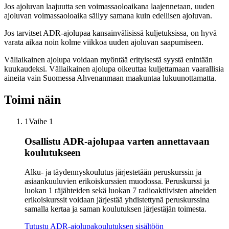
Jos ajoluvan laajuutta sen voimassaoloaikana laajennetaan, uuden
ajoluvan voimassaoloaika säilyy samana kuin edellisen ajoluvan.
Jos tarvitset ADR-ajolupaa kansainvälisissä kuljetuksissa, on hyvä
varata aikaa noin kolme viikkoa uuden ajoluvan saapumiseen.
Väliaikainen ajolupa voidaan myöntää erityisestä syystä enintään
kuukaudeksi. Väliaikainen ajolupa oikeuttaa kuljettamaan vaarallisia
aineita vain Suomessa Ahvenanmaan maakuntaa lukuunottamatta.
Toimi näin
1
Vaihe 1
Osallistu ADR-ajolupaa varten annettavaan
koulutukseen
Alku- ja täydennyskoulutus järjestetään peruskurssin ja
asiaankuuluvien erikoiskurssien muodossa. Peruskurssi ja
luokan 1 räjähteiden sekä luokan 7 radioaktiivisten aineiden
erikoiskurssit voidaan järjestää yhdistettynä peruskurssina
samalla kertaa ja saman koulutuksen järjestäjän toimesta.
Tutustu ADR-ajolupakoulutuksen sisältöön