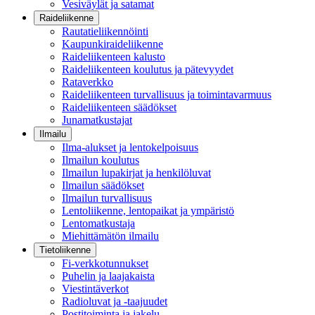
Vesiväylät ja satamat
Raideliikenne
Rautatieliikennöinti
Kaupunkiraideliikenne
Raideliikenteen kalusto
Raideliikenteen koulutus ja pätevyydet
Rataverkko
Raideliikenteen turvallisuus ja toimintavarmuus
Raideliikenteen säädökset
Junamatkustajat
Ilmailu
Ilma-alukset ja lentokelpoisuus
Ilmailun koulutus
Ilmailun lupakirjat ja henkilöluvat
Ilmailun säädökset
Ilmailun turvallisuus
Lentoliikenne, lentopaikat ja ympäristö
Lentomatkustaja
Miehittämätön ilmailu
Tietoliikenne
Fi-verkkotunnukset
Puhelin ja laajakaista
Viestintäverkot
Radioluvat ja -taajuudet
Postitoiminta ja jakelu