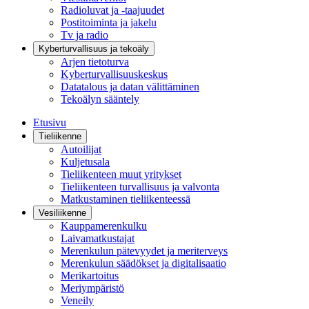
Radioluvat ja -taajuudet
Postitoiminta ja jakelu
Tv ja radio
Kyberturvallisuus ja tekoäly
Arjen tietoturva
Kyberturvallisuuskeskus
Datatalous ja datan välittäminen
Tekoälyn sääntely
Etusivu
Tieliikenne
Autoilijat
Kuljetusala
Tieliikenteen muut yritykset
Tieliikenteen turvallisuus ja valvonta
Matkustaminen tieliikenteessä
Vesiliikenne
Kauppamerenkulku
Laivamatkustajat
Merenkulun pätevyydet ja meriterveys
Merenkulun säädökset ja digitalisaatio
Merikartoitus
Meriympäristö
Veneily