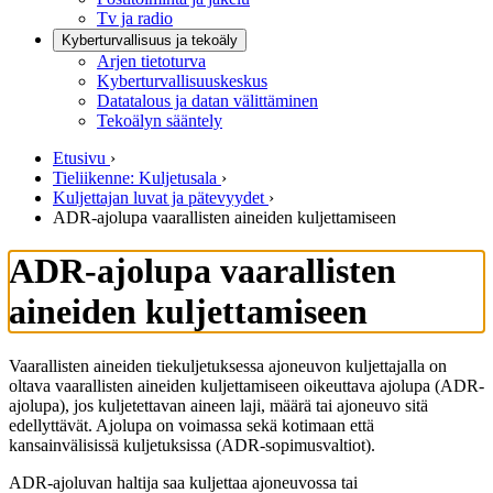
Tv ja radio
Kyberturvallisuus ja tekoäly
Arjen tietoturva
Kyberturvallisuuskeskus
Datatalous ja datan välittäminen
Tekoälyn sääntely
Etusivu
›
Tieliikenne: Kuljetusala
›
Kuljettajan luvat ja pätevyydet
›
ADR-ajolupa vaarallisten aineiden kuljettamiseen
ADR-ajolupa vaarallisten
aineiden kuljettamiseen
Vaarallisten aineiden tiekuljetuksessa ajoneuvon kuljettajalla on
oltava vaarallisten aineiden kuljettamiseen oikeuttava ajolupa (ADR-
ajolupa), jos kuljetettavan aineen laji, määrä tai ajoneuvo sitä
edellyttävät. Ajolupa on voimassa sekä kotimaan että
kansainvälisissä kuljetuksissa (ADR-sopimusvaltiot).
ADR-ajoluvan haltija saa kuljettaa ajoneuvossa tai