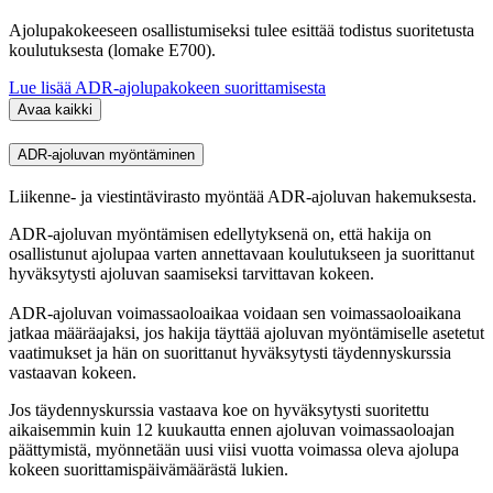
Ajolupakokeeseen osallistumiseksi tulee esittää todistus suoritetusta
koulutuksesta (lomake E700).
Lue lisää ADR-ajolupakokeen suorittamisesta
Avaa kaikki
ADR-ajoluvan myöntäminen
Liikenne- ja viestintävirasto myöntää ADR-ajoluvan hakemuksesta.
ADR-ajoluvan myöntämisen edellytyksenä on, että hakija on
osallistunut ajolupaa varten annettavaan koulutukseen ja suorittanut
hyväksytysti ajoluvan saamiseksi tarvittavan kokeen.
ADR-ajoluvan voimassaoloaikaa voidaan sen voimassaoloaikana
jatkaa määräajaksi, jos hakija täyttää ajoluvan myöntämiselle asetetut
vaatimukset ja hän on suorittanut hyväksytysti täydennyskurssia
vastaavan kokeen.
Jos täydennyskurssia vastaava koe on hyväksytysti suoritettu
aikaisemmin kuin 12 kuukautta ennen ajoluvan voimassaoloajan
päättymistä, myönnetään uusi viisi vuotta voimassa oleva ajolupa
kokeen suorittamispäivämäärästä lukien.