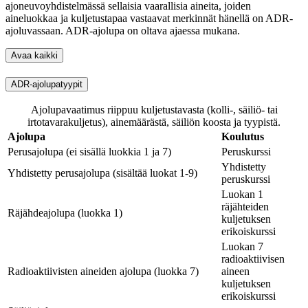
ajoneuvoyhdistelmässä sellaisia vaarallisia aineita, joiden
aineluokkaa ja kuljetustapaa vastaavat merkinnät hänellä on ADR-
ajoluvassaan. ADR-ajolupa on oltava ajaessa mukana.
Avaa kaikki
ADR-ajolupatyypit
Ajolupavaatimus riippuu kuljetustavasta (kolli-, säiliö- tai
irtotavarakuljetus), ainemäärästä, säiliön koosta ja tyypistä.
Ajolupa
Koulutus
Perusajolupa (ei sisällä luokkia 1 ja 7)
Peruskurssi
Yhdistetty
Yhdistetty perusajolupa (sisältää luokat 1-9)
peruskurssi
Luokan 1
räjähteiden
Räjähdeajolupa (luokka 1)
kuljetuksen
erikoiskurssi
Luokan 7
radioaktiivisen
Radioaktiivisten aineiden ajolupa (luokka 7)
aineen
kuljetuksen
erikoiskurssi