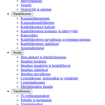
Meriympäristö
Veneily
Vesiväylät ja satamat
Raideliikenne
Rautatieliikennöinti
Kaupunkiraideliikenne
Raideliikenteen kalusto
Raideliikenteen koulutus ja pätevyydet
Rataverkko
Raideliikenteen turvallisuus ja toimintavarmuus
Raideliikenteen säädökset
Junamatkustajat
Ilmailu
Ilma-alukset ja lentokelpoisuus
Ilmailun koulutus
Ilmailun lupakirjat ja henkilöluvat
Ilmailun säädökset
Ilmailun turvallisuus
Lentoliikenne, lentopaikat ja ympäristö
Lentomatkustaja
Miehittämätön ilmailu
Tietoliikenne
Fi-verkkotunnukset
Puhelin ja laajakaista
Viestintäverkot