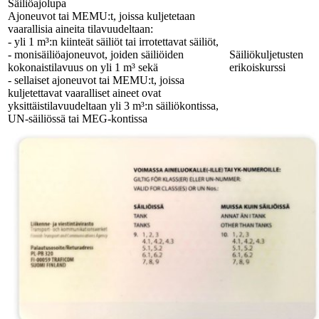
Säiliöajolupa
Ajoneuvot tai MEMU:t, joissa kuljetetaan
vaarallisia aineita tilavuudeltaan:
- yli 1 m³:n kiinteät säiliöt tai irrotettavat säiliöt,
- monisäiliöajoneuvot, joiden säiliöiden
Säiliökuljetusten
kokonaistilavuus on yli 1 m³ sekä
erikoiskurssi
- sellaiset ajoneuvot tai MEMU:t, joissa
kuljetettavat vaaralliset aineet ovat
yksittäistilavuudeltaan yli 3 m³:n säiliökontissa,
UN-säiliössä tai MEG-kontissa