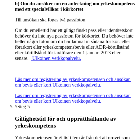
b) Om du ansöker om en anteckning om yrkeskompetens
med ett specialvillkor i körkortet
Till ansökan ska fogas två passfoton.
Om du emellertid har ett giltigt finskt pass eller identitetskort
behöver du inte nya passfoton för körkortet. Du behöver inte
heller några foton om du har lämnat in sådana för kör- eller
förarkort eller yrkeskompetensbevis eller ADR-körtillstånd
eller körtillstånd för taxiförare den 1 januari 2013 eller
senare.
Ulkoinen verkkopalvelu.
Läs mer om registrering av yrkeskompetensen och ansökan
om bevis eller kort
Ulkoinen verkkopalvelu.
Läs mer om registrering av yrkeskompetensen och ansökan
om bevis eller kort
Ulkoinen verkkopalvelu.
5
Steg 5
Giltighetstid för och upprätthållande av
yrkeskompetens
Yrkeskompetensen är giltig i fem år från det att provet som