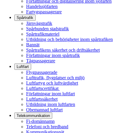
Författningar och digitalisering inom sjöfarten
Handelssjöfarten
Fartygspassagerare
Spårtrafik
Järnvägstrafik
Spårbunden stadstrafik
Spårtrafikmateriel
Utbildning och behörigheter inom spårtrafiken
Bannät
Spårtrafikens säkerhet och driftsäkerhet
Författningar inom spårtrafik
Tågpassagerare
Luftfart
Flygpassagerade
Lufttrafik, flygplatser och miljö
Luftfartyg och luftvärdighet
Luftfartscertifikat
Författningar inom luftfart
Luftfartssäkerhet
Utbildning inom luftfarten
Obemannad luftfart
Telekommunikation
Fi-domännamn
Telefoni och bredband
Kommunikationsnät