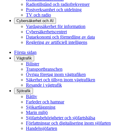
Radiotillstånd och radiofrekvenser
Postverksamhet och utdelning
TV och radio
Cybersäkerhet och AI
Vardagssäkerhet för information
Cybersäkerhetscentret
Dataekonomi och förmedling av data
Reglering av artificiell intelligens
Första sidan
Vägtrafik
Bilister
Transportbranschen
Övriga företag inom vägtrafiken
Säkerhet och tillsyn inom vägtrafiken
Resande i vägtrafik
Sjötrafik
Båtliv
Farleder och hamnar
Sjökartläggning
Marin miljö
Sjöfartsbehörigheter och sjöfartshälsa
Författningar och digitalisering inom sjöfarten
Handelssjöfarten