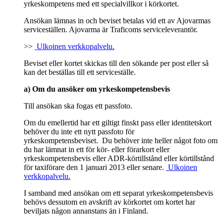
yrkeskompetens med ett specialvillkor i körkortet.
Ansökan lämnas in och beviset betalas vid ett av Ajovarmas
serviceställen. Ajovarma är Traficoms serviceleverantör.
>>
Ulkoinen verkkopalvelu.
Beviset eller kortet skickas till den sökande per post eller så
kan det beställas till ett serviceställe.
a) Om du ansöker om yrkeskompetensbevis
Till ansökan ska fogas ett passfoto.
Om du emellertid har ett giltigt finskt pass eller identitetskort
behöver du inte ett nytt passfoto för
yrkeskompetensbeviset. Du behöver inte heller något foto om
du har lämnat in ett för kör- eller förarkort eller
yrkeskompetensbevis eller ADR-körtillstånd eller körtillstånd
för taxiförare den 1 januari 2013 eller senare.
Ulkoinen
verkkopalvelu.
I samband med ansökan om ett separat yrkeskompetensbevis
behövs dessutom en avskrift av körkortet om kortet har
beviljats någon annanstans än i Finland.