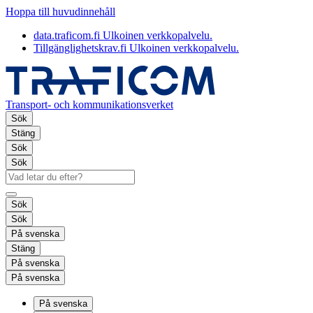
Hoppa till huvudinnehåll
data.traficom.fi
Ulkoinen verkkopalvelu.
Tillgänglighetskrav.fi
Ulkoinen verkkopalvelu.
Transport- och kommunikationsverket
Sök
Stäng
Sök
Sök
Sök
Sök
På svenska
Stäng
På svenska
På svenska
På svenska