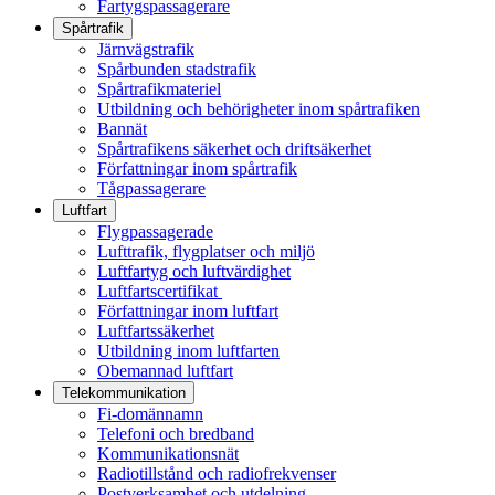
Fartygspassagerare
Spårtrafik
Järnvägstrafik
Spårbunden stadstrafik
Spårtrafikmateriel
Utbildning och behörigheter inom spårtrafiken
Bannät
Spårtrafikens säkerhet och driftsäkerhet
Författningar inom spårtrafik
Tågpassagerare
Luftfart
Flygpassagerade
Lufttrafik, flygplatser och miljö
Luftfartyg och luftvärdighet
Luftfartscertifikat
Författningar inom luftfart
Luftfartssäkerhet
Utbildning inom luftfarten
Obemannad luftfart
Telekommunikation
Fi-domännamn
Telefoni och bredband
Kommunikationsnät
Radiotillstånd och radiofrekvenser
Postverksamhet och utdelning