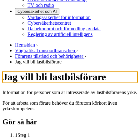
TV och radio
Cybersäkerhet och AI
Vardagssäkerhet för information
Cybersäkerhetscentret
Dataekonomi och förmedling av data
Reglering av artificiell intelligens
Hemsidan
›
Vägtrafik: Transportbranschen
›
Förarens tillstånd och behörigheter
›
Jag vill bli lastbilsförare
Jag vill bli lastbilsförare
Information för personer som är intresserade av lastbilsförarens yrke.
För att arbeta som förare behöver du förutom körkort även
yrkeskompetens.
Gör så här
1
Steg 1