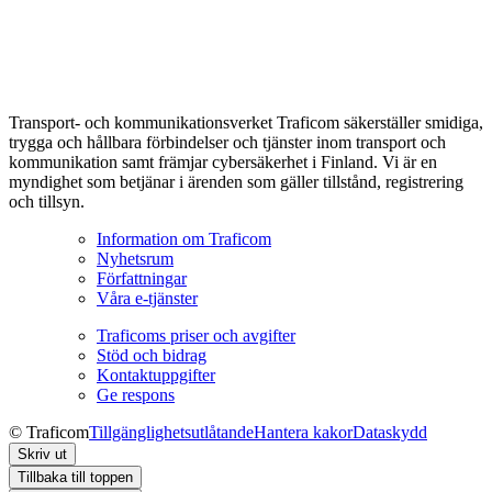
Transport- och kommunikationsverket Traficom säkerställer smidiga,
trygga och hållbara förbindelser och tjänster inom transport och
kommunikation samt främjar cybersäkerhet i Finland. Vi är en
myndighet som betjänar i ärenden som gäller tillstånd, registrering
och tillsyn.
Information om Traficom
Nyhetsrum
Författningar
Våra e-tjänster
Traficoms priser och avgifter
Stöd och bidrag
Kontaktuppgifter
Ge respons
© Traficom
Tillgänglighetsutlåtande
Hantera kakor
Dataskydd
Skriv ut
Tillbaka till toppen