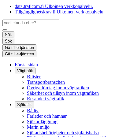
data.traficom.fi
Ulkoinen verkkopalvelu.
Tillgänglighetskrav.fi
Ulkoinen verkkopalvelu.
Sök
Sök
Gå till e-tjänsten
Gå till e-tjänsten
Första sidan
Vägtrafik
Bilister
Transportbranschen
Övriga företag inom vägtrafiken
Säkerhet och tillsyn inom vägtrafiken
Resande i vägtrafik
Sjötrafik
Båtliv
Farleder och hamnar
Sjökartläggning
Marin miljö
Sjöfartsbehörigheter och sjöfartshälsa