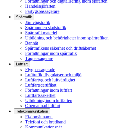
Författningar och digitalisering inom sjöfarten
Handelssjöfarten
Fartygspassagerare
Spårtrafik
Järnvägstrafik
Spårbunden stadstrafik
Spårtrafikmateriel
Utbildning och behörigheter inom spårtrafiken
Bannät
Spårtrafikens säkerhet och driftsäkerhet
Författningar inom spårtrafik
Tågpassagerare
Luftfart
Flygpassagerade
Lufttrafik, flygplatser och miljö
Luftfartyg och luftvärdighet
Luftfartscertifikat
Författningar inom luftfart
Luftfartssäkerhet
Utbildning inom luftfarten
Obemannad luftfart
Telekommunikation
Fi-domännamn
Telefoni och bredband
Kommunikationsnät