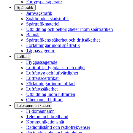
Fartygspassagerare
Spårtrafik
Järnvägstrafik
Spårbunden stadstrafik
Spårtrafikmateriel
Utbildning och behörigheter inom spårtrafiken
Bannät
Spårtrafikens säkerhet och driftsäkerhet
Författningar inom spårtrafik
Tågpassagerare
Luftfart
Flygpassagerade
Lufttrafik, flygplatser och miljö
Luftfartyg och luftvärdighet
Luftfartscertifikat
Författningar inom luftfart
Luftfartssäkerhet
Utbildning inom luftfarten
Obemannad luftfart
Telekommunikation
Fi-domännamn
Telefoni och bredband
Kommunikationsnät
Radiotillstånd och radiofrekvenser
Postverksamhet och utdelning