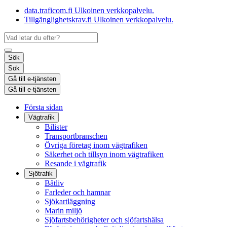
data.traficom.fi
Ulkoinen verkkopalvelu.
Tillgänglighetskrav.fi
Ulkoinen verkkopalvelu.
Sök
Sök
Gå till e-tjänsten
Gå till e-tjänsten
Första sidan
Vägtrafik
Bilister
Transportbranschen
Övriga företag inom vägtrafiken
Säkerhet och tillsyn inom vägtrafiken
Resande i vägtrafik
Sjötrafik
Båtliv
Farleder och hamnar
Sjökartläggning
Marin miljö
Sjöfartsbehörigheter och sjöfartshälsa