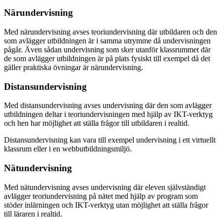
Närundervisning
Med närundervisning avses teoriundervisning där utbildaren och den
som avlägger utbildningen är i samma utrymme då undervisningen
pågår. Även sådan undervisning som sker utanför klassrummet där
de som avlägger utbildningen är på plats fysiskt till exempel då det
gäller praktiska övningar är närundervisning.
Distansundervisning
Med distansundervisning avses undervisning där den som avlägger
utbildningen deltar i teoriundervisningen med hjälp av IKT-verktyg
och hen har möjlighet att ställa frågor till utbildaren i realtid.
Distansundervisning kan vara till exempel undervisning i ett virtuellt
klassrum eller i en webbutbildningsmiljö.
Nätundervisning
Med nätundervisning avses undervisning där eleven självständigt
avlägger teoriundervisning på nätet med hjälp av program som
stöder inlärningen och IKT-verktyg utan möjlighet att ställa frågor
till läraren i realtid.