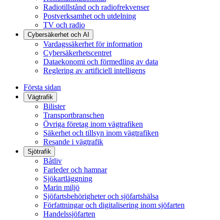
Radiotillstånd och radiofrekvenser
Postverksamhet och utdelning
TV och radio
Cybersäkerhet och AI
Vardagssäkerhet för information
Cybersäkerhetscentret
Dataekonomi och förmedling av data
Reglering av artificiell intelligens
Första sidan
Vägtrafik
Bilister
Transportbranschen
Övriga företag inom vägtrafiken
Säkerhet och tillsyn inom vägtrafiken
Resande i vägtrafik
Sjötrafik
Båtliv
Farleder och hamnar
Sjökartläggning
Marin miljö
Sjöfartsbehörigheter och sjöfartshälsa
Författningar och digitalisering inom sjöfarten
Handelssjöfarten