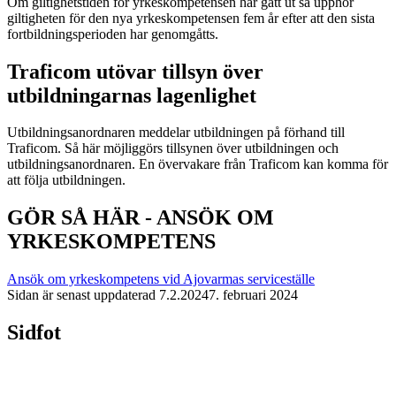
Om giltighetstiden för yrkeskompetensen har gått ut så upphör
giltigheten för den nya yrkeskompetensen fem år efter att den sista
fortbildningsperioden har genomgåtts.
Traficom utövar tillsyn över
utbildningarnas lagenlighet
Utbildningsanordnaren meddelar utbildningen på förhand till
Traficom. Så här möjliggörs tillsynen över utbildningen och
utbildningsanordnaren. En övervakare från Traficom kan komma för
att följa utbildningen.
GÖR SÅ HÄR - ANSÖK OM
YRKESKOMPETENS
Ansök om yrkeskompetens vid Ajovarmas serviceställe
Sidan är senast uppdaterad
7.2.2024
7. februari 2024
Sidfot