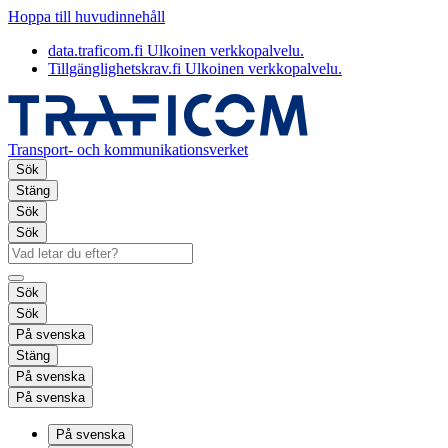
Hoppa till huvudinnehåll
data.traficom.fi
Ulkoinen verkkopalvelu.
Tillgänglighetskrav.fi
Ulkoinen verkkopalvelu.
Transport- och kommunikationsverket
Sök
Stäng
Sök
Sök
Sök
Sök
På svenska
Stäng
På svenska
På svenska
På svenska