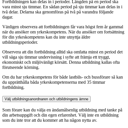
Fortbildningen kan delas in i perioder. Längden på en period ska
vara minst sju timmar. En sådan period på sju timmar kan delas in i
två delar. Delarna ska genomföras på två på varandra följande
dagar.
Vänligen observera att fortbildningen får vara högst fem år gammal
när du ansöker om yrkeskompetens. När du ansöker om fortsättning
för din yrkeskompetens kan du inte utnyttja äldre
utbildningsperioder.
Observera att din fortbildning alltid ska omfatta minst en period det
vill säga sju timmar undervisning i syfte att främja ett tryggt,
ekonomiskt och miljövänligt körsätt. Denna utbildning kallas ofta
förutseende körning.
Om du har yrkeskompetens för både lastbils- och bussförare så kan
du upprätthålla båda yrkeskompetenserna med 35 timmar
fortbildning.
Välj utbildningsanordnaren och utbildningens ämne
Som förare kan du välja en ändamålsenlig utbildning med tanke på
din arbetsuppgift och din egen erfarenhet. Välj inte en utbildning
som du inte tror att du kommer att ha någon nytta av.