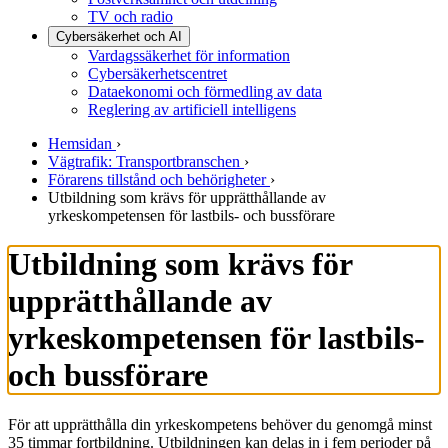
TV och radio
Cybersäkerhet och AI
Vardagssäkerhet för information
Cybersäkerhetscentret
Dataekonomi och förmedling av data
Reglering av artificiell intelligens
Hemsidan
›
Vägtrafik: Transportbranschen
›
Förarens tillstånd och behörigheter
›
Utbildning som krävs för upprätthållande av
yrkeskompetensen för lastbils- och bussförare
Utbildning som krävs för
upprätthållande av
yrkeskompetensen för lastbils-
och bussförare
För att upprätthålla din yrkeskompetens behöver du genomgå minst
35 timmar fortbildning. Utbildningen kan delas in i fem perioder på