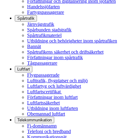
Författningar och digitalisering inom sjöfarten
Handelssjöfarten
Fartygspassagerare
Spårtrafik
Järnvägstrafik
Spårbunden stadstrafik
Spårtrafikmateriel
Utbildning och behörigheter inom spårtrafiken
Bannät
Spårtrafikens säkerhet och driftsäkerhet
Författningar inom spårtrafik
Tågpassagerare
Luftfart
Flygpassagerade
Lufttrafik, flygplatser och miljö
Luftfartyg och luftvärdighet
Luftfartscertifikat
Författningar inom luftfart
Luftfartssäkerhet
Utbildning inom luftfarten
Obemannad luftfart
Telekommunikation
Fi-domännamn
Telefoni och bredband
Kommunikationsnät