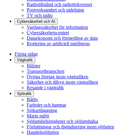
Radiotillstånd och radiofrekvenser
Postverksamhet och utdelning
TV och radio
Cybersäkerhet och AI
Vardagssäkerhet för information
Cybersäkerhetscentret
Dataekonomi och förmedling av data
Reglering av artificiell intelligens
Första sidan
Vägtrafik
Bilister
Transportbranschen
Övriga företag inom vägtrafiken
Säkerhet och tillsyn inom vägtrafiken
Resande i vägtrafik
Sjötrafik
Båtliv
Farleder och hamnar
Sjökartläggning
Marin miljö
Sjöfartsbehörigheter och sjöfartshälsa
Författningar och digitalisering inom sjöfarten
Handelssjöfarten