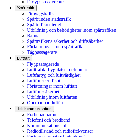
Fartygspassagerare
Spårtrafik
Järnvägstrafik
Spårbunden stadstrafik
Spårtrafikmateriel
Utbildning och behörigheter inom spårtrafiken
Bannät
Spårtrafikens säkerhet och driftsäkerhet
Författningar inom spårtrafik
Tågpassagerare
Luftfart
Flygpassagerade
Lufttrafik, flygplatser och miljö
Luftfartyg och luftvärdighet
Luftfartscertifikat
Författningar inom luftfart
Luftfartssäkerhet
Utbildning inom luftfarten
Obemannad luftfart
Telekommunikation
Fi-domännamn
Telefoni och bredband
Kommunikationsnät
Radiotillstånd och radiofrekvenser
Postverksamhet och utdelning