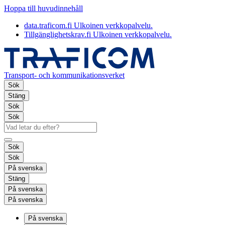
Hoppa till huvudinnehåll
data.traficom.fi
Ulkoinen verkkopalvelu.
Tillgänglighetskrav.fi
Ulkoinen verkkopalvelu.
Transport- och kommunikationsverket
Sök
Stäng
Sök
Sök
Sök
Sök
På svenska
Stäng
På svenska
På svenska
På svenska