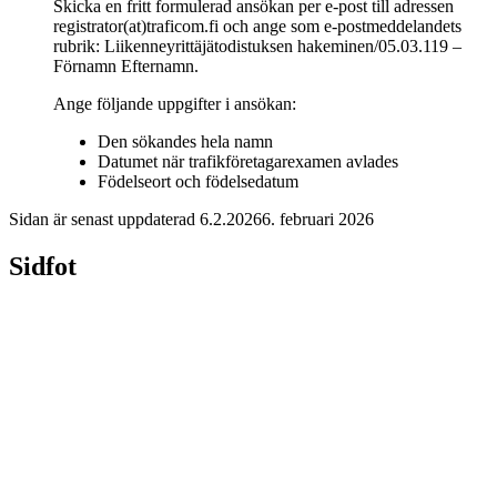
Skicka en fritt formulerad ansökan per e-post till adressen
registrator(at)traficom.fi och ange som e-postmeddelandets
rubrik: Liikenneyrittäjätodistuksen hakeminen/05.03.119 –
Förnamn Efternamn.
Ange följande uppgifter i ansökan:
Den sökandes hela namn
Datumet när trafikföretagarexamen avlades
Födelseort och födelsedatum
Sidan är senast uppdaterad
6.2.2026
6. februari 2026
Sidfot