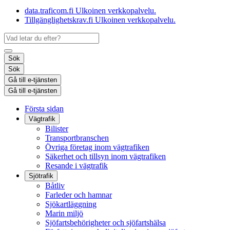
data.traficom.fi
Ulkoinen verkkopalvelu.
Tillgänglighetskrav.fi
Ulkoinen verkkopalvelu.
Sök
Sök
Gå till e-tjänsten
Gå till e-tjänsten
Första sidan
Vägtrafik
Bilister
Transportbranschen
Övriga företag inom vägtrafiken
Säkerhet och tillsyn inom vägtrafiken
Resande i vägtrafik
Sjötrafik
Båtliv
Farleder och hamnar
Sjökartläggning
Marin miljö
Sjöfartsbehörigheter och sjöfartshälsa