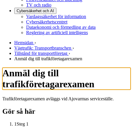
TV och radio
Cybersäkerhet och AI
Vardagssäkerhet för information
Cybersäkerhetscentret
Dataekonomi och förmedling av data
Reglering av artificiell intelligens
Hemsidan
›
Vägtrafik: Transportbranschen
›
Tillstånd för transportföretag
›
Anmäl dig till trafikföretagarexamen
Anmäl dig till
trafikföretagarexamen
Trafikföretagarexamen avläggs vid Ajovarmas serviceställe.
Gör så här
1
Steg 1