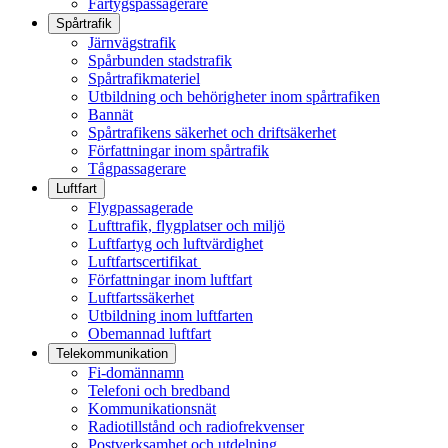
Fartygspassagerare
Spårtrafik
Järnvägstrafik
Spårbunden stadstrafik
Spårtrafikmateriel
Utbildning och behörigheter inom spårtrafiken
Bannät
Spårtrafikens säkerhet och driftsäkerhet
Författningar inom spårtrafik
Tågpassagerare
Luftfart
Flygpassagerade
Lufttrafik, flygplatser och miljö
Luftfartyg och luftvärdighet
Luftfartscertifikat
Författningar inom luftfart
Luftfartssäkerhet
Utbildning inom luftfarten
Obemannad luftfart
Telekommunikation
Fi-domännamn
Telefoni och bredband
Kommunikationsnät
Radiotillstånd och radiofrekvenser
Postverksamhet och utdelning