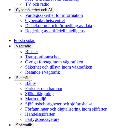
TV och radio
Cybersäkerhet och AI
Vardagssäkerhet för information
Cybersäkerhetscentret
Dataekonomi och förmedling av data
Reglering av artificiell intelligens
Första sidan
Vägtrafik
Bilister
Transportbranschen
Övriga företag inom vägtrafiken
Säkerhet och tillsyn inom vägtrafiken
Resande i vägtrafik
Sjötrafik
Båtliv
Farleder och hamnar
Sjökartläggning
Marin miljö
Sjöfartsbehörigheter och sjöfartshälsa
Författningar och digitalisering inom sjöfarten
Handelssjöfarten
Fartygspassagerare
Spårtrafik