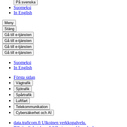
På svenska
Suomeksi
In English
Meny
Stäng
Gå till e-tjänsten
Gå till e-tjänsten
Gå till e-tjänsten
Gå till e-tjänsten
Suomeksi
In English
Första sidan
Vägtrafik
Sjötrafik
Spårtrafik
Luftfart
Telekommunikation
Cybersäkerhet och AI
data.traficom.fi
Ulkoinen verkkopalvelu.