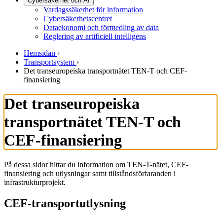
Cybersäkerhet och AI
Vardagssäkerhet för information
Cybersäkerhetscentret
Dataekonomi och förmedling av data
Reglering av artificiell intelligens
Hemsidan
›
Transportsystem
›
Det transeuropeiska transportnätet TEN-T och CEF-
finansiering
Det transeuropeiska
transportnätet TEN-T och
CEF-finansiering
På dessa sidor hittar du information om TEN-T-nätet, CEF-
finansiering och utlysningar samt tillståndsförfaranden i
infrastrukturprojekt.
CEF-transportutlysning