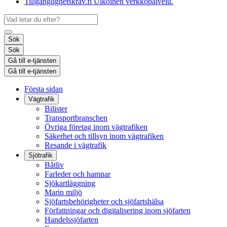
Tillgänglighetskrav.fi
Ulkoinen verkkopalvelu.
Sök
Sök
Gå till e-tjänsten
Gå till e-tjänsten
Första sidan
Vägtrafik
Bilister
Transportbranschen
Övriga företag inom vägtrafiken
Säkerhet och tillsyn inom vägtrafiken
Resande i vägtrafik
Sjötrafik
Båtliv
Farleder och hamnar
Sjökartläggning
Marin miljö
Sjöfartsbehörigheter och sjöfartshälsa
Författningar och digitalisering inom sjöfarten
Handelssjöfarten