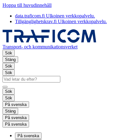
Hoppa till huvudinnehåll
data.traficom.fi
Ulkoinen verkkopalvelu.
Tillgänglighetskrav.fi
Ulkoinen verkkopalvelu.
Transport- och kommunikationsverket
Sök
Stäng
Sök
Sök
Sök
Sök
På svenska
Stäng
På svenska
På svenska
På svenska