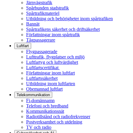
Järnvägstrafik
Spårbunden stadstrafik
Spårtrafikmateriel
Utbildning och behörigheter inom spårtrafiken
Bannät
Spårtrafikens säkerhet och driftsäkerhet
Författningar inom spårtrafik
Tågpassagerare
Luftfart
Flygpassagerade
Lufttrafik, flygplatser och miljö
Luftfartyg och luftvärdighet
Luftfartscertifikat
Författningar inom luftfart
Luftfartssäkerhet
Utbildning inom luftfarten
Obemannad luftfart
Telekommunikation
Fi-domännamn
Telefoni och bredband
Kommunikationsnät
Radiotillstånd och radiofrekvenser
Postverksamhet och utdelning
TV och radio