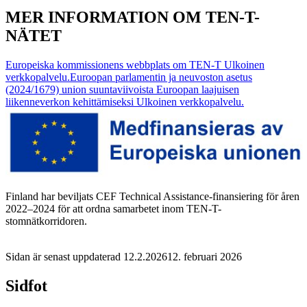
MER INFORMATION OM TEN-T-
NÄTET
Europeiska kommissionens webbplats om TEN-T
Ulkoinen
verkkopalvelu.
Euroopan parlamentin ja neuvoston asetus
(2024/1679) union suuntaviivoista Euroopan laajuisen
liikenneverkon kehittämiseksi
Ulkoinen verkkopalvelu.
Finland har beviljats CEF Technical Assistance-finansiering för åren
2022–2024 för att ordna samarbetet inom TEN-T-
stomnätkorridoren.
Sidan är senast uppdaterad
12.2.2026
12. februari 2026
Sidfot