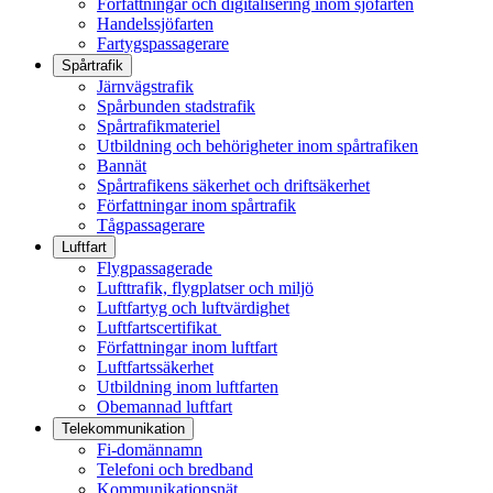
Författningar och digitalisering inom sjöfarten
Handelssjöfarten
Fartygspassagerare
Spårtrafik
Järnvägstrafik
Spårbunden stadstrafik
Spårtrafikmateriel
Utbildning och behörigheter inom spårtrafiken
Bannät
Spårtrafikens säkerhet och driftsäkerhet
Författningar inom spårtrafik
Tågpassagerare
Luftfart
Flygpassagerade
Lufttrafik, flygplatser och miljö
Luftfartyg och luftvärdighet
Luftfartscertifikat
Författningar inom luftfart
Luftfartssäkerhet
Utbildning inom luftfarten
Obemannad luftfart
Telekommunikation
Fi-domännamn
Telefoni och bredband
Kommunikationsnät