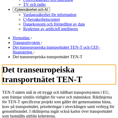
TV och radio
Cybersäkerhet och AI
Vardagssäkerhet för information
Cybersäkerhetscentret
Dataekonomi och förmedling av data
Reglering av artificiell intelligens
Hemsidan
›
Transportsystem
›
Det transeuropeiska transportnätet TEN-T och CEF-
finansiering
›
Det transeuropeiska transportnätet TEN-T
Det transeuropeiska
transportnätet TEN-T
TEN-T-nätets mål är ett tryggt och hållbart transportsystem i EU,
som främjar sömlös rörlighet för varor och människor. Riktlinjerna
för TEN-T specificerar projekt som gäller det gemensamma bästa,
krav på transportnätet, prioriteringar i utvecklingen samt verktyg för
genomförandet. I riktlinjerna ingår också kartor över transportnätet
som fastställts utifrån kriterierna.