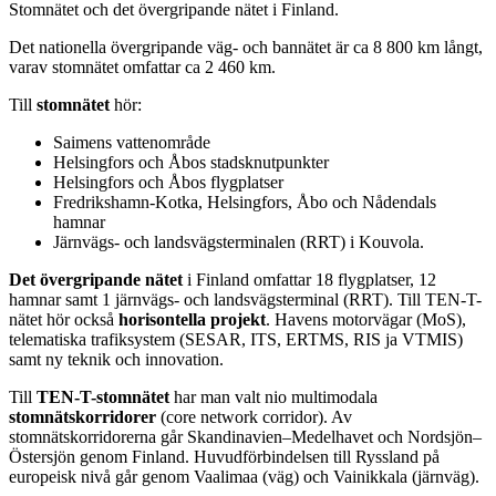
Stomnätet och det övergripande nätet i Finland.
Det nationella övergripande väg- och bannätet är ca 8 800 km långt,
varav stomnätet omfattar ca 2 460 km.
Till
stomnätet
hör:
Saimens vattenområde
Helsingfors och Åbos stadsknutpunkter
Helsingfors och Åbos flygplatser
Fredrikshamn-Kotka, Helsingfors, Åbo och Nådendals
hamnar
Järnvägs- och landsvägsterminalen (RRT) i Kouvola.
Det övergripande nätet
i Finland omfattar 18 flygplatser, 12
hamnar samt 1 järnvägs- och landsvägsterminal (RRT). Till TEN-T-
nätet hör också
horisontella projekt
. Havens motorvägar (MoS),
telematiska trafiksystem (SESAR, ITS, ERTMS, RIS ja VTMIS)
samt ny teknik och innovation.
Till
TEN-T-stomnätet
har man valt nio multimodala
stomnätskorridorer
(core network corridor). Av
stomnätskorridorerna går Skandinavien–Medelhavet och Nordsjön–
Östersjön genom Finland. Huvudförbindelsen till Ryssland på
europeisk nivå går genom Vaalimaa (väg) och Vainikkala (järnväg).