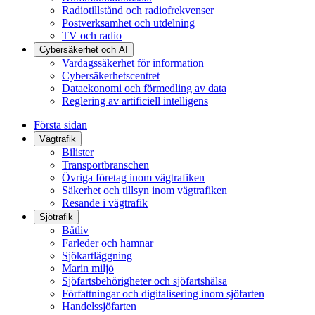
Radiotillstånd och radiofrekvenser
Postverksamhet och utdelning
TV och radio
Cybersäkerhet och AI
Vardagssäkerhet för information
Cybersäkerhetscentret
Dataekonomi och förmedling av data
Reglering av artificiell intelligens
Första sidan
Vägtrafik
Bilister
Transportbranschen
Övriga företag inom vägtrafiken
Säkerhet och tillsyn inom vägtrafiken
Resande i vägtrafik
Sjötrafik
Båtliv
Farleder och hamnar
Sjökartläggning
Marin miljö
Sjöfartsbehörigheter och sjöfartshälsa
Författningar och digitalisering inom sjöfarten
Handelssjöfarten