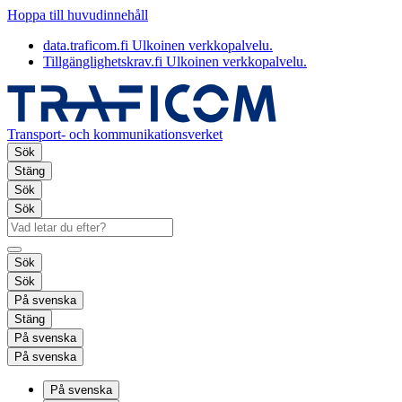
Hoppa till huvudinnehåll
data.traficom.fi
Ulkoinen verkkopalvelu.
Tillgänglighetskrav.fi
Ulkoinen verkkopalvelu.
Transport- och kommunikationsverket
Sök
Stäng
Sök
Sök
Sök
Sök
På svenska
Stäng
På svenska
På svenska
På svenska