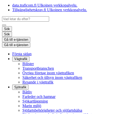
data.traficom.fi
Ulkoinen verkkopalvelu.
Tillgänglighetskrav.fi
Ulkoinen verkkopalvelu.
Sök
Sök
Gå till e-tjänsten
Gå till e-tjänsten
Första sidan
Vägtrafik
Bilister
Transportbranschen
Övriga företag inom vägtrafiken
Säkerhet och tillsyn inom vägtrafiken
Resande i vägtrafik
Sjötrafik
Båtliv
Farleder och hamnar
Sjökartläggning
Marin miljö
Sjöfartsbehörigheter och sjöfartshälsa