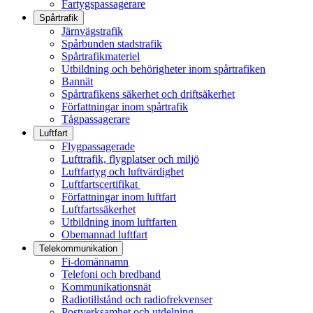
Fartygspassagerare
Spårtrafik
Järnvägstrafik
Spårbunden stadstrafik
Spårtrafikmateriel
Utbildning och behörigheter inom spårtrafiken
Bannät
Spårtrafikens säkerhet och driftsäkerhet
Författningar inom spårtrafik
Tågpassagerare
Luftfart
Flygpassagerade
Lufttrafik, flygplatser och miljö
Luftfartyg och luftvärdighet
Luftfartscertifikat
Författningar inom luftfart
Luftfartssäkerhet
Utbildning inom luftfarten
Obemannad luftfart
Telekommunikation
Fi-domännamn
Telefoni och bredband
Kommunikationsnät
Radiotillstånd och radiofrekvenser
Postverksamhet och utdelning