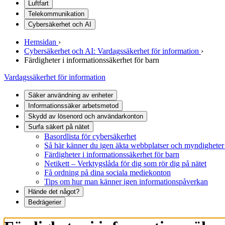
Luftfart
Telekommunikation
Cybersäkerhet och AI
Hemsidan
›
Cybersäkerhet och AI: Vardagssäkerhet för information
›
Färdigheter i informationssäkerhet för barn
Vardagssäkerhet för information
Säker användning av enheter
Informationssäker arbetsmetod
Skydd av lösenord och användarkonton
Surfa säkert på nätet
Basordlista för cybersäkerhet
Så här känner du igen äkta webbplatser och myndigheter 
Färdigheter i informationssäkerhet för barn
Netikett – Verktygslåda för dig som rör dig på nätet
Få ordning på dina sociala mediekonton
Tips om hur man känner igen informationspåverkan
Hände det något?
Bedrägerier