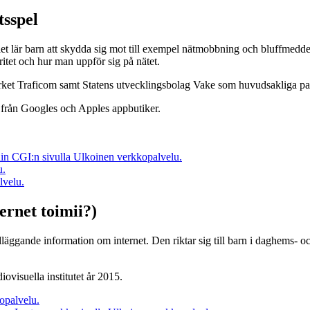
tsspel
elet lär barn att skydda sig mot till exempel nätmobbning och bluffmedd
ritet och hur man uppför sig på nätet.
ket Traficom samt Statens utvecklingsbolag Vake som huvudsakliga par
s från Googles och Apples appbutiker.
in CGI:n sivulla
Ulkoinen verkkopalvelu.
u.
lvelu.
ernet toimii?)
ndläggande information om internet. Den riktar sig till barn i daghems- 
ovisuella institutet år 2015.
opalvelu.