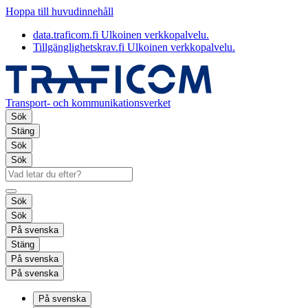
Hoppa till huvudinnehåll
data.traficom.fi
Ulkoinen verkkopalvelu.
Tillgänglighetskrav.fi
Ulkoinen verkkopalvelu.
Transport- och kommunikationsverket
Sök
Stäng
Sök
Sök
Sök
Sök
På svenska
Stäng
På svenska
På svenska
På svenska