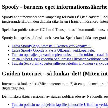
Spoofy - barnens eget informationssäkerhe
Spoofy är ett mobilspel som lämpar sig för barn i lågstadieåldern. Sp
inspirerande sätt om den digitala säkerheten i fråga om lösenord, integ
Spelet har publicerats av CGI med Transport- och kommunikationsver
Spoofy kan spelas på finska och svenska. Spelet kan laddas ner grati
Lataa Spoofy App Storesta
Ulkoinen verkkopalvelu.
Lataa Spoofy Google Playsta
Ulkoinen verkkopalvelu.
Tutustu opettajien ja vanhempien maksuttomiin tukimateriaaleih
Pelaa Cyber City Tycoonia SecPortissa
Ulkoinen verkkopalvel
Tutustu SecPortin kyberturvallisuuspeleihin
Ulkoinen verkkopa
Guiden Internet - så funkar det! (Miten int
Internet - så funkar det! (Miten internet toimii?) är en guide med gru
digifärdigheter.
Den finskspråkiga versionen av guiden publicerades av Nationella audi
Tutustu poliisin nettiohjeisiin lapsille ja nuorille
Ulkoinen verkk