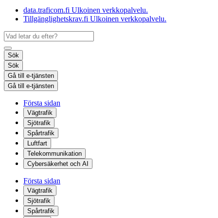
data.traficom.fi
Ulkoinen verkkopalvelu.
Tillgänglighetskrav.fi
Ulkoinen verkkopalvelu.
Sök
Sök
Gå till e-tjänsten
Gå till e-tjänsten
Första sidan
Vägtrafik
Sjötrafik
Spårtrafik
Luftfart
Telekommunikation
Cybersäkerhet och AI
Första sidan
Vägtrafik
Sjötrafik
Spårtrafik