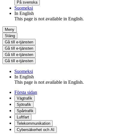
På svenska
Suomeksi
In English
This page is not available in English.
Meny
Stäng
Gå till e-tjänsten
Gå till e-tjänsten
Gå till e-tjänsten
Gå till e-tjänsten
Suomeksi
In English
This page is not available in English.
Första sidan
Vägtrafik
Sjötrafik
Spårtrafik
Luftfart
Telekommunikation
Cybersäkerhet och AI