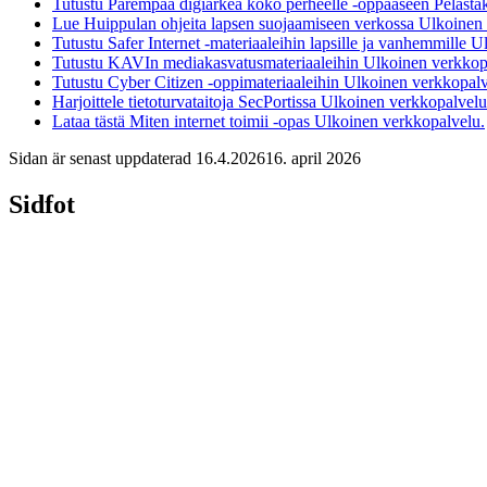
Tutustu Parempaa digiarkea koko perheelle -oppaaseen Pelasta
Lue Huippulan ohjeita lapsen suojaamiseen verkossa
Ulkoinen 
Tutustu Safer Internet -materiaaleihin lapsille ja vanhemmille
Ul
Tutustu KAVIn mediakasvatusmateriaaleihin
Ulkoinen verkkop
Tutustu Cyber Citizen -oppimateriaaleihin
Ulkoinen verkkopalv
Harjoittele tietoturvataitoja SecPortissa
Ulkoinen verkkopalvelu
Lataa tästä Miten internet toimii -opas
Ulkoinen verkkopalvelu.
Sidan är senast uppdaterad
16.4.2026
16. april 2026
Sidfot