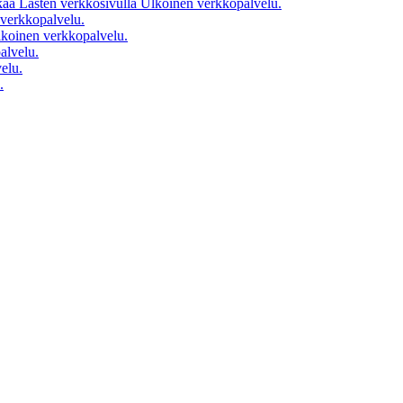
kaa Lasten verkkosivulla
Ulkoinen verkkopalvelu.
verkkopalvelu.
koinen verkkopalvelu.
alvelu.
elu.
.