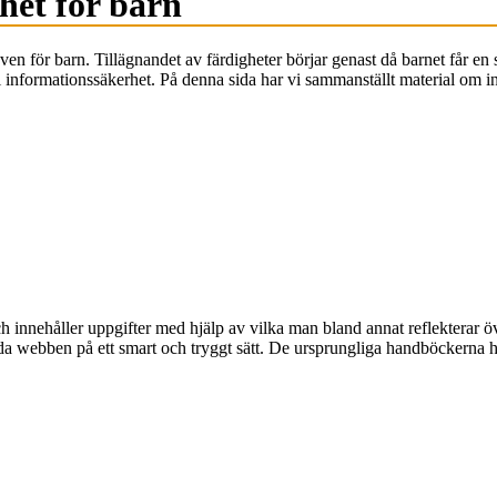
het för barn
ven för barn. Tillägnandet av färdigheter börjar genast då barnet får en
i informationssäkerhet. På denna sida har vi sammanställt material om in
 innehåller uppgifter med hjälp av vilka man bland annat reflekterar öv
vända webben på ett smart och tryggt sätt. De ursprungliga handböckerna