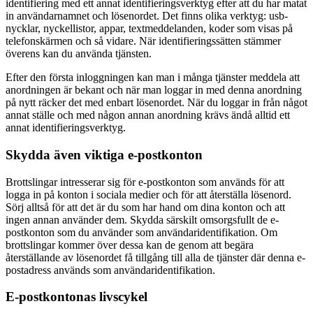
identifiering med ett annat identifieringsverktyg efter att du har matat
in användarnamnet och lösenordet. Det finns olika verktyg: usb-
nycklar, nyckellistor, appar, textmeddelanden, koder som visas på
telefonskärmen och så vidare. När identifieringssätten stämmer
överens kan du använda tjänsten.
Efter den första inloggningen kan man i många tjänster meddela att
anordningen är bekant och när man loggar in med denna anordning
på nytt räcker det med enbart lösenordet. När du loggar in från något
annat ställe och med någon annan anordning krävs ändå alltid ett
annat identifieringsverktyg.
Skydda även viktiga e-postkonton
Brottslingar intresserar sig för e-postkonton som används för att
logga in på konton i sociala medier och för att återställa lösenord.
Sörj alltså för att det är du som har hand om dina konton och att
ingen annan använder dem. Skydda särskilt omsorgsfullt de e-
postkonton som du använder som användaridentifikation. Om
brottslingar kommer över dessa kan de genom att begära
återställande av lösenordet få tillgång till alla de tjänster där denna e-
postadress används som användaridentifikation.
E-postkontonas livscykel