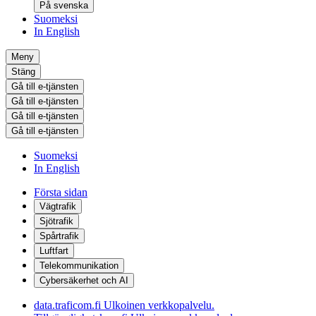
På svenska
Suomeksi
In English
Meny
Stäng
Gå till e-tjänsten
Gå till e-tjänsten
Gå till e-tjänsten
Gå till e-tjänsten
Suomeksi
In English
Första sidan
Vägtrafik
Sjötrafik
Spårtrafik
Luftfart
Telekommunikation
Cybersäkerhet och AI
data.traficom.fi
Ulkoinen verkkopalvelu.