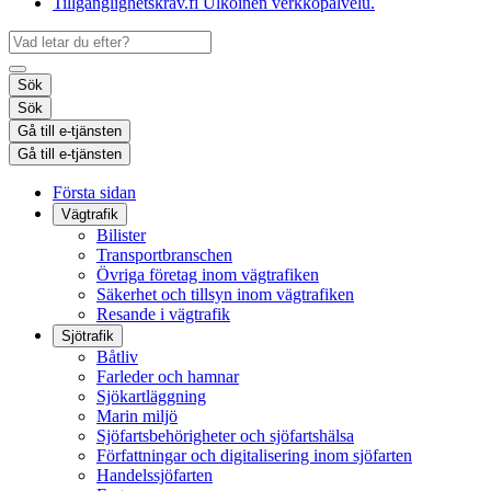
Tillgänglighetskrav.fi
Ulkoinen verkkopalvelu.
Sök
Sök
Gå till e-tjänsten
Gå till e-tjänsten
Första sidan
Vägtrafik
Bilister
Transportbranschen
Övriga företag inom vägtrafiken
Säkerhet och tillsyn inom vägtrafiken
Resande i vägtrafik
Sjötrafik
Båtliv
Farleder och hamnar
Sjökartläggning
Marin miljö
Sjöfartsbehörigheter och sjöfartshälsa
Författningar och digitalisering inom sjöfarten
Handelssjöfarten