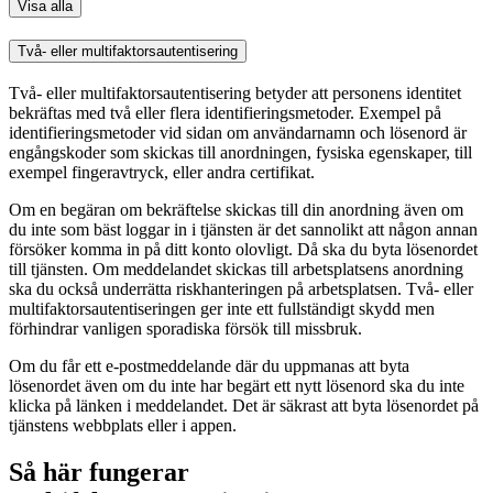
Visa alla
Två- eller multifaktorsautentisering
Två- eller multifaktorsautentisering betyder att personens identitet
bekräftas med två eller flera identifieringsmetoder. Exempel på
identifieringsmetoder vid sidan om användarnamn och lösenord är
engångskoder som skickas till anordningen, fysiska egenskaper, till
exempel fingeravtryck, eller andra certifikat.
Om en begäran om bekräftelse skickas till din anordning även om
du inte som bäst loggar in i tjänsten är det sannolikt att någon annan
försöker komma in på ditt konto olovligt. Då ska du byta lösenordet
till tjänsten. Om meddelandet skickas till arbetsplatsens anordning
ska du också underrätta riskhanteringen på arbetsplatsen. Två- eller
multifaktorsautentiseringen ger inte ett fullständigt skydd men
förhindrar vanligen sporadiska försök till missbruk.
Om du får ett e-postmeddelande där du uppmanas att byta
lösenordet även om du inte har begärt ett nytt lösenord ska du inte
klicka på länken i meddelandet. Det är säkrast att byta lösenordet på
tjänstens webbplats eller i appen.
Så här fungerar