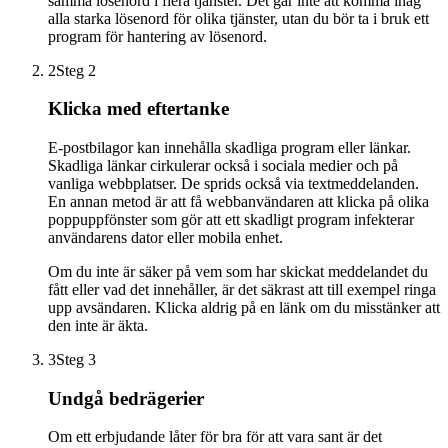
samma lösenord i flera tjänster. Det går inte att komma ihåg
alla starka lösenord för olika tjänster, utan du bör ta i bruk ett
program för hantering av lösenord.
2
Steg 2
Klicka med eftertanke
E-postbilagor kan innehålla skadliga program eller länkar.
Skadliga länkar cirkulerar också i sociala medier och på
vanliga webbplatser. De sprids också via textmeddelanden.
En annan metod är att få webbanvändaren att klicka på olika
poppuppfönster som gör att ett skadligt program infekterar
användarens dator eller mobila enhet.
Om du inte är säker på vem som har skickat meddelandet du
fått eller vad det innehåller, är det säkrast att till exempel ringa
upp avsändaren. Klicka aldrig på en länk om du misstänker att
den inte är äkta.
3
Steg 3
Undgå bedrägerier
Om ett erbjudande låter för bra för att vara sant är det