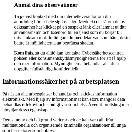
Anmäl dina observationer
Ta genast kontakt med din internetleverantör om din
anordning börjar bete sig konstigt. Meddela också om du av
oaktsamhet har klickat på en suspekt länk eller lämnat ut ditt
användarnamn och lösenord till en tjänst som du börjar bli
misstänksam mot. Ju tidigare du meddelar vad som hänt, desto
bättre är möjligheterna att begränsa skadan.
Kom ihåg
att du alltid kan kontakta Cybersäkerhetscentret,
polisen eller konsumentskyddsmyndigheterna för att få hjälp
och mer information. Myndigheterna behandlar alla dina
uppgifter fullständigt konfidentiellt.
Informationssäkerhet på arbetsplatsen
På nästan alla arbetsplatser behandlas och skickas information
elektroniskt. Med hjälp av informationsnät kan stora mängder data
behandlas effektivt och smidigt var som helst. Även it-brottslingarna
utnyttjar dessa egenskaper.
Deras motiv och bakgrund varierar och de kan vara allt från
multinationella och organiserade kriminella organisationer till unga
som har datorer som hobby.