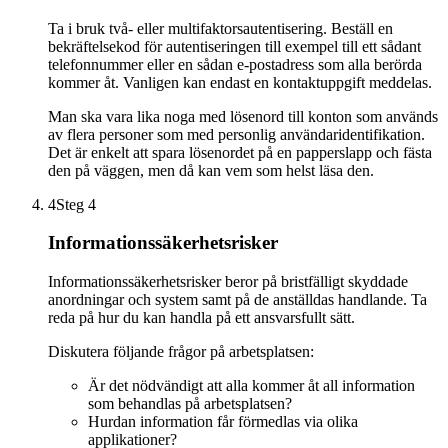
Ta i bruk två- eller multifaktorsautentisering. Beställ en
bekräftelsekod för autentiseringen till exempel till ett sådant
telefonnummer eller en sådan e-postadress som alla berörda
kommer åt. Vanligen kan endast en kontaktuppgift meddelas.
Man ska vara lika noga med lösenord till konton som används
av flera personer som med personlig användaridentifikation.
Det är enkelt att spara lösenordet på en papperslapp och fästa
den på väggen, men då kan vem som helst läsa den.
4
Steg 4
Informationssäkerhetsrisker
Informationssäkerhetsrisker beror på bristfälligt skyddade
anordningar och system samt på de anställdas handlande. Ta
reda på hur du kan handla på ett ansvarsfullt sätt.
Diskutera följande frågor på arbetsplatsen:
Är det nödvändigt att alla kommer åt all information
som behandlas på arbetsplatsen?
Hurdan information får förmedlas via olika
applikationer?