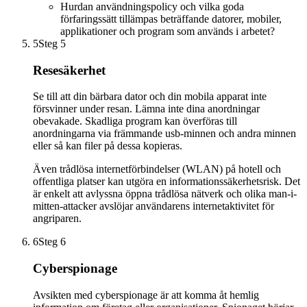
Hurdan användningspolicy och vilka goda
förfaringssätt tillämpas beträffande datorer, mobiler,
applikationer och program som används i arbetet?
5
Steg 5
Resesäkerhet
Se till att din bärbara dator och din mobila apparat inte
försvinner under resan. Lämna inte dina anordningar
obevakade. Skadliga program kan överföras till
anordningarna via främmande usb-minnen och andra minnen
eller så kan filer på dessa kopieras.
Även trådlösa internetförbindelser (WLAN) på hotell och
offentliga platser kan utgöra en informationssäkerhetsrisk. Det
är enkelt att avlyssna öppna trådlösa nätverk och olika man-i-
mitten-attacker avslöjar användarens internetaktivitet för
angriparen.
6
Steg 6
Cyberspionage
Avsikten med cyberspionage är att komma åt hemlig