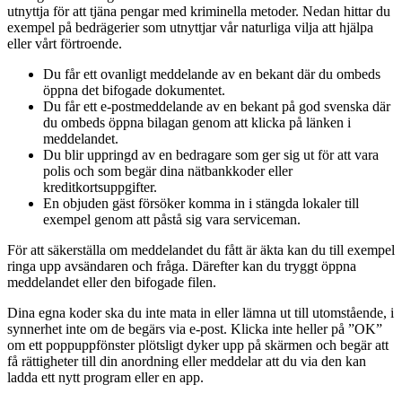
utnyttja för att tjäna pengar med kriminella metoder. Nedan hittar du
exempel på bedrägerier som utnyttjar vår naturliga vilja att hjälpa
eller vårt förtroende.
Du får ett ovanligt meddelande av en bekant där du ombeds
öppna det bifogade dokumentet.
Du får ett e-postmeddelande av en bekant på god svenska där
du ombeds öppna bilagan genom att klicka på länken i
meddelandet.
Du blir uppringd av en bedragare som ger sig ut för att vara
polis och som begär dina nätbankkoder eller
kreditkortsuppgifter.
En objuden gäst försöker komma in i stängda lokaler till
exempel genom att påstå sig vara serviceman.
För att säkerställa om meddelandet du fått är äkta kan du till exempel
ringa upp avsändaren och fråga. Därefter kan du tryggt öppna
meddelandet eller den bifogade filen.
Dina egna koder ska du inte mata in eller lämna ut till utomstående, i
synnerhet inte om de begärs via e-post. Klicka inte heller på ”OK”
om ett poppuppfönster plötsligt dyker upp på skärmen och begär att
få rättigheter till din anordning eller meddelar att du via den kan
ladda ett nytt program eller en app.