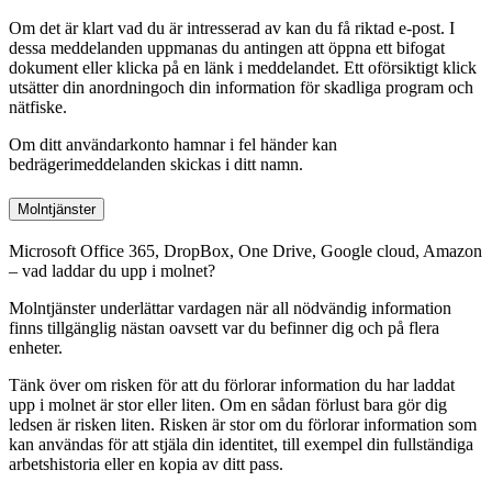
Om det är klart vad du är intresserad av kan du få riktad e-post. I
dessa meddelanden uppmanas du antingen att öppna ett bifogat
dokument eller klicka på en länk i meddelandet. Ett oförsiktigt klick
utsätter din anordningoch din information för skadliga program och
nätfiske.
Om ditt användarkonto hamnar i fel händer kan
bedrägerimeddelanden skickas i ditt namn.
Molntjänster
Microsoft Office 365, DropBox, One Drive, Google cloud, Amazon
– vad laddar du upp i molnet?
Molntjänster underlättar vardagen när all nödvändig information
finns tillgänglig nästan oavsett var du befinner dig och på flera
enheter.
Tänk över om risken för att du förlorar information du har laddat
upp i molnet är stor eller liten. Om en sådan förlust bara gör dig
ledsen är risken liten. Risken är stor om du förlorar information som
kan användas för att stjäla din identitet, till exempel din fullständiga
arbetshistoria eller en kopia av ditt pass.