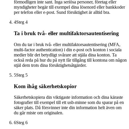
förmodligen inte sant. Inga seriösa personer, företag eller
myndigheter begär till exempel dina lösenord eller bankkoder
per telefon eller e-post. Sund försiktighet är alltid bra.
4
Steg 4
Ta i bruk två- eller multifaktorsautentisering
Om du tar i bruk två- eller multifaktorsautentisering (MFA,
multi-factor authentication) i din e-post och konton i sociala
medier blir det betydligt svårare att stjäla dina konton. Ta
också reda på hur du på nytt får tillgång till kontona om någon
stjäl dem trots dina försiktighetsåtgärder.
5
Steg 5
Kom ihåg säkerhetskopior
Säkerhetskopiera din viktigaste information och dina käraste
fotografier till exempel till ett usb-minne som du sparar på en
säker plats. Då försvinner inte din information helt även om
du går miste om originalen.
6
Steg 6