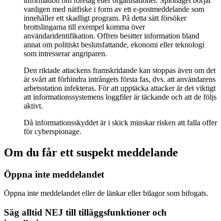
information om företag eller organisationer. Spionaget börjar
vanligen med nätfiske i form av ett e-postmeddelande som
innehåller ett skadligt program. På detta sätt försöker
brottslingarna till exempel komma över
användaridentifikation. Offren besitter information bland
annat om politiskt beslutsfattande, ekonomi eller teknologi
som intresserar angriparen.
Den riktade attackens framskridande kan stoppas även om det
är svårt att förhindra intrångets första fas, dvs. att användarens
arbetsstation infekteras. För att upptäcka attacker är det viktigt
att informationssystemens loggfiler är täckande och att de följs
aktivt.
Då informationsskyddet är i skick minskar risken att falla offer
för cyberspionage.
Om du får ett suspekt meddelande
Öppna inte meddelandet
Öppna inte meddelandet eller de länkar eller bilagor som bifogats.
Säg alltid NEJ till tilläggsfunktioner och