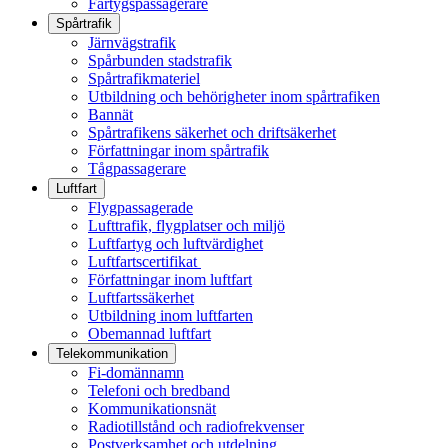
Fartygspassagerare
Spårtrafik
Järnvägstrafik
Spårbunden stadstrafik
Spårtrafikmateriel
Utbildning och behörigheter inom spårtrafiken
Bannät
Spårtrafikens säkerhet och driftsäkerhet
Författningar inom spårtrafik
Tågpassagerare
Luftfart
Flygpassagerade
Lufttrafik, flygplatser och miljö
Luftfartyg och luftvärdighet
Luftfartscertifikat
Författningar inom luftfart
Luftfartssäkerhet
Utbildning inom luftfarten
Obemannad luftfart
Telekommunikation
Fi-domännamn
Telefoni och bredband
Kommunikationsnät
Radiotillstånd och radiofrekvenser
Postverksamhet och utdelning