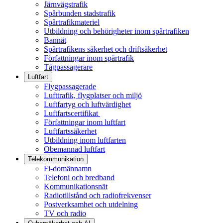
Järnvägstrafik
Spårbunden stadstrafik
Spårtrafikmateriel
Utbildning och behörigheter inom spårtrafiken
Bannät
Spårtrafikens säkerhet och driftsäkerhet
Författningar inom spårtrafik
Tågpassagerare
Luftfart
Flygpassagerade
Lufttrafik, flygplatser och miljö
Luftfartyg och luftvärdighet
Luftfartscertifikat
Författningar inom luftfart
Luftfartssäkerhet
Utbildning inom luftfarten
Obemannad luftfart
Telekommunikation
Fi-domännamn
Telefoni och bredband
Kommunikationsnät
Radiotillstånd och radiofrekvenser
Postverksamhet och utdelning
TV och radio