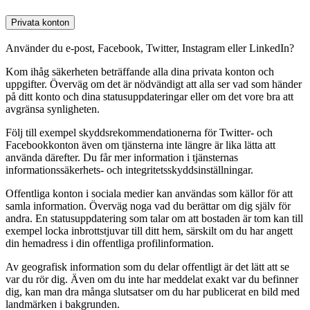
Privata konton
Använder du e-post, Facebook, Twitter, Instagram eller LinkedIn?
Kom ihåg säkerheten beträffande alla dina privata konton och
uppgifter. Överväg om det är nödvändigt att alla ser vad som händer
på ditt konto och dina statusuppdateringar eller om det vore bra att
avgränsa synligheten.
Följ till exempel skyddsrekommendationerna för Twitter- och
Facebookkonton även om tjänsterna inte längre är lika lätta att
använda därefter. Du får mer information i tjänsternas
informationssäkerhets- och integritetsskyddsinställningar.
Offentliga konton i sociala medier kan användas som källor för att
samla information. Överväg noga vad du berättar om dig själv för
andra. En statusuppdatering som talar om att bostaden är tom kan till
exempel locka inbrottstjuvar till ditt hem, särskilt om du har angett
din hemadress i din offentliga profilinformation.
Av geografisk information som du delar offentligt är det lätt att se
var du rör dig. Även om du inte har meddelat exakt var du befinner
dig, kan man dra många slutsatser om du har publicerat en bild med
landmärken i bakgrunden.