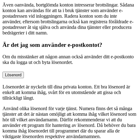
Även oanvända, bortglömda konton intresserar brottslingar. Sådana
konton kan användas för att ta i bruk tjänster som använder e-
postadressen vid inloggningen. Radera konton som du inte
använder, eftersom brottslingarna också kan registrera föråldrade e-
postadresser åt sig själva och använda dina tjänster eller producera
bedrägerier i ditt namn.
Är det jag som använder e-postkontot?
Om du misstänker att någon annan också använder ditt e-postkonto
ska du logga ut och byta lösenordet.
Lösenord
Lösenordet är nyckeln till dina privata konton. Ett bra lösenord är
enkelt att komma ihåg, svårt för en utomstående att gissa och
tillräckligt långt.
Använd olika lösenord för varje tjänst. Numera finns det så många
tjänster att det är nästan omöjligt att komma ihåg vilket lösenord som
hör till vilket användarnamn. Därför rekommenderar vi att du
använder ett program för hantering av lösenord. Då behöver du bara
komma ihåg lösenordet till programmet där du sparar alla de
viktigaste lösenorden respektive användarnamnen.