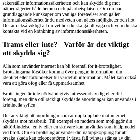
säkerställer informationssäkerheten och kan skydda dig mot
nätbedrägerier både hemma och på arbetsplatsen. Om du har
grundläggande kunskaper om vanliga företeelser som gäller
informationssäkerhet är du medveten om nätets möjligheter och hot.
Det är också viktigt att du vet hur du ska gå till väga och vem du ska
kontakta vid en kränkning av informationssäkerheten.
Trams eller inte? - Varför är det viktigt
att skydda sig?
Alla som använder internet kan bli föremål för it-brottslighet.
Brottslingarna försöker komma över pengar, information, din
identitet eller förbindelser till värdefull information. Målet kan också
vara att göra ofog eller få uppmärksamhet.
Brottslingen är inte nödvändigtvis intresserad av dig eller ditt
företag, men dina otillräckligt skyddade anordningar kan användas i
kriminella syften.
Det är viktigt att anordningar som är uppkopplade mot internet
skyddas mot missbruk. Till exempel ett modem som möjliggör din
nätförbindelse, en tv eller en skrivare kan användas som hjälpmedel
vid brott. Om en brottsling använder din nätuppkoppling för att
orsaka skada kan teleoperatören i värsta fall tvingas stänga av din