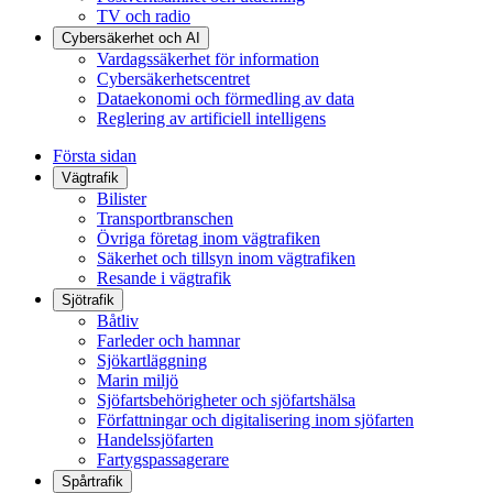
TV och radio
Cybersäkerhet och AI
Vardagssäkerhet för information
Cybersäkerhetscentret
Dataekonomi och förmedling av data
Reglering av artificiell intelligens
Första sidan
Vägtrafik
Bilister
Transportbranschen
Övriga företag inom vägtrafiken
Säkerhet och tillsyn inom vägtrafiken
Resande i vägtrafik
Sjötrafik
Båtliv
Farleder och hamnar
Sjökartläggning
Marin miljö
Sjöfartsbehörigheter och sjöfartshälsa
Författningar och digitalisering inom sjöfarten
Handelssjöfarten
Fartygspassagerare
Spårtrafik