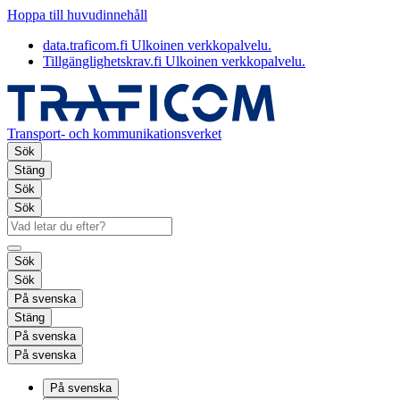
Hoppa till huvudinnehåll
data.traficom.fi
Ulkoinen verkkopalvelu.
Tillgänglighetskrav.fi
Ulkoinen verkkopalvelu.
Transport- och kommunikationsverket
Sök
Stäng
Sök
Sök
Sök
Sök
På svenska
Stäng
På svenska
På svenska
På svenska