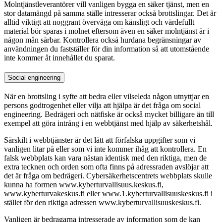
Molntjänstleverantörer vill vanligen bygga en säker tjänst, men en
stor datamängd på samma ställe intresserar också brottslingar. Det är
alltid viktigt att noggrant överväga om känsligt och värdefullt
material bör sparas i molnet eftersom även en säker molntjänst är i
någon mån sårbar. Kontrollera också hurdana begränsningar av
användningen du fastställer för din information så att utomstående
inte kommer åt innehållet du sparat.
Social engineering
När en brottsling i syfte att bedra eller vilseleda någon utnyttjar en
persons godtrogenhet eller vilja att hjälpa är det fråga om social
engineering. Bedrägeri och nätfiske är också mycket billigare än till
exempel att göra intrång i en webbtjänst med hjälp av säkerhetshål.
Särskilt i webbtjänster är det lätt att förfalska uppgifter som vi
vanligen litar på eller som vi inte kommer ihåg att kontrollera. En
falsk webbplats kan vara nästan identisk med den riktiga, men de
extra tecknen och orden som ofta finns på adressraden avslöjar att
det är fråga om bedrägeri. Cybersäkerhetscentrets webbplats skulle
kunna ha formen www.kyberturvallisuus.keskus.fi,
www.kyberturvakeskus.fi eller www.1.kyberturvallisuuskeskus.fi i
stället för den riktiga adressen www.kyberturvallisuuskeskus.fi.
Vanligen är bedragarna intresserade av information som de kan