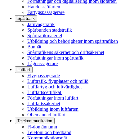
Författningar och digitalisering inom sjöfarten
Handelssjöfarten
Fartygspassagerare
Spårtrafik
Järnvägstrafik
Spårbunden stadstrafik
Spårtrafikmateriel
Utbildning och behörigheter inom spårtrafiken
Bannät
Spårtrafikens säkerhet och driftsäkerhet
Författningar inom spårtrafik
Tågpassagerare
Luftfart
Flygpassagerade
Lufttrafik, flygplatser och miljö
Luftfartyg och luftvärdighet
Luftfartscertifikat
Författningar inom luftfart
Luftfartssäkerhet
Utbildning inom luftfarten
Obemannad luftfart
Telekommunikation
Fi-domännamn
Telefoni och bredband
Kommunikationsnät