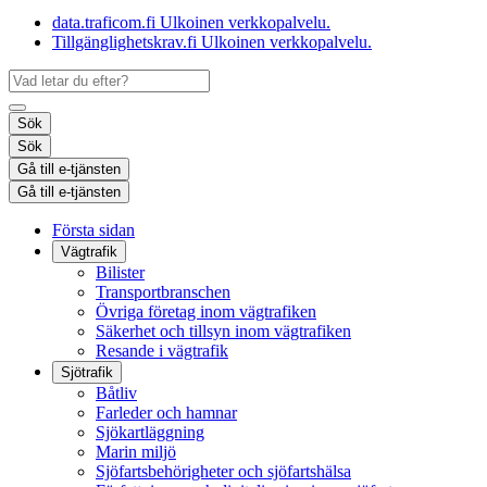
data.traficom.fi
Ulkoinen verkkopalvelu.
Tillgänglighetskrav.fi
Ulkoinen verkkopalvelu.
Sök
Sök
Gå till e-tjänsten
Gå till e-tjänsten
Första sidan
Vägtrafik
Bilister
Transportbranschen
Övriga företag inom vägtrafiken
Säkerhet och tillsyn inom vägtrafiken
Resande i vägtrafik
Sjötrafik
Båtliv
Farleder och hamnar
Sjökartläggning
Marin miljö
Sjöfartsbehörigheter och sjöfartshälsa