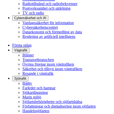
Radiotillstånd och radiofrekvenser
Postverksamhet och utdelning
TV och radio
Cybersäkerhet och AI
Vardagssäkerhet för information
Cybersäkerhetscentret
Dataekonomi och förmedling av data
Reglering av artificiell intelligens
Första sidan
Vägtrafik
Bilister
Transportbranschen
Övriga företag inom vägtrafiken
Säkerhet och tillsyn inom vägtrafiken
Resande i vägtrafik
Sjötrafik
Båtliv
Farleder och hamnar
Sjökartläggning
Marin miljö
Sjöfartsbehörigheter och sjöfartshälsa
Författningar och digitalisering inom sjöfarten
Handelssjöfarten