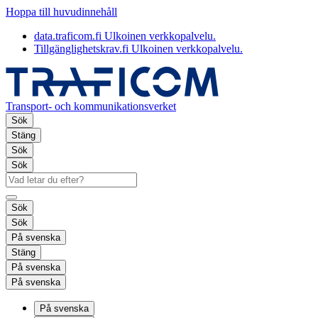
Hoppa till huvudinnehåll
data.traficom.fi
Ulkoinen verkkopalvelu.
Tillgänglighetskrav.fi
Ulkoinen verkkopalvelu.
Transport- och kommunikationsverket
Sök
Stäng
Sök
Sök
Sök
Sök
På svenska
Stäng
På svenska
På svenska
På svenska