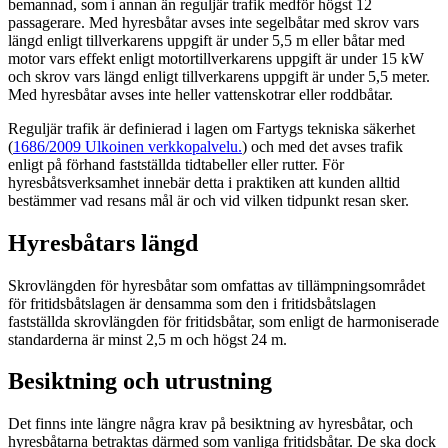
bemannad, som i annan än reguljär trafik medför högst 12
passagerare. Med hyresbåtar avses inte segelbåtar med skrov vars
längd enligt tillverkarens uppgift är under 5,5 m eller båtar med
motor vars effekt enligt motortillverkarens uppgift är under 15 kW
och skrov vars längd enligt tillverkarens uppgift är under 5,5 meter.
Med hyresbåtar avses inte heller vattenskotrar eller roddbåtar.
Reguljär trafik är definierad i lagen om Fartygs tekniska säkerhet
(
1686/2009
Ulkoinen verkkopalvelu.
) och med det avses trafik
enligt på förhand fastställda tidtabeller eller rutter. För
hyresbåtsverksamhet innebär detta i praktiken att kunden alltid
bestämmer vad resans mål är och vid vilken tidpunkt resan sker.
Hyresbåtars längd
Skrovlängden för hyresbåtar som omfattas av tillämpningsområdet
för fritidsbåtslagen är densamma som den i fritidsbåtslagen
fastställda skrovlängden för fritidsbåtar, som enligt de harmoniserade
standarderna är minst 2,5 m och högst 24 m.
Besiktning och utrustning
Det finns inte längre några krav på besiktning av hyresbåtar, och
hyresbåtarna betraktas därmed som vanliga fritidsbåtar. De ska dock