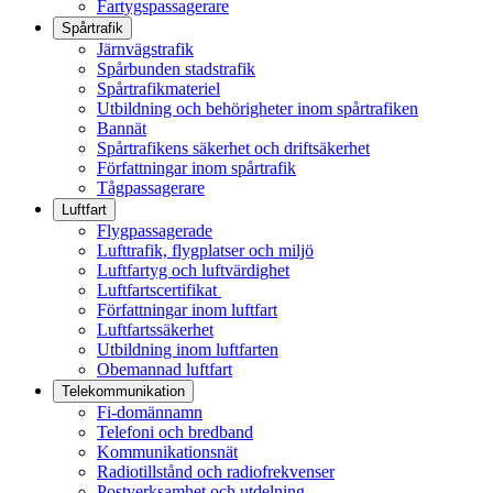
Fartygspassagerare
Spårtrafik
Järnvägstrafik
Spårbunden stadstrafik
Spårtrafikmateriel
Utbildning och behörigheter inom spårtrafiken
Bannät
Spårtrafikens säkerhet och driftsäkerhet
Författningar inom spårtrafik
Tågpassagerare
Luftfart
Flygpassagerade
Lufttrafik, flygplatser och miljö
Luftfartyg och luftvärdighet
Luftfartscertifikat
Författningar inom luftfart
Luftfartssäkerhet
Utbildning inom luftfarten
Obemannad luftfart
Telekommunikation
Fi-domännamn
Telefoni och bredband
Kommunikationsnät
Radiotillstånd och radiofrekvenser
Postverksamhet och utdelning