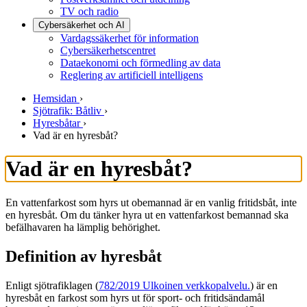
TV och radio
Cybersäkerhet och AI
Vardagssäkerhet för information
Cybersäkerhetscentret
Dataekonomi och förmedling av data
Reglering av artificiell intelligens
Hemsidan
›
Sjötrafik: Båtliv
›
Hyresbåtar
›
Vad är en hyresbåt?
Vad är en hyresbåt?
En vattenfarkost som hyrs ut obemannad är en vanlig fritidsbåt, inte
en hyresbåt. Om du tänker hyra ut en vattenfarkost bemannad ska
befälhavaren ha lämplig behörighet.
Definition av hyresbåt
Enligt sjötrafiklagen (
782/2019
Ulkoinen verkkopalvelu.
) är en
hyresbåt en farkost som hyrs ut för sport- och fritidsändamål