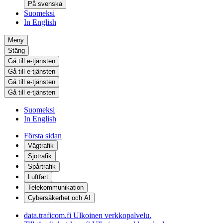
På svenska
Suomeksi
In English
Meny
Stäng
Gå till e-tjänsten
Gå till e-tjänsten
Gå till e-tjänsten
Gå till e-tjänsten
Suomeksi
In English
Första sidan
Vägtrafik
Sjötrafik
Spårtrafik
Luftfart
Telekommunikation
Cybersäkerhet och AI
data.traficom.fi
Ulkoinen verkkopalvelu.