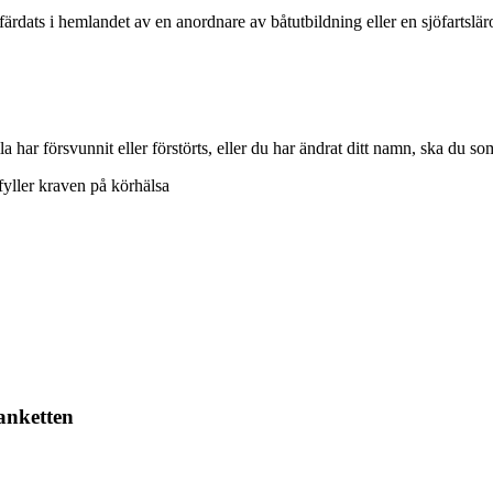
ärdats i hemlandet av en anordnare av båtutbildning eller en sjöfartslä
a har försvunnit eller förstörts, eller du har ändrat ditt namn, ska du so
pfyller kraven på körhälsa
lanketten