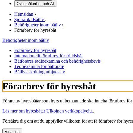
Cybersäkerhet och AI
Hemsidan
›
Sjötrafik: Båtliv
›
Behörigheter inom båtliv
›
Förarbrev för hyresbåt
Behörigheter inom båtliv
Förarbrev för hyresbåt
Internationellt förarbrev för fritidsbåt
Båtförares radioexamina och behörighetsbevis
Teoriexamina för båtförare
Båtlivs skolning utbjuds av
Förarbrev för hyresbåt
Förare av hyresbåtar som hyrs ut bemannade ska inneha förarbrev för 
Läs mer om hyresbåtar
Ulkoinen verkkopalvelu.
.
Försäkra dig om att du uppfyller villkoren för att få förarbrev för hyre
Visa alla