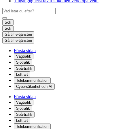
Tillgänglighetskrav.fi
Ulkoinen verkkopalvelu.
Sök
Sök
Gå till e-tjänsten
Gå till e-tjänsten
Första sidan
Vägtrafik
Sjötrafik
Spårtrafik
Luftfart
Telekommunikation
Cybersäkerhet och AI
Första sidan
Vägtrafik
Sjötrafik
Spårtrafik
Luftfart
Telekommunikation