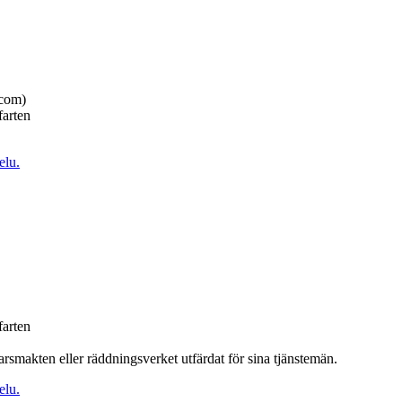
icom)
farten
elu.
farten
rsmakten eller räddningsverket utfärdat för sina tjänstemän.
elu.