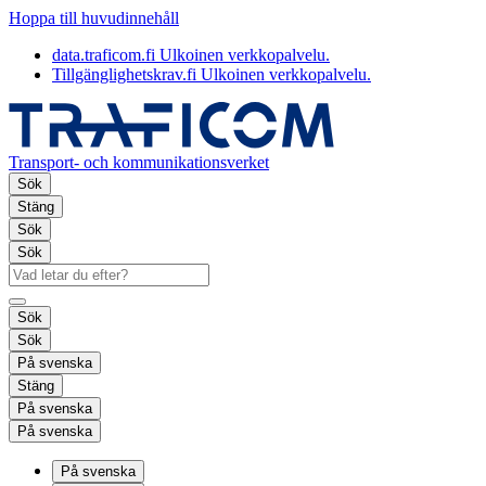
Hoppa till huvudinnehåll
data.traficom.fi
Ulkoinen verkkopalvelu.
Tillgänglighetskrav.fi
Ulkoinen verkkopalvelu.
Transport- och kommunikationsverket
Sök
Stäng
Sök
Sök
Sök
Sök
På svenska
Stäng
På svenska
På svenska
På svenska