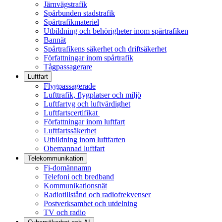
Järnvägstrafik
Spårbunden stadstrafik
Spårtrafikmateriel
Utbildning och behörigheter inom spårtrafiken
Bannät
Spårtrafikens säkerhet och driftsäkerhet
Författningar inom spårtrafik
Tågpassagerare
Luftfart
Flygpassagerade
Lufttrafik, flygplatser och miljö
Luftfartyg och luftvärdighet
Luftfartscertifikat
Författningar inom luftfart
Luftfartssäkerhet
Utbildning inom luftfarten
Obemannad luftfart
Telekommunikation
Fi-domännamn
Telefoni och bredband
Kommunikationsnät
Radiotillstånd och radiofrekvenser
Postverksamhet och utdelning
TV och radio