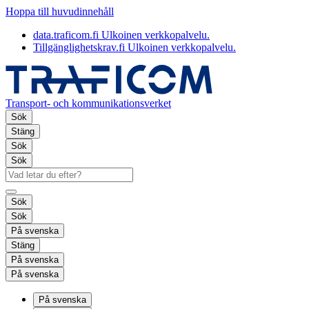
Hoppa till huvudinnehåll
data.traficom.fi
Ulkoinen verkkopalvelu.
Tillgänglighetskrav.fi
Ulkoinen verkkopalvelu.
Transport- och kommunikationsverket
Sök
Stäng
Sök
Sök
Sök
Sök
På svenska
Stäng
På svenska
På svenska
På svenska