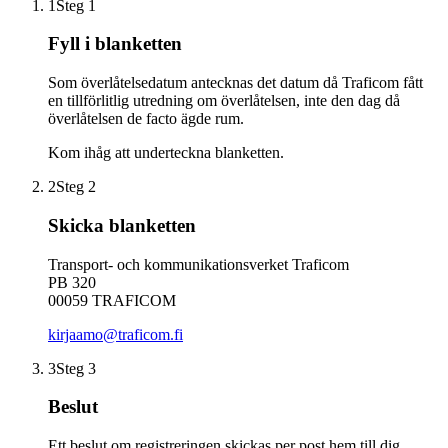
1
Steg 1
Fyll i blanketten
Som överlåtelsedatum antecknas det datum då Traficom fått
en tillförlitlig utredning om överlåtelsen, inte den dag då
överlåtelsen de facto ägde rum.
Kom ihåg att underteckna blanketten.
2
Steg 2
Skicka blanketten
Transport- och kommunikationsverket Traficom
PB 320
00059 TRAFICOM
kirjaamo@traficom.fi
3
Steg 3
Beslut
Ett beslut om registreringen skickas per post hem till dig.