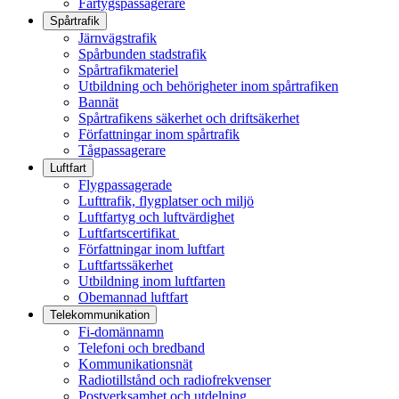
Fartygspassagerare
Spårtrafik
Järnvägstrafik
Spårbunden stadstrafik
Spårtrafikmateriel
Utbildning och behörigheter inom spårtrafiken
Bannät
Spårtrafikens säkerhet och driftsäkerhet
Författningar inom spårtrafik
Tågpassagerare
Luftfart
Flygpassagerade
Lufttrafik, flygplatser och miljö
Luftfartyg och luftvärdighet
Luftfartscertifikat
Författningar inom luftfart
Luftfartssäkerhet
Utbildning inom luftfarten
Obemannad luftfart
Telekommunikation
Fi-domännamn
Telefoni och bredband
Kommunikationsnät
Radiotillstånd och radiofrekvenser
Postverksamhet och utdelning