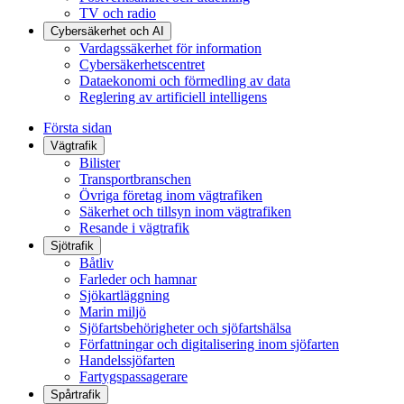
TV och radio
Cybersäkerhet och AI
Vardagssäkerhet för information
Cybersäkerhetscentret
Dataekonomi och förmedling av data
Reglering av artificiell intelligens
Första sidan
Vägtrafik
Bilister
Transportbranschen
Övriga företag inom vägtrafiken
Säkerhet och tillsyn inom vägtrafiken
Resande i vägtrafik
Sjötrafik
Båtliv
Farleder och hamnar
Sjökartläggning
Marin miljö
Sjöfartsbehörigheter och sjöfartshälsa
Författningar och digitalisering inom sjöfarten
Handelssjöfarten
Fartygspassagerare
Spårtrafik