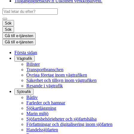
Tillgänglighetskrav.fi
Ulkoinen verkkopalvelu.
Sök
Sök
Gå till e-tjänsten
Gå till e-tjänsten
Första sidan
Vägtrafik
Bilister
Transportbranschen
Övriga företag inom vägtrafiken
Säkerhet och tillsyn inom vägtrafiken
Resande i vägtrafik
Sjötrafik
Båtliv
Farleder och hamnar
Sjökartläggning
Marin miljö
Sjöfartsbehörigheter och sjöfartshälsa
Författningar och digitalisering inom sjöfarten
Handelssjöfarten