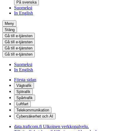
På svenska
Suomeksi
In English
Meny
Stäng
Gå till e-tjänsten
Gå till e-tjänsten
Gå till e-tjänsten
Gå till e-tjänsten
Suomeksi
In English
Första sidan
Vägtrafik
Sjötrafik
Spårtrafik
Luftfart
Telekommunikation
Cybersäkerhet och AI
data.traficom.fi
Ulkoinen verkkopalvelu.