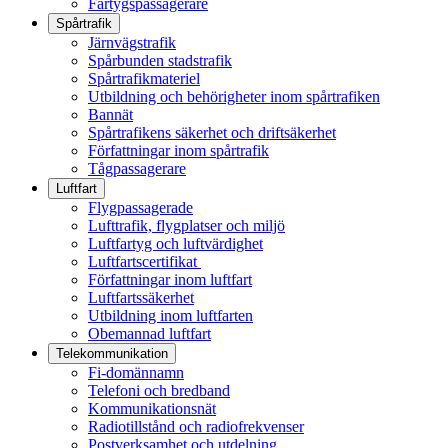
Fartygspassagerare
Spårtrafik
Järnvägstrafik
Spårbunden stadstrafik
Spårtrafikmateriel
Utbildning och behörigheter inom spårtrafiken
Bannät
Spårtrafikens säkerhet och driftsäkerhet
Författningar inom spårtrafik
Tågpassagerare
Luftfart
Flygpassagerade
Lufttrafik, flygplatser och miljö
Luftfartyg och luftvärdighet
Luftfartscertifikat
Författningar inom luftfart
Luftfartssäkerhet
Utbildning inom luftfarten
Obemannad luftfart
Telekommunikation
Fi-domännamn
Telefoni och bredband
Kommunikationsnät
Radiotillstånd och radiofrekvenser
Postverksamhet och utdelning