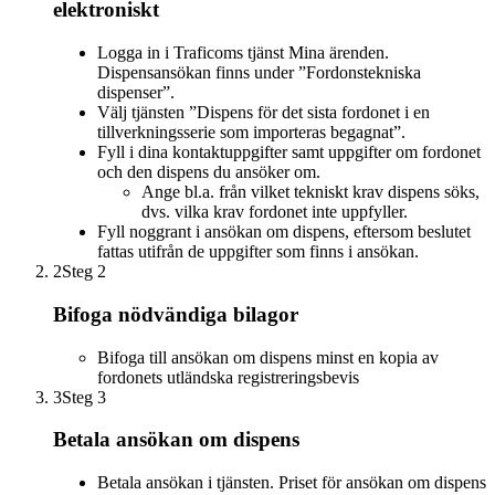
elektroniskt
Logga in i Traficoms tjänst Mina ärenden.
Dispensansökan finns under ”Fordonstekniska
dispenser”.
Välj tjänsten ”Dispens för det sista fordonet i en
tillverkningsserie som importeras begagnat”.
Fyll i dina kontaktuppgifter samt uppgifter om fordonet
och den dispens du ansöker om.
Ange bl.a. från vilket tekniskt krav dispens söks,
dvs. vilka krav fordonet inte uppfyller.
Fyll noggrant i ansökan om dispens, eftersom beslutet
fattas utifrån de uppgifter som finns i ansökan.
2
Steg 2
Bifoga nödvändiga bilagor
Bifoga till ansökan om dispens minst en kopia av
fordonets utländska registreringsbevis
3
Steg 3
Betala ansökan om dispens
Betala ansökan i tjänsten. Priset för ansökan om dispens