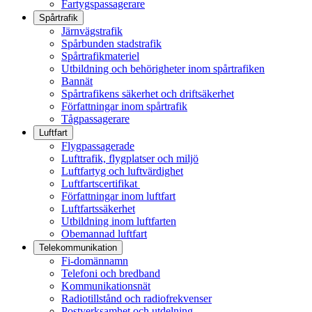
Fartygspassagerare
Spårtrafik
Järnvägstrafik
Spårbunden stadstrafik
Spårtrafikmateriel
Utbildning och behörigheter inom spårtrafiken
Bannät
Spårtrafikens säkerhet och driftsäkerhet
Författningar inom spårtrafik
Tågpassagerare
Luftfart
Flygpassagerade
Lufttrafik, flygplatser och miljö
Luftfartyg och luftvärdighet
Luftfartscertifikat
Författningar inom luftfart
Luftfartssäkerhet
Utbildning inom luftfarten
Obemannad luftfart
Telekommunikation
Fi-domännamn
Telefoni och bredband
Kommunikationsnät
Radiotillstånd och radiofrekvenser
Postverksamhet och utdelning