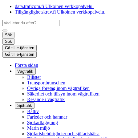
data.traficom.fi
Ulkoinen verkkopalvelu.
Tillgänglighetskrav.fi
Ulkoinen verkkopalvelu.
Sök
Sök
Gå till e-tjänsten
Gå till e-tjänsten
Första sidan
Vägtrafik
Bilister
Transportbranschen
Övriga företag inom vägtrafiken
Säkerhet och tillsyn inom vägtrafiken
Resande i vägtrafik
Sjötrafik
Båtliv
Farleder och hamnar
Sjökartläggning
Marin miljö
Sjöfartsbehörigheter och sjöfartshälsa