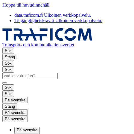
Hoppa till huvudinnehåll
data.traficom.fi
Ulkoinen verkkopalvelu.
Tillgänglighetskrav.fi
Ulkoinen verkkopalvelu.
Transport- och kommunikationsverket
Sök
Stäng
Sök
Sök
Sök
Sök
På svenska
Stäng
På svenska
På svenska
På svenska