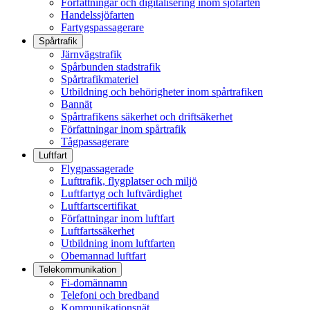
Författningar och digitalisering inom sjöfarten
Handelssjöfarten
Fartygspassagerare
Spårtrafik
Järnvägstrafik
Spårbunden stadstrafik
Spårtrafikmateriel
Utbildning och behörigheter inom spårtrafiken
Bannät
Spårtrafikens säkerhet och driftsäkerhet
Författningar inom spårtrafik
Tågpassagerare
Luftfart
Flygpassagerade
Lufttrafik, flygplatser och miljö
Luftfartyg och luftvärdighet
Luftfartscertifikat
Författningar inom luftfart
Luftfartssäkerhet
Utbildning inom luftfarten
Obemannad luftfart
Telekommunikation
Fi-domännamn
Telefoni och bredband
Kommunikationsnät