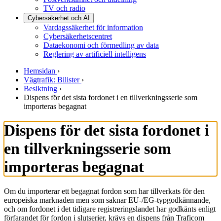
TV och radio
Cybersäkerhet och AI
Vardagssäkerhet för information
Cybersäkerhetscentret
Dataekonomi och förmedling av data
Reglering av artificiell intelligens
Hemsidan
›
Vägtrafik: Bilister
›
Besiktning
›
Dispens för det sista fordonet i en tillverkningsserie som
importeras begagnat
Dispens för det sista fordonet i
en tillverkningsserie som
importeras begagnat
Om du importerar ett begagnat fordon som har tillverkats för den
europeiska marknaden men som saknar EU-/EG-typgodkännande,
och om fordonet i det tidigare registreringslandet har godkänts enligt
förfarandet för fordon i slutserier, krävs en dispens från Traficom