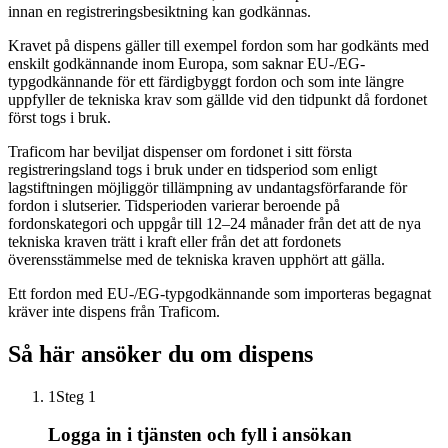
innan en registreringsbesiktning kan godkännas.
Kravet på dispens gäller till exempel fordon som har godkänts med
enskilt godkännande inom Europa, som saknar EU-/EG-
typgodkännande för ett färdigbyggt fordon och som inte längre
uppfyller de tekniska krav som gällde vid den tidpunkt då fordonet
först togs i bruk.
Traficom har beviljat dispenser om fordonet i sitt första
registreringsland togs i bruk under en tidsperiod som enligt
lagstiftningen möjliggör tillämpning av undantagsförfarande för
fordon i slutserier. Tidsperioden varierar beroende på
fordonskategori och uppgår till 12–24 månader från det att de nya
tekniska kraven trätt i kraft eller från det att fordonets
överensstämmelse med de tekniska kraven upphört att gälla.
Ett fordon med EU-/EG-typgodkännande som importeras begagnat
kräver inte dispens från Traficom.
Så här ansöker du om dispens
1
Steg 1
Logga in i tjänsten och fyll i ansökan