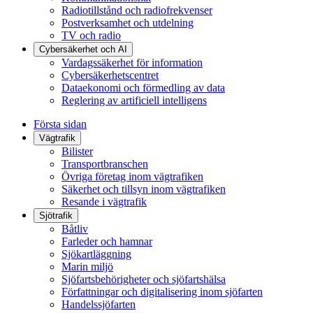
Radiotillstånd och radiofrekvenser
Postverksamhet och utdelning
TV och radio
Cybersäkerhet och AI
Vardagssäkerhet för information
Cybersäkerhetscentret
Dataekonomi och förmedling av data
Reglering av artificiell intelligens
Första sidan
Vägtrafik
Bilister
Transportbranschen
Övriga företag inom vägtrafiken
Säkerhet och tillsyn inom vägtrafiken
Resande i vägtrafik
Sjötrafik
Båtliv
Farleder och hamnar
Sjökartläggning
Marin miljö
Sjöfartsbehörigheter och sjöfartshälsa
Författningar och digitalisering inom sjöfarten
Handelssjöfarten